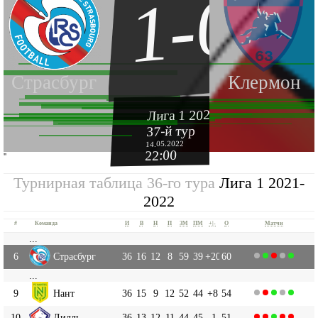
1-0
Страсбург
Клермон
Лига 1 2021-2022
37-й тур
14.05.2022
22:00
''
Турнирная таблица 36-го тура
Лига 1 2021-
2022
#
Команда
И
В
Н
П
ЗМ
ПМ
+|-
О
Матчи
...
6
Страсбург
36
16
12
8
59
39
+20
60
...
9
Нант
36
15
9
12
52
44
+8
54
10
Лилль
36
13
12
11
44
45
-1
51