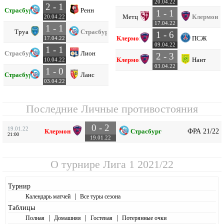
20.04.22
2 - 1
Страсбург
Ренн
1 - 1
Метц
Клермон
20.04.22
17.04.22
1 - 1
Труа
Страсбург
1 - 6
Клермон
ПСЖ
17.04.22
09.04.22
1 - 1
Страсбург
Лион
2 - 3
Клермон
Нант
10.04.22
03.04.22
1 - 0
Страсбург
Ланс
03.04.22
Последние Личные противостояния
0 - 2
19.01.22
ФРА 21/22
Клермон
Страсбург
21:00
19.01.22
О турнире
Лига 1 2021/22
Турнир
|
Календарь матчей
Все туры сезона
Таблицы
|
|
|
Полная
Домашняя
Гостевая
Потерянные очки