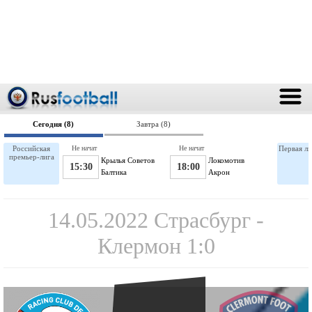
Сегодня (8)
Завтра (8)
Российская
Не начат
Не начат
Первая ли
премьер-лига
Крылья Советов
Локомотив
15:30
18:00
Балтика
Акрон
14.05.2022 Страсбург -
Клермон 1:0