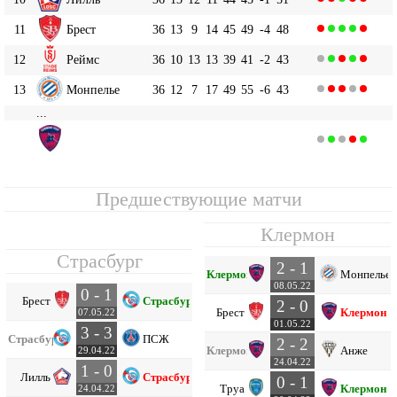
11
Брест
36
13
9
14
45
49
-4
48
12
Реймс
36
10
13
13
39
41
-2
43
13
Монпелье
36
12
7
17
49
55
-6
43
...
Клермон
16
36
9
9
18
37
66
-29
36
Предшествующие матчи
Клермон
Страсбург
2 - 1
Клермон
Монпелье
08.05.22
0 - 1
Брест
Страсбург
2 - 0
Брест
Клермон
07.05.22
01.05.22
3 - 3
Страсбург
ПСЖ
2 - 2
Клермон
Анже
29.04.22
24.04.22
1 - 0
Лилль
Страсбург
0 - 1
Труа
Клермон
24.04.22