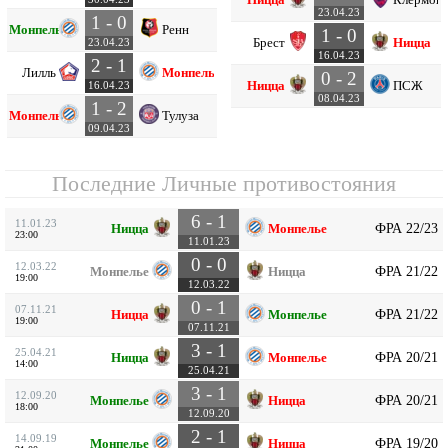
23.04.23
1 - 0
Монпелье
Ренн
1 - 0
Брест
Ницца
23.04.23
16.04.23
2 - 1
Лилль
Монпелье
0 - 2
Ницца
ПСЖ
16.04.23
08.04.23
1 - 2
Монпелье
Тулуза
09.04.23
Последние Личные противостояния
6 - 1
11.01.23
ФРА 22/23
Ницца
Монпелье
23:00
11.01.23
0 - 0
12.03.22
ФРА 21/22
Монпелье
Ницца
19:00
12.03.22
0 - 1
07.11.21
ФРА 21/22
Ницца
Монпелье
19:00
07.11.21
3 - 1
25.04.21
ФРА 20/21
Ницца
Монпелье
14:00
25.04.21
3 - 1
12.09.20
ФРА 20/21
Монпелье
Ницца
18:00
12.09.20
2 - 1
14.09.19
ФРА 19/20
Монпелье
Ницца