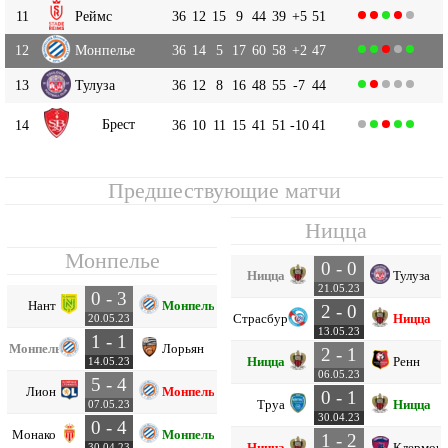
11
Реймс
36
12
15
9
44
39
+5
51
12
Монпелье
36
14
5
17
60
58
+2
47
13
Тулуза
36
12
8
16
48
55
-7
44
Брест
14
36
10
11
15
41
51
-10
41
Предшествующие матчи
Ницца
Монпелье
0 - 0
Ницца
Тулуза
21.05.23
0 - 3
Нант
Монпелье
2 - 0
Страсбург
Ницца
20.05.23
13.05.23
1 - 1
Монпелье
Лорьян
2 - 1
Ницца
Ренн
14.05.23
06.05.23
5 - 4
Лион
Монпелье
0 - 1
Труа
Ницца
07.05.23
30.04.23
0 - 4
Монако
Монпелье
1 - 2
Ницца
Клермон
30.04.23