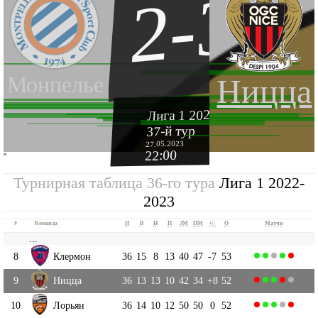
2-3
Монпелье
Ницца
Лига 1 2022-2023
37-й тур
27.05.2023
22:00
''
Турнирная таблица 36-го тура
Лига 1 2022-
2023
#
Команда
И
В
Н
П
ЗМ
ПМ
+|-
О
Матчи
...
8
Клермон
36
15
8
13
40
47
-7
53
9
Ницца
36
13
13
10
42
34
+8
52
10
Лорьян
36
14
10
12
50
50
0
52