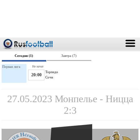
Сегодня (1)
Завтра (7)
Первая лига
Не начат
Торпедо
20:00
Сочи
27.05.2023 Монпелье - Ницца
2:3