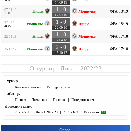
21:00
14.09.19
1 - 0
07.04.19
ФРА 18/19
Ницца
Монпелье
18:00
07.04.19
1 - 0
22.09.18
ФРА 18/19
Монпелье
Ницца
21:00
22.09.18
1 - 0
ФРА 17/18
Ницца
Монпелье
22.04.18
22.04.18
2 - 0
ФРА 17/18
Монпелье
Ницца
15.10.17
15.10.17
О турнире
Лига 1 2022/23
Турнир
|
Календарь матчей
Все туры сезона
Таблицы
|
|
|
Полная
Домашняя
Гостевая
Потерянные очки
Дополнительно
|
|
|
2021/22 <
Лига 1 2022/23
> 2023/24
Все сезоны
31
Опрос: