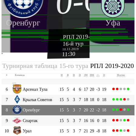
0-0
Оренбург
Уфа
РПЛ 2019-2020
16-й тур
10.11.2019
11:30
''
Турнирная таблица 15-го тура
РПЛ 2019-2020
#
Команда
И
В
Н
П
ЗМ
ПМ
+|-
О
Матчи
...
6
Арсенал Тула
15
5
4
6
17
20
-3
19
7
Крылья Советов
15
5
3
7
18
18
0
18
8
Оренбург
15
5
3
7
20
22
-2
18
9
Спартак
15
5
3
7
16
16
0
18
10
Урал
15
5
3
7
21
29
-8
18