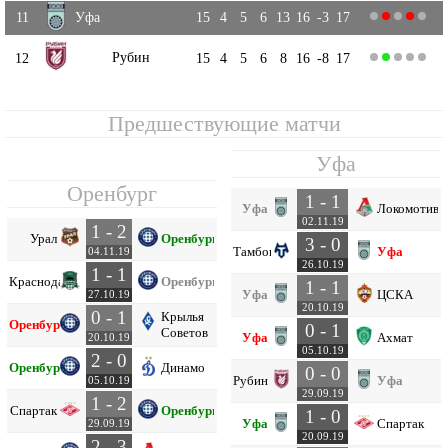
11
Уфа
15
4
5
6
13
16
-3
17
Рубин
12
15
4
5
6
8
16
-8
17
Предшествующие матчи
Уфа
Оренбург
1 - 1
Уфа
Локомотив
02.11.19
1 - 2
Урал
Оренбург
3 - 0
Тамбов
Уфа
04.11.19
26.10.19
1 - 1
Краснодар
Оренбург
1 - 1
Уфа
ЦСКА
27.10.19
20.10.19
0 - 1
Крылья
Оренбург
0 - 1
Советов
Уфа
Ахмат
20.10.19
05.10.19
2 - 0
Оренбург
Динамо
0 - 0
Рубин
Уфа
05.10.19
29.09.19
1 - 2
Спартак
Оренбург
1 - 0
Уфа
Спартак
29.09.19
20.09.19
2 - 3