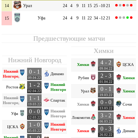
14
Урал
24
4
9
11
15
25
-10
21
Уфа
24
4
9
11
22
34
-12
21
15
Предшествующие матчи
Химки
Нижний Новгород
4 - 2
Химки
ЦСКА
09.04.22
0 - 1
Нижний
Динамо
2 - 3
Новгород
Рубин
Химки
09.04.22
01.04.22
1 - 2
Нижний
Ростов
0 - 1
Новгород
Урал
Химки
02.04.22
19.03.22
1 - 1
Нижний
Спартак
0 - 0
Новгород
Химки
Сочи
19.03.22
13.03.22
0 - 0
Нижний
Уфа
3 - 2
Новгород
Локомотив
Химки
12.03.22
06.03.22
1 - 0
Нижний
ЦСКА
0 - 3
Новгород
Химки
Динамо
05.03.22
26.02.22
1 - 0
Нижний