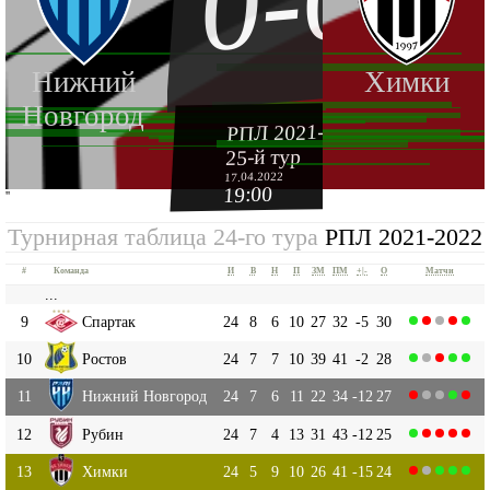
0-0
Нижний
Химки
Новгород
РПЛ 2021-2022
25-й тур
17.04.2022
19:00
''
Турнирная таблица 24-го тура
РПЛ 2021-2022
#
Команда
И
В
Н
П
ЗМ
ПМ
+|-
О
Матчи
...
9
Спартак
24
8
6
10
27
32
-5
30
10
Ростов
24
7
7
10
39
41
-2
28
11
Нижний Новгород
24
7
6
11
22
34
-12
27
12
Рубин
24
7
4
13
31
43
-12
25
13
Химки
24
5
9
10
26
41
-15
24