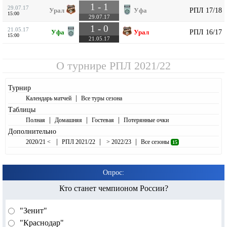
1 - 1
29.07.17
РПЛ 17/18
Урал
Уфа
15:00
29.07.17
1 - 0
21.05.17
РПЛ 16/17
Уфа
Урал
15:00
21.05.17
О турнире
РПЛ 2021/22
Турнир
|
Календарь матчей
Все туры сезона
Таблицы
|
|
|
Полная
Домашняя
Гостевая
Потерянные очки
Дополнительно
|
|
|
2020/21 <
РПЛ 2021/22
> 2022/23
Все сезоны
15
Опрос:
Кто станет чемпионом России?
"Зенит"
"Краснодар"