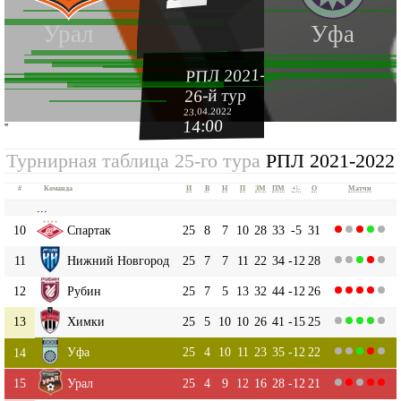
Урал
Уфа
РПЛ 2021-2022
26-й тур
23.04.2022
14:00
''
Турнирная таблица 25-го тура
РПЛ 2021-2022
#
Команда
И
В
Н
П
ЗМ
ПМ
+|-
О
Матчи
...
10
Спартак
25
8
7
10
28
33
-5
31
11
Нижний Новгород
25
7
7
11
22
34
-12
28
12
Рубин
25
7
5
13
32
44
-12
26
13
Химки
25
5
10
10
26
41
-15
25
Уфа
25
4
10
11
23
35
-12
22
14
15
Урал
25
4
9
12
16
28
-12
21