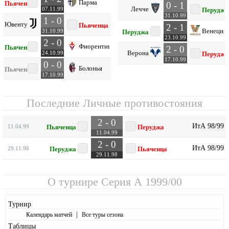
Парма
Пьяченца
0 - 1
Лечче
07.11.99
Перуджа
31.10.99
1 - 0
Ювентус
Пьяченца
2 - 1
Венеция
31.10.99
Перуджа
23.10.99
2 - 0
Фиорентина
Пьяченца
2 - 0
Верона
24.10.99
Перуджа
17.10.99
0 - 0
Болонья
Пьяченца
17.10.99
Последние Личные противостояния
2 - 0
ИтА 98/99
11.04.99
Пьяченца
Перуджа
11.04.99
2 - 0
ИтА 98/99
29.11.98
Перуджа
Пьяченца
29.11.98
О турнире
Серия А 1999/00
Турнир
|
Календарь матчей
Все туры сезона
Таблицы