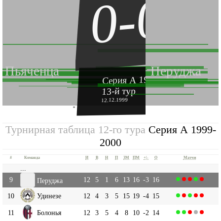
0-0
Пьяченца
Перуджа
Серия А 1999-2000
13-й тур
12.12.1999
''
Турнирная таблица 12-го тура
Серия А 1999-
2000
#
Команда
И
В
Н
П
ЗМ
ПМ
+|-
О
Матчи
...
9
12
5
1
6
13
16
-3
16
Перуджа
10
Удинезе
12
4
3
5
15
19
-4
15
11
Болонья
12
3
5
4
8
10
-2
14