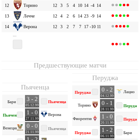
12
Торино
12
3
5
4
10
14
-4
14
13
Лечче
12
4
2
6
14
23
-9
14
14
Верона
12
3
2
7
7
17
-10
11
...
16
12
2
4
6
9
14
-5
10
Пьяченца
Предшествующие матчи
Перуджа
Пьяченца
0 - 2
Лацио
Перуджа
04.12.99
3 - 2
Бари
Пьяченца
0 - 1
Торино
05.12.99
Перуджа
28.11.99
1 - 0
Верона
Пьяченца
1 - 0
Фиорентина
27.11.99
Перуджа
20.11.99
0 - 0
Венеция
Пьяченца
1 - 2
21.11.99
Перуджа
Бари
06.11.99
1 - 2