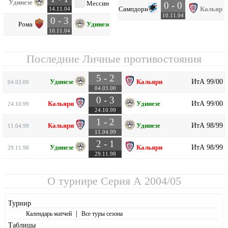
Удинезе
Мессина
0 - 0
Сампдория
Кальяри
14.11.04
10.11.04
0 - 3
Рома
Удинезе
10.11.04
Последние Личные противостояния
5 - 2
ИтА 99/00
Удинезе
Кальяри
04.03.00
04.03.00
0 - 3
ИтА 99/00
Кальяри
Удинезе
24.10.99
24.10.99
1 - 2
ИтА 98/99
Кальяри
Удинезе
11.04.99
11.04.99
2 - 1
ИтА 98/99
Удинезе
Кальяри
29.11.98
29.11.98
О турнире
Серия А 2004/05
Турнир
|
Календарь матчей
Все туры сезона
Таблицы