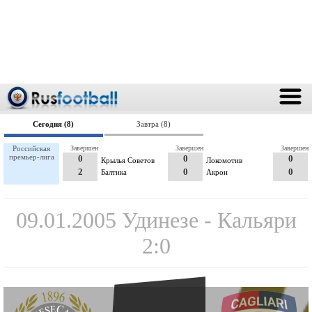
Сегодня (8)
Завтра (8)
Российская
Завершен
Завершен
Завершен
премьер-лига
0
0
0
Крылья Советов
Локомотив
2
0
0
Балтика
Акрон
09.01.2005 Удинезе - Кальяри
2:0