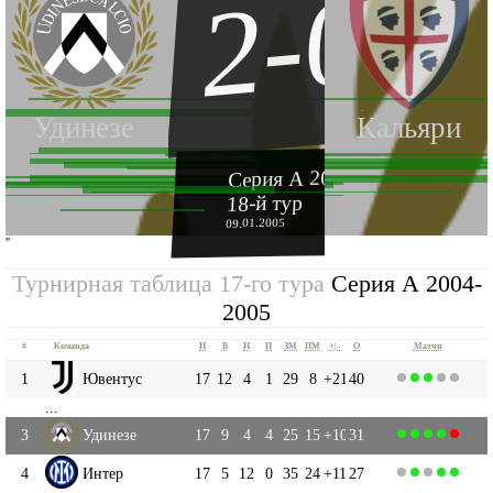
2-0
Удинезе
Кальяри
Серия А 2004-2005
18-й тур
09.01.2005
''
Турнирная таблица 17-го тура
Серия А 2004-
2005
#
Команда
И
В
Н
П
ЗМ
ПМ
+|-
О
Матчи
1
Ювентус
17
12
4
1
29
8
+21
40
...
3
Удинезе
17
9
4
4
25
15
+10
31
4
Интер
17
5
12
0
35
24
+11
27