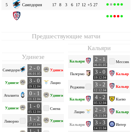
5
Сампдория
17
8
3
6
17
12
+5
27
Кальяри
6
17
7
4
6
26
29
-3
25
Предшествующие матчи
Кальяри
Удинезе
2 - 1
Кальяри
Мессина
06.01.05
2 - 0
Сампдория
Удинезе
3 - 0
Палермо
Кальяри
06.01.05
19.12.04
3 - 0
Удинезе
Лацио
3 - 2
Кальяри
19.12.04
Реджина
12.12.04
0 - 1
Аталанта
Удинезе
4 - 2
Кальяри
Кьево
11.12.04
05.12.04
1 - 0
Удинезе
Сиена
2 - 3
Лацио
Кальяри
05.12.04
28.11.04
1 - 2
Удинезе
Ливорно
3 - 3
Кальяри
Интер
27.11.04
14.11.04
1 - 1