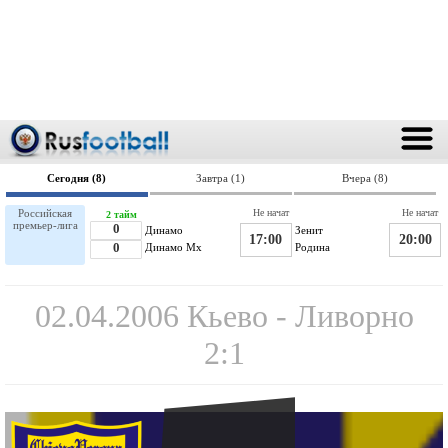
Сегодня (8)
Завтра (1)
Вчера (8)
Российская
Не начат
Не начат
2 тайм
премьер-лига
0
Динамо
Зенит
17:00
20:00
0
Динамо Мх
Родина
02.04.2006 Кьево - Ливорно
2:1