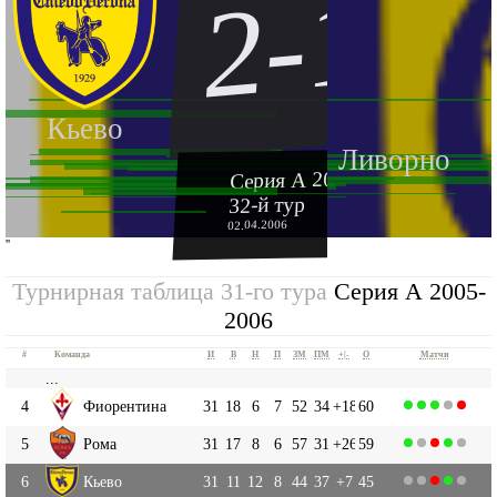
2-1
Кьево
Ливорно
Серия А 2005-2006
32-й тур
02.04.2006
''
Турнирная таблица 31-го тура
Серия А 2005-
2006
#
Команда
И
В
Н
П
ЗМ
ПМ
+|-
О
Матчи
...
4
Фиорентина
31
18
6
7
52
34
+18
60
5
Рома
31
17
8
6
57
31
+26
59
6
Кьево
31
11
12
8
44
37
+7
45