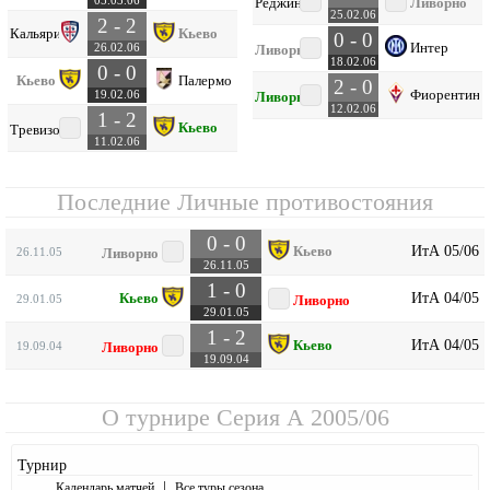
05.03.06
Реджина
Ливорно
25.02.06
2 - 2
Кальяри
Кьево
0 - 0
Интер
26.02.06
Ливорно
18.02.06
0 - 0
Кьево
Палермо
2 - 0
Фиорентина
19.02.06
Ливорно
12.02.06
1 - 2
Кьево
Тревизо
11.02.06
Последние Личные противостояния
0 - 0
ИтА 05/06
Кьево
26.11.05
Ливорно
26.11.05
1 - 0
ИтА 04/05
Кьево
29.01.05
Ливорно
29.01.05
1 - 2
ИтА 04/05
Кьево
19.09.04
Ливорно
19.09.04
О турнире
Серия А 2005/06
Турнир
|
Календарь матчей
Все туры сезона