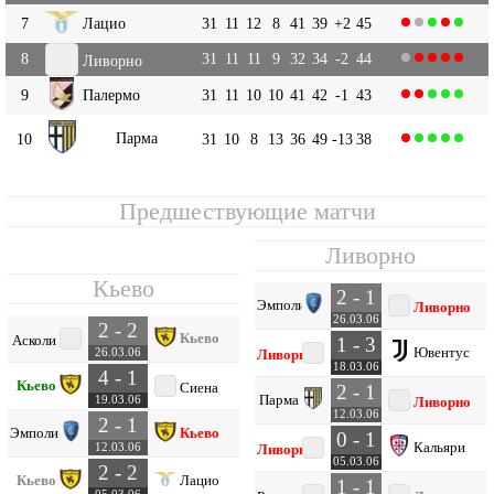
7
Лацио
31
11
12
8
41
39
+2
45
8
31
11
11
9
32
34
-2
44
Ливорно
9
Палермо
31
11
10
10
41
42
-1
43
Парма
10
31
10
8
13
36
49
-13
38
Предшествующие матчи
Ливорно
Кьево
2 - 1
Эмполи
Ливорно
26.03.06
2 - 2
Кьево
Асколи
1 - 3
Ювентус
26.03.06
Ливорно
18.03.06
4 - 1
Кьево
Сиена
2 - 1
Парма
19.03.06
Ливорно
12.03.06
2 - 1
Эмполи
Кьево
0 - 1
Кальяри
12.03.06
Ливорно
05.03.06
2 - 2
Кьево
Лацио
1 - 1