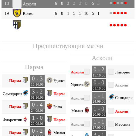
18
6
0
3
3
3
8
-5
3
Асколи
19
Кьево
6
0
1
5
5
10
-5
1
Парма
20
6
0
1
5
3
14
-11
1
Предшествующие матчи
Асколи
Парма
0 - 2
Асколи
Ливорно
15.10.06
0 - 3
Парма
Удинезе
0 - 0
Удинезе
15.10.06
Асколи
01.10.06
3 - 2
Сампдория
Парма
1 - 1
Сампдория
01.10.06
Асколи
24.09.06
0 - 4
Парма
Рома
1 - 0
Милан
24.09.06
Асколи
20.09.06
1 - 0
Фиорентина
Парма
1 - 1
20.09.06
Асколи
Мессина
17.09.06
0 - 2
Парма
Милан
3 - 1