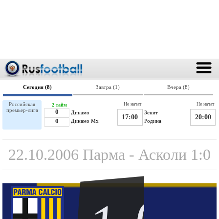
Сегодня (8)
Завтра (1)
Вчера (8)
Российская
Не начат
Не начат
2 тайм
премьер-лига
0
Динамо
Зенит
17:00
20:00
0
Динамо Мх
Родина
22.10.2006 Парма - Асколи 1:0