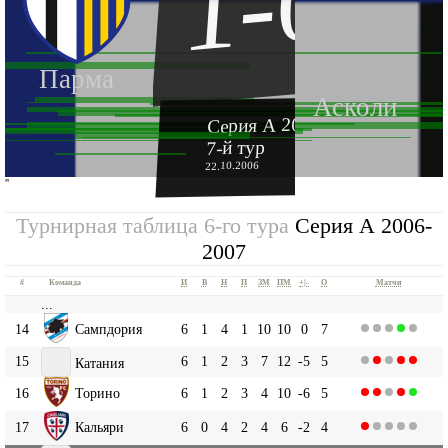
1-0
Парма
Асколи
Серия А 2006-2007
7-й тур
22.10.2006
''
Турнирная таблица 6-го тура
Серия А 2006-
2007
#
Команда
И
В
Н
П
ЗМ
ПМ
+|-
О
Матчи
...
14
Сампдория
6
1
4
1
10
10
0
7
15
6
1
2
3
7
12
-5
5
Катания
16
Торино
6
1
2
3
4
10
-6
5
17
Кальяри
6
0
4
2
4
6
-2
4