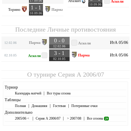
Аталанта
17.09.06
Асколи
10.09.06
1 - 1
Торино
Парма
10.09.06
Последние Личные противостояния
0 - 0
ИтА 05/06
Парма
12.02.06
Асколи
12.02.06
3 - 1
ИтА 05/06
Парма
02.10.05
Асколи
02.10.05
О турнире
Серия А 2006/07
Турнир
|
Календарь матчей
Все туры сезона
Таблицы
|
|
|
Полная
Домашняя
Гостевая
Потерянные очки
Дополнительно
|
|
|
2005/06 <
Серия А 2006/07
> 2007/08
Все сезоны
29