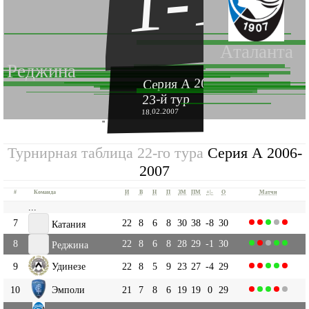
1-1
Аталанта
Реджина
Серия А 2006-2007
23-й тур
18.02.2007
''
Турнирная таблица 22-го тура
Серия А 2006-
2007
#
Команда
И
В
Н
П
ЗМ
ПМ
+|-
О
Матчи
...
7
22
8
6
8
30
38
-8
30
Катания
8
22
8
6
8
28
29
-1
30
Реджина
9
Удинезе
22
8
5
9
23
27
-4
29
10
Эмполи
21
7
8
6
19
19
0
29