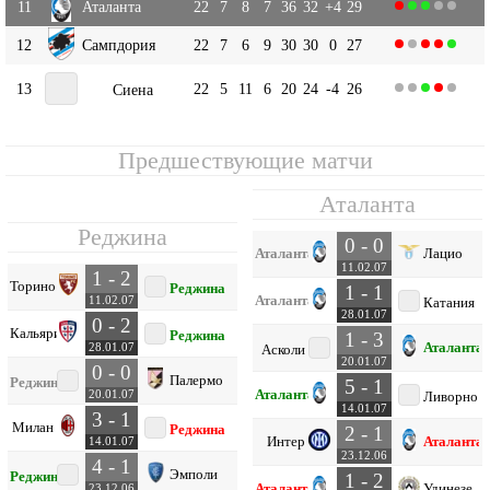
11
Аталанта
22
7
8
7
36
32
+4
29
12
Сампдория
22
7
6
9
30
30
0
27
13
22
5
11
6
20
24
-4
26
Сиена
Предшествующие матчи
Аталанта
Реджина
0 - 0
Аталанта
Лацио
11.02.07
1 - 2
Торино
Реджина
1 - 1
Аталанта
11.02.07
Катания
28.01.07
0 - 2
Кальяри
Реджина
1 - 3
Аталанта
28.01.07
Асколи
20.01.07
0 - 0
Палермо
Реджина
5 - 1
Аталанта
20.01.07
Ливорно
14.01.07
3 - 1
Милан
Реджина
2 - 1
Интер
Аталанта
14.01.07
23.12.06
4 - 1
Эмполи
Реджина
1 - 2
Аталанта
Удинезе
23.12.06