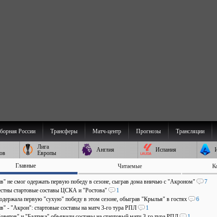
борная России
Трансферы
Матч-центр
Прогнозы
Трансляции
Лига
Англия
Испания
ов
Европы
Главные
Читаемые
К
в" не смог одержать первую победу в сезоне, сыграв дома вничью с "Акроном"
7
естны стартовые составы ЦСКА и "Ростова"
1
 одержала первую "сухую" победу в этом сезоне, обыграв "Крылья" в гостях
6
в" - "Акрон": стартовые составы на матч 3-го тура РПЛ
1
оветов" и "Балтика" объявили составы на стартовый матч 3-го тура РПЛ
1