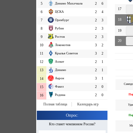
5
Динамо Махачкала
2
6
17
6
ЦСКА
2
4
18
7
Оренбург
2
3
8
Рубин
2
3
19
9
Ростов
2
3
20
10
Локомотив
3
2
11
Крылья Советов
3
2
12
Ахмат
2
1
13
Динамо
2
1
Акрон
3
1
14
Сампд
Факел
2
0
15
Па
Родина
2
0
16
Полная таблица
Календарь игр
Уди
Опрос:
Па
Кто станет чемпионом России?
Ми