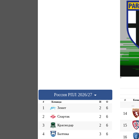
''
Россия
РПЛ
2026/27
#
Кома
#
Команда
И
О
...
1
Зенит
2
6
14
2
Спартак
2
6
3
Краснодар
2
6
15
4
Балтика
3
6
16