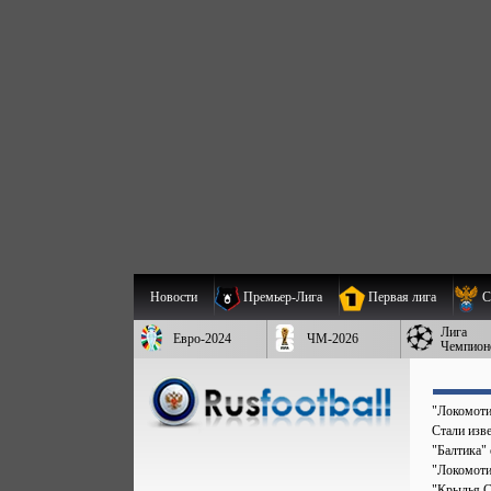
Новости
Премьер-Лига
Первая лига
С
Лига
Евро-2024
ЧМ-2026
Чемпион
"Локомоти
Стали изв
"Балтика"
"Локомоти
"Крылья С