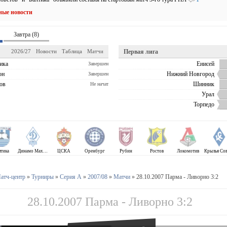
ные новости
Завтра (8)
2026/27
Новости
Таблица
Матчи
Первая лига
ика
Енисей
Завершен
он
Нижний Новгород
Завершен
ов
Шинник
Не начат
Урал
Торпедо
лтика
Динамо Махачкала
ЦСКА
Оренбург
Рубин
Ростов
Локомотив
атч-центр
»
Турниры
»
Серия А
»
2007/08
»
Матчи
» 28.10.2007 Парма - Ливорно 3:2
28.10.2007 Парма - Ливорно 3:2