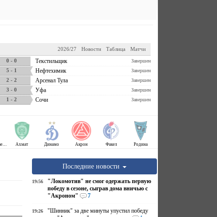
2026/27
Новости
Таблица
Матчи
0 - 0
Текстильщик
Завершен
5 - 1
Нефтехимик
Завершен
2 - 2
Арсенал Тула
Завершен
3 - 0
Уфа
Завершен
1 - 2
Сочи
Завершен
Крылья Советов
Ахмат
Динамо
Акрон
Факел
Родина
Последние новости
"Локомотив" не смог одержать первую
19:56
победу в сезоне, сыграв дома вничью с
"Акроном"
7
"Шинник" за две минуты упустил победу
19:26