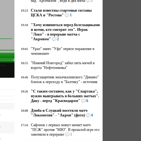
над "Арсеналом", ведя в два мяча
1
Стали известны стартовые составы
19:23
ЦСКА и "Ростова"
1
"Хочу извиниться перед болельщиками
19:10
и всеми, кто смотрит это". Игрок
"Локо" - в перерыве матча с
"Акроном"
2
"Урал" нанес "Уфе" первое поражение в
19:01
чемпионате
"Нижний Новгород" забил пять мячей в
18:55
ворота "Нефтехимика"
Полузащитник махачкалинского "Динамо"
18:46
близок к переходу в "Балтику" - источник
"С таким составом, как у "Спартака",
18:26
нужно выигрывать в больших матчах".
Даку - перед "Краснодаром"
6
Дзюба и Слуцкий посетили матч
18:08
"Локомотив" - "Акрон" (фото)
4
Сафонов с первых минут начнет матч
17:54
"ПСЖ" против "МЮ". В прошлой игре его
заменили в перерыве
1