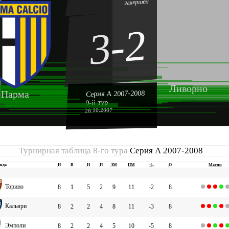
завершён
3-2
Ливорно
Парма
Серия А 2007-2008
9-й тур
28.10.2007
Турнирная таблица 8-го тура
Серия А 2007-2008
нда
И
В
Н
П
ЗМ
ПМ
+|-
О
Матчи
Торино
8
1
5
2
9
11
-2
8
Кальяри
8
2
2
4
8
11
-3
8
Эмполи
8
2
2
4
5
10
-5
8