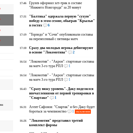
Грулев оформил хет-трик в составе
17:46
"Нижнего Новгорода" за 20 минут
"Балтика" одержала первую "сухую"
17:31
победу в этом сезоне, обыграв "Крылья"
в гостях
6
"Торпедо" и "Сочи" опубликовали составы
17:19
на перенесенный с пятницы матч
Сразу два молодых игрока дебютируют
17:10
в основе "Локомотива"
2
"Локомотив" - "Акрон": стартовые составы
16:54
на матч 3-го тура РПЛ
1
"Локомотив" - "Акрон": стартовые составы
16:54
на матч 3-го тура РПЛ
1
"Сразу вижу уровень". Даку поделился
16:43
впечатлениями от первой тренировки в
"Спартаке"
1
на
Агент Сафонов: "Спартак" и без Даку будет
16:31
бороться за чемпионство
1
эксклюзив
"Локомотив" представил третий
16:26
комплект формы