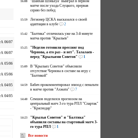
"Шанхай Шэньхуа" выиграл в первом
16:08
матче после ухода Слуцкого, прервав
серию без побед
Легионер ЦСКА высказался о своей
15:59
адаптации в клубе
2
"Балтика" отличилась уже на 3-й минуте
15:42
матча против "Крыльев"
А 06/07
"Неделю готовили прессинг под
15:25
Чернова, а его раз - и нет". Талалаев -
А 06/07
перед "Крыльями Советов"
1
А 05/06
В "Крыльях Советов" объяснили
15:09
отсутствие Чернова в составе на игру с
А 05/06
"Балтикой"
Бабич прокомментировал эпизод с пенальти
А 04/05
14:59
в матче против "Ахмата"
7
А 04/05
Семшов поделился прогнозом на
14:40
центральный матч 3-го тура РПЛ "Спартак"
- "Краснодар"
"Крылья Советов" и "Балтика"
14:23
объявили составы на стартовый матч 3-
го тура РПЛ
1
Все новости