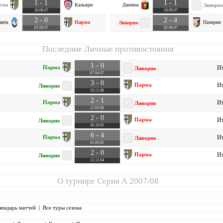
1 - 1
1 - 1
рма
Кальяри
Дженоа
Ливорно
16.09.07
16.09.07
2 - 0
2 - 4
анта
Парма
Палермо
Ливорно
02.09.07
02.09.07
Последние Личные противостояния
1 - 0
Парма
Ит
Ливорно
07.04.07
3 - 0
Парма
Ит
Ливорно
19.11.06
2 - 1
Парма
Ит
Ливорно
12.03.06
2 - 0
Парма
Ит
Ливорно
30.10.05
6 - 4
Парма
Ит
Ливорно
01.05.05
2 - 0
Парма
Ит
Ливорно
12.12.04
О турнире
Серия А 2007/08
лендарь матчей
|
Все туры сезона