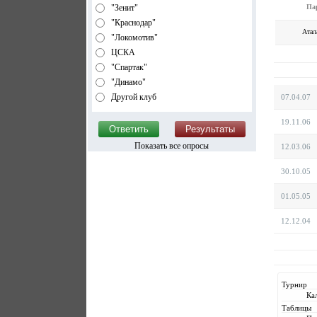
Па
"Зенит"
"Краснодар"
Атал
"Локомотив"
ЦСКА
"Спартак"
"Динамо"
Другой клуб
07.04.07
19.11.06
Показать все опросы
12.03.06
30.10.05
01.05.05
12.12.04
Турнир
Ка
Таблицы