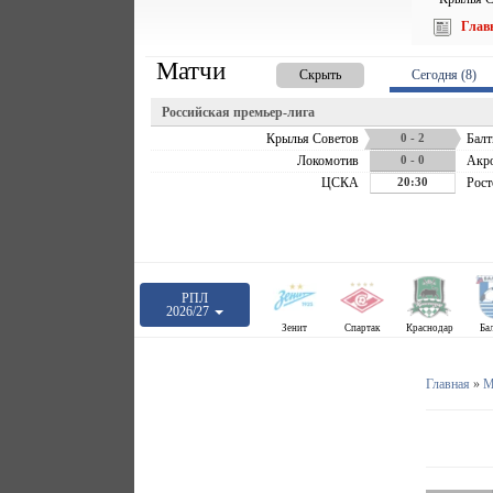
Глав
Матчи
Скрыть
Сегодня (8)
Российская премьер-лига
Крылья Советов
0 - 2
Балт
Локомотив
0 - 0
Акр
ЦСКА
20:30
Рост
РПЛ
2026/27
Зенит
Спартак
Краснодар
Ба
Главная
»
М