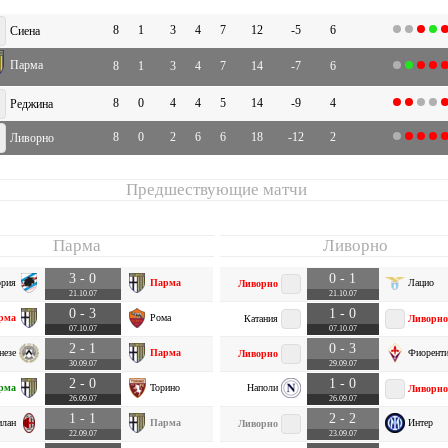
8
1
3
4
7
12
-5
6
Сиена
Парма
8
1
3
4
7
14
-7
6
8
0
4
4
5
14
-9
4
Реджина
8
0
2
6
6
18
-12
2
Ливорно
Предшествующие матчи
Парма
Ливорно
3 - 0
0 - 1
ория
Парма
Лацио
Ливорно
21.10.07
21.10.07
0 - 3
1 - 0
рма
Рома
Катания
Ливорно
07.10.07
07.10.07
2 - 1
0 - 3
незе
Парма
Фиоренти
Ливорно
30.09.07
29.09.07
2 - 0
1 - 0
рма
Торино
Наполи
Ливорно
26.09.07
26.09.07
1 - 1
2 - 2
лан
Парма
Интер
Ливорно
22.09.07
23.09.07