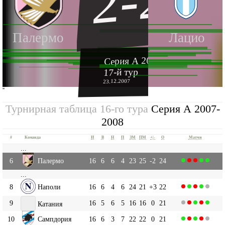
2-2
Палермо
Лацио
Серия А 2007-2008
17-й тур
23.12.2007
''
Турнирная таблица 16-го тура
Серия А 2007-
2008
#
Команда
И
В
Н
П
ЗМ
ПМ
+|-
О
Матчи
...
6
Палермо
16
6
6
4
23
25
-2
24
...
8
Наполи
16
6
4
6
24
21
+3
22
9
16
5
6
5
16
16
0
21
Катания
10
Сампдория
16
6
3
7
22
22
0
21