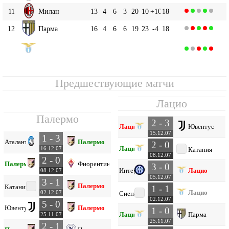
11
Милан
13
4
6
3
20
10
+10
18
12
Парма
16
4
6
6
19
23
-4
18
Лацио
13
16
4
5
7
17
23
-6
17
Предшествующие матчи
Лацио
Палермо
2 - 3
Лацио
Ювентус
15.12.07
1 - 3
Аталанта
Палермо
2 - 0
Лацио
16.12.07
Катания
08.12.07
2 - 0
Палермо
Фиорентина
3 - 0
Интер
Лацио
08.12.07
05.12.07
3 - 1
Палермо
Катания
1 - 1
Лацио
02.12.07
Сиена
02.12.07
5 - 0
Ювентус
Палермо
1 - 0
Лацио
Парма
25.11.07
25.11.07
2 - 1