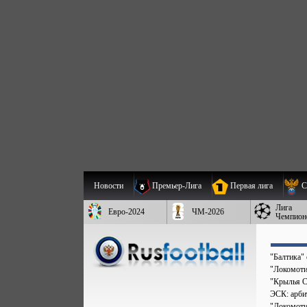
Новости
Премьер-Лига
Первая лига
С
Лига
Евро-2024
ЧМ-2026
Чемпион
"Балтика"
"Локомоти
"Крылья С
ЭСК: арбит
"Локомоти