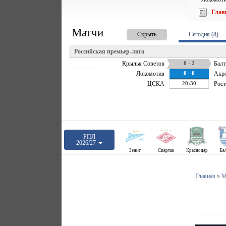
Глав
Матчи
Скрыть
Сегодня (8)
Российская премьер-лига
Крылья Советов
0 - 2
Балт
Локомотив
0 - 0
Акр
ЦСКА
20:30
Рост
РПЛ
2026/27
Зенит
Спартак
Краснодар
Ба
Главная
»
М