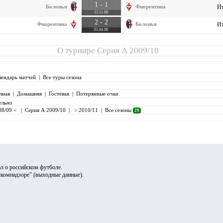
1 - 1
Болонья
Фиорентина
Ит
12.11.00
2 - 2
Фиорентина
Болонья
Ит
01.04.00
О турнире
Серия А 2009/10
лендарь матчей
|
Все туры сезона
лная
|
Домашняя
|
Гостевая
|
Потерянные очки
ельно
08/09 <
|
Серия А 2009/10
|
> 2010/11
|
Все сезоны
29
л о российском футболе.
скомнадзоре" (
выходные данные
).