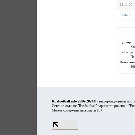
12.11.00
01.04.00
Турнир
Ка
Таблицы
По
Дополнит
20
Rusfootball.info 2006-2024©
- информационный порта
Сетевое издание "Rusfootball" зарегистрировано в "Ро
Может содержать материалы 18+