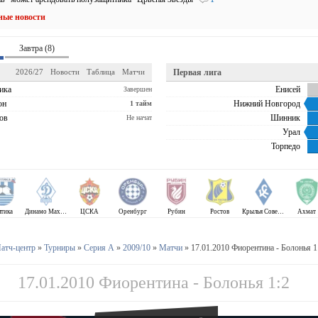
ные новости
Завтра (8)
2026/27
Новости
Таблица
Матчи
Первая лига
ика
Енисей
Завершен
он
Нижний Новгород
1 тайм
ов
Шинник
Не начат
Урал
Торпедо
лтика
Динамо Махачкала
ЦСКА
Оренбург
Рубин
Ростов
Крылья Советов
Ахмат
атч-центр
»
Турниры
»
Серия А
»
2009/10
»
Матчи
» 17.01.2010 Фиорентина - Болонья 1
17.01.2010 Фиорентина - Болонья 1:2