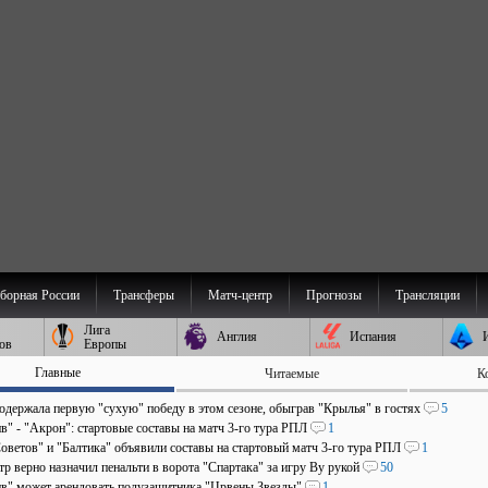
борная России
Трансферы
Матч-центр
Прогнозы
Трансляции
Лига
Англия
Испания
ов
Европы
Главные
Читаемые
К
 одержала первую "сухую" победу в этом сезоне, обыграв "Крылья" в гостях
5
в" - "Акрон": стартовые составы на матч 3-го тура РПЛ
1
оветов" и "Балтика" объявили составы на стартовый матч 3-го тура РПЛ
1
р верно назначил пенальти в ворота "Спартака" за игру Ву рукой
50
в" может арендовать полузащитника "Црвены Звезды"
1