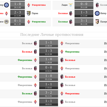
1 - 0
0 - 0
тер
Фиорентина
Лацио
Болон
29.11.09
29.11.09
2 - 3
1 - 3
ина
Парма
Болонья
Интер
21.11.09
21.11.09
0 - 1
3 - 1
езе
Фиорентина
Болонья
Палер
08.11.09
08.11.09
Последние Личные противостояния
1 - 1
Болонья
Фиорентина
Ит
22.08.09
1 - 3
Болонья
Фиорентина
Ит
02.02.09
1 - 0
Фиорентина
Болонья
Ит
21.09.08
0 - 0
Болонья
Фиорентина
Ит
24.04.05
1 - 0
Фиорентина
Болонья
Ит
05.12.04
1 - 1
Фиорентина
Болонья
Ит
17.03.02
3 - 2
Болонья
Фиорентина
Ит
04.11.01
1 - 1
Фиорентина
Болонья
Ит
18.03.01