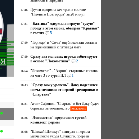
заменили в перерыве
Грулев оформил хет-трик в составе
17:46
"Нижнего Новгорода" за 20 минут
"Балтика" одержала первую "сухую"
17:31
победу в этом сезоне, обыграв "Крылья"
в гостях
5
"Торпедо" и "Сочи" опубликовали составы
17:19
на перенесенный с пятницы матч
ья
Сразу два молодых игрока дебютируют
17:10
в основе "Локомотива"
2
"Локомотив" - "Акрон": стартовые составы
16:54
на матч 3-го тура РПЛ
1
"Сразу вижу уровень". Даку поделился
16:43
впечатлениями от первой тренировки в
"Спартаке"
Агент Сафонов: "Спартак" и без Даку будет
16:31
бороться за чемпионство
эксклюзив
"Локомотив" представил третий
16:26
комплект формы
"Шанхай Шэньхуа" выиграл в первом
16:08
матче после ухода Слуцкого, прервав