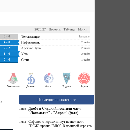
2026/27
Новости
Таблица
Матчи
0 - 0
Текстильщик
Завершен
4 - 0
Нефтехимик
2 тайм
2 - 2
Арсенал Тула
2 тайм
1 - 0
Уфа
2 тайм
0 - 0
Сочи
1 тайм
Локомотив
Динамо
Факел
Родина
Акрон
Последние новости
:2
Дзюба и Слуцкий посетили матч
18:08
"Локомотив" - "Акрон" (фото)
Сафонов с первых минут начнет матч
17:54
"ПСЖ" против "МЮ". В прошлой игре его