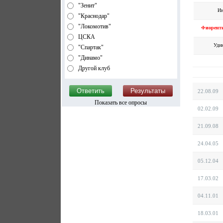
"Зенит"
Ин
"Краснодар"
"Локомотив"
Фиорент
ЦСКА
Удин
"Спартак"
"Динамо"
Другой клуб
22.08.09
Показать все опросы
02.02.09
21.09.08
24.04.05
05.12.04
17.03.02
04.11.01
18.03.01