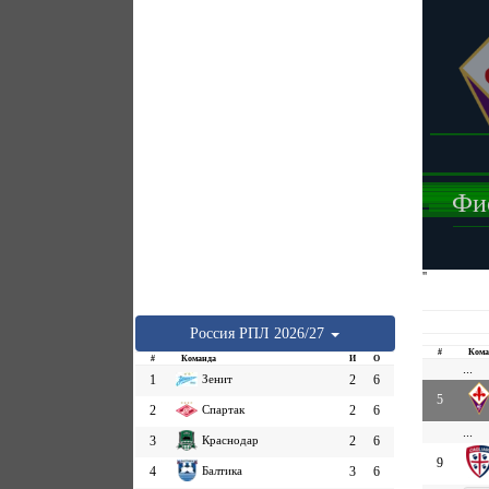
Фи
''
Россия
РПЛ
2026/27
#
Кома
#
Команда
И
О
...
1
Зенит
2
6
5
2
Спартак
2
6
...
3
Краснодар
2
6
9
4
Балтика
3
6