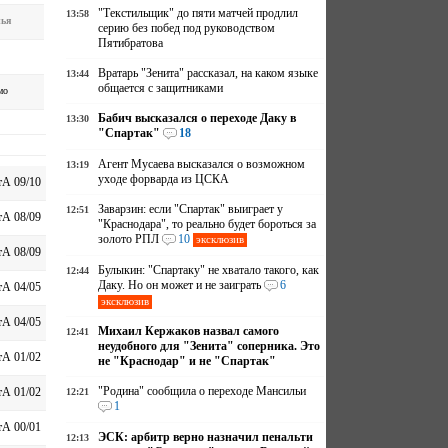
"Текстильщик" до пяти матчей продлил
13:58
ья
серию без побед под руководством
Пятибратова
Вратарь "Зенита" рассказал, на каком языке
13:44
общается с защитниками
мо
Бабич высказался о переходе Даку в
13:30
"Спартак"
18
Агент Мусаева высказался о возможном
13:19
уходе форварда из ЦСКА
А 09/10
Заварзин: если "Спартак" выиграет у
12:51
А 08/09
"Краснодара", то реально будет бороться за
золото РПЛ
10
эксклюзив
А 08/09
Булыкин: "Спартаку" не хватало такого, как
12:44
Даку. Но он может и не заиграть
6
А 04/05
эксклюзив
А 04/05
Михаил Кержаков назвал самого
12:41
неудобного для "Зенита" соперника. Это
А 01/02
не "Краснодар" и не "Спартак"
"Родина" сообщила о переходе Мансильи
А 01/02
12:21
1
А 00/01
ЭСК: арбитр верно назначил пенальти
12:13