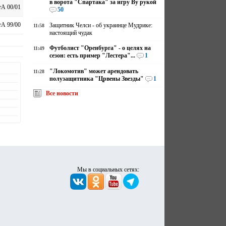
в ворота "Спартака" за игру Ву рукой
А 00/01
50
А 99/00
Защитник Челси - об украинце Мудрике:
11:58
настоящий чудак
Футболист "Оренбурга" - о целях на
11:49
сезон: есть пример "Лестера"...
1
"Локомотив" может арендовать
11:28
полузащитника "Црвены Звезды"
1
Все новости
Мы в социальных сетях: