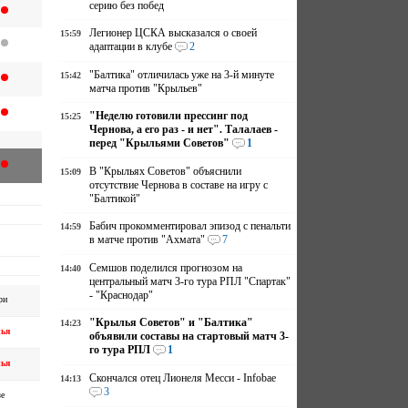
серию без побед
Легионер ЦСКА высказался о своей
15:59
адаптации в клубе
2
"Балтика" отличилась уже на 3-й минуте
15:42
матча против "Крыльев"
"Неделю готовили прессинг под
15:25
Чернова, а его раз - и нет". Талалаев -
перед "Крыльями Советов"
1
В "Крыльях Советов" объяснили
15:09
отсутствие Чернова в составе на игру с
"Балтикой"
Бабич прокомментировал эпизод с пенальти
14:59
в матче против "Ахмата"
7
Семшов поделился прогнозом на
14:40
центральный матч 3-го тура РПЛ "Спартак"
- "Краснодар"
ри
"Крылья Советов" и "Балтика"
14:23
ья
объявили составы на стартовый матч 3-
го тура РПЛ
1
ья
Скончался отец Лионеля Месси - Infobae
14:13
3
е