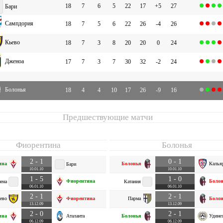
18
7
6
5
22
17
+5
27
Бари
Сампдория
18
7
5
6
22
26
-4
26
Кьево
18
7
3
8
20
20
0
24
Дженоа
17
7
3
7
30
32
-2
24
Болонья
18
4
4
10
17
26
-9
16
Предшествующие матчи
Фиорентина
Болонья
2 - 1
0 - 1
ина
Болонья
Калья
Бари
10.01.10
10.01.10
1 - 5
1 - 0
Фиорентина
Болон
ена
Катания
06.01.10
06.01.10
2 - 1
2 - 1
ево
Фиорентина
Парма
Болон
13.12.09
13.12.09
2 - 0
2 - 1
ина
Аталанта
Болонья
Удинез
06.12.09
06.12.09