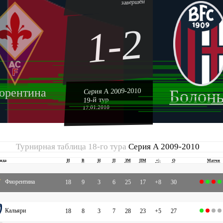
завершён
1-2
орентина
Серия А 2009-2010
Болон
19-й тур
17.01.2010
Турнирная таблица 18-го тура
Серия А 2009-2010
нда
И
В
Н
П
ЗМ
ПМ
+|-
О
Матчи
Фиорентина
18
9
3
6
25
17
+8
30
Кальяри
18
8
3
7
28
23
+5
27