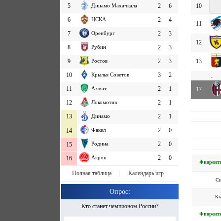
5
Динамо Махачкала
2
6
10
6
ЦСКА
2
4
11
7
Оренбург
2
3
12
8
Рубин
2
3
9
Ростов
2
3
13
10
Крылья Советов
3
2
...
11
Ахмат
2
1
17
12
Локомотив
2
1
13
Динамо
2
1
Факел
2
0
14
Родина
2
0
15
Акрон
2
0
16
Фиорент
Полная таблица
Календарь игр
Си
Опрос:
Кь
Кто станет чемпионом России?
Фиорент