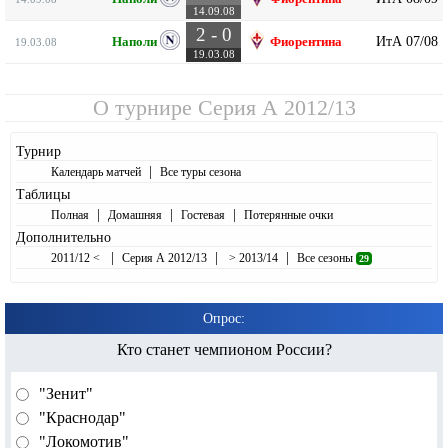
14.09.08
2 - 0
ИтА 07/08
Наполи
Фиорентина
19.03.08
19.03.08
О турнире
Серия А 2012/13
Турнир
|
Календарь матчей
Все туры сезона
Таблицы
|
|
|
Полная
Домашняя
Гостевая
Потерянные очки
Дополнительно
|
|
|
2011/12 <
Серия А 2012/13
> 2013/14
Все сезоны
29
Опрос:
Кто станет чемпионом России?
"Зенит"
"Краснодар"
"Локомотив"