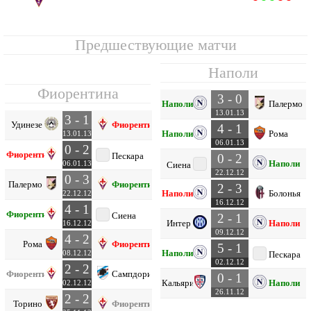
Предшествующие матчи
Наполи
Фиорентина
3 - 0
Наполи
Палермо
13.01.13
3 - 1
Удинезе
Фиорентина
4 - 1
Наполи
Рома
13.01.13
06.01.13
0 - 2
Фиорентина
Пескара
0 - 2
Наполи
06.01.13
Сиена
22.12.12
0 - 3
Палермо
Фиорентина
2 - 3
Наполи
Болонья
22.12.12
16.12.12
4 - 1
Фиорентина
Сиена
2 - 1
Интер
Наполи
16.12.12
09.12.12
4 - 2
Рома
Фиорентина
5 - 1
Наполи
08.12.12
Пескара
02.12.12
2 - 2
Фиорентина
Сампдория
0 - 1
Кальяри
Наполи
02.12.12
26.11.12
2 - 2
Торино
Фиорентина