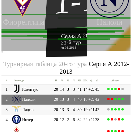
1-1
Фиорентина
Наполи
Серия А 2012-2013
21-й тур
20.01.2013
''
Турнирная таблица 20-го тура
Серия А 2012-
2013
#
Команда
И
В
Н
П
ЗМ
ПМ
+|-
О
Матчи
1
Ювентус
20
14
3
3
41
14
+27
45
2
Наполи
20
13
3
4
40
18
+22
42
3
Лацио
20
13
3
4
30
19
+11
42
4
Интер
20
12
2
6
32
22
+10
38
Фиорентина
5
20
10
5
5
37
24
+13
35