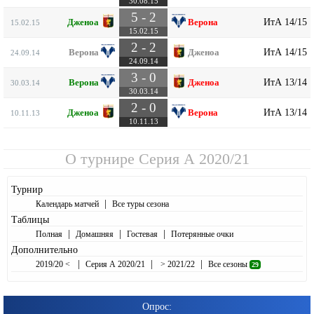
30.08.15
5 - 2
ИтА 14/15
Дженоа
Верона
15.02.15
15.02.15
2 - 2
ИтА 14/15
Верона
Дженоа
24.09.14
24.09.14
3 - 0
ИтА 13/14
Верона
Дженоа
30.03.14
30.03.14
2 - 0
ИтА 13/14
Дженоа
Верона
10.11.13
10.11.13
О турнире
Серия А 2020/21
Турнир
|
Календарь матчей
Все туры сезона
Таблицы
|
|
|
Полная
Домашняя
Гостевая
Потерянные очки
Дополнительно
|
|
|
2019/20 <
Серия А 2020/21
> 2021/22
Все сезоны
29
Опрос: