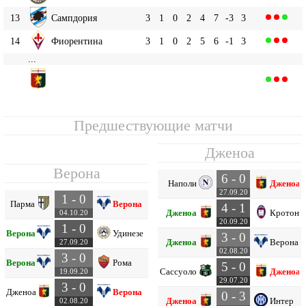
13
Сампдория
3
1
0
2
4
7
-3
3
14
Фиорентина
3
1
0
2
5
6
-1
3
...
Дженоа
16
3
1
0
2
5
9
-4
3
Предшествующие матчи
Дженоа
Верона
6 - 0
Наполи
Дженоа
27.09.20
1 - 0
Парма
Верона
4 - 1
Дженоа
Кротоне
04.10.20
20.09.20
1 - 0
Верона
Удинезе
3 - 0
Дженоа
Верона
27.09.20
02.08.20
3 - 0
Верона
Рома
5 - 0
Сассуоло
Дженоа
19.09.20
29.07.20
3 - 0
Дженоа
Верона
0 - 3
Дженоа
Интер
02.08.20