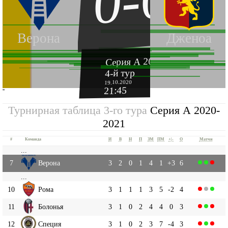
0-0
Верона
Дженоа
Серия А 2020-2021
4-й тур
19.10.2020
21:45
''
Турнирная таблица 3-го тура
Серия А 2020-
2021
#
Команда
И
В
Н
П
ЗМ
ПМ
+|-
О
Матчи
...
7
Верона
3
2
0
1
4
1
+3
6
...
10
Рома
3
1
1
1
3
5
-2
4
11
Болонья
3
1
0
2
4
4
0
3
12
Специя
3
1
0
2
3
7
-4
3