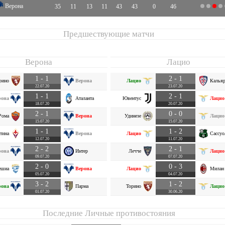
Верона
35
11
13
11
43
43
0
46
Предшествующие матчи
Верона
Лацио
1 - 1
2 - 1
рино
Верона
Лацио
Калья
22.07.20
23.07.20
1 - 1
2 - 1
рона
Аталанта
Ювентус
Лацио
18.07.20
20.07.20
2 - 1
0 - 0
Рома
Верона
Удинезе
Лацио
15.07.20
15.07.20
1 - 1
1 - 2
тина
Верона
Лацио
Сассуо
12.07.20
11.07.20
2 - 2
2 - 1
рона
Интер
Лечче
Лацио
09.07.20
07.07.20
2 - 0
0 - 3
ешиа
Верона
Лацио
Милан
05.07.20
04.07.20
3 - 2
1 - 2
рона
Парма
Торино
Лацио
01.07.20
30.06.20
Последние Личные противостояния