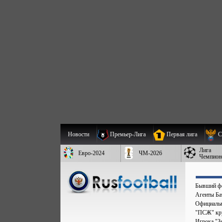
Новости
Премьер-Лига
Первая лига
С
Лига
Евро-2024
ЧМ-2026
Чемпион
Бывший фо
Агенты Бат
Официальн
"ПСЖ" кру
Игрока "Зе