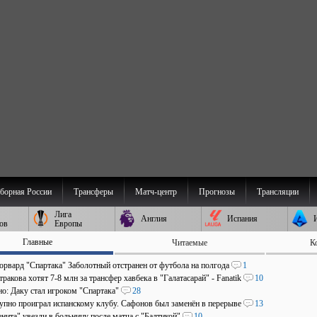
борная России
Трансферы
Матч-центр
Прогнозы
Трансляции
Лига
Англия
Испания
ов
Европы
Главные
Читаемые
К
рвард "Спартака" Заболотный отстранен от футбола на полгода
1
ракова хотят 7-8 млн за трансфер хавбека в "Галатасарай" - Fanatik
10
о: Даку стал игроком "Спартака"
28
пно проиграл испанскому клубу. Сафонов был заменён в перерыве
13
нита" увезли в больницу после матча с "Балтикой"
10