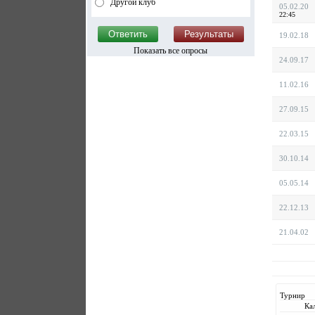
Другой клуб
05.02.20
22:45
19.02.18
Показать все опросы
24.09.17
11.02.16
27.09.15
22.03.15
30.10.14
05.05.14
22.12.13
21.04.02
Турнир
Ка