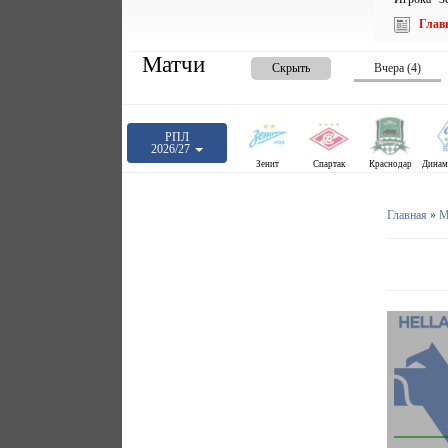
Глав
Матчи
Скрыть
Вчера (4)
РПЛ
2026/27
Зенит
Спартак
Краснодар
Главная
»
М