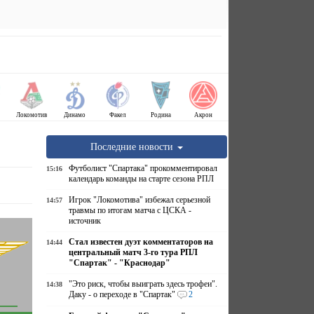
Локомотив
Динамо
Факел
Родина
Акрон
Последние новости
Футболист "Спартака" прокомментировал
15:16
календарь команды на старте сезона РПЛ
Игрок "Локомотива" избежал серьезной
14:57
травмы по итогам матча с ЦСКА -
источник
Стал известен дуэт комментаторов на
14:44
центральный матч 3-го тура РПЛ
"Спартак" - "Краснодар"
"Это риск, чтобы выиграть здесь трофеи".
14:38
Даку - о переходе в "Спартак"
2