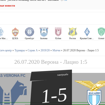
ные новости
Динамо Махачкала
ЦСКА
Оренбург
Балтика
Рубин
Ростов
Крылья Советов
Ахмат
атч-центр
»
Турниры
»
Серия А
»
2019/20
»
Матчи
» 26.07.2020 Верона - Лацио 1:5
26.07.2020 Верона - Лацио 1:5
завершён
1-5