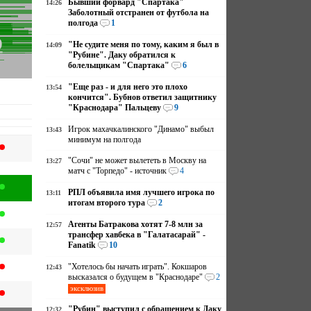
Бывший форвард "Спартака"
14:26
Заболотный отстранен от футбола на
полгода
1
о
"Не судите меня по тому, каким я был в
14:09
"Рубине". Даку обратился к
болельщикам "Спартака"
6
"Еще раз - и для него это плохо
13:54
кончится". Бубнов ответил защитнику
"Краснодара" Пальцеву
9
Игрок махачкалинского "Динамо" выбыл
13:43
минимум на полгода
"Сочи" не может вылететь в Москву на
13:27
матч с "Торпедо" - источник
4
РПЛ объявила имя лучшего игрока по
13:11
итогам второго тура
2
Агенты Батракова хотят 7-8 млн за
12:57
трансфер хавбека в "Галатасарай" -
Fanatik
10
"Хотелось бы начать играть". Кокшаров
12:43
высказался о будущем в "Краснодаре"
2
эксклюзив
"Рубин" выступил с обращением к Даку
12:32