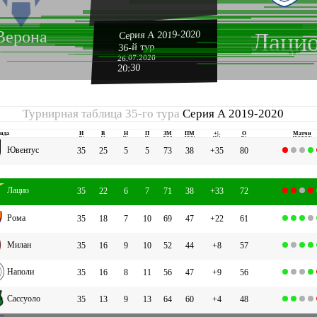
Верона
Серия А 2019-2020
Лаци
36-й тур
26.07.2020
20:30
Турнирная таблица 35-го тура
Серия А 2019-2020
нда
И
В
Н
П
ЗМ
ПМ
+|-
О
Матчи
Ювентус
35
25
5
5
73
38
+35
80
Лацио
35
22
6
7
71
38
+33
72
Рома
35
18
7
10
69
47
+22
61
Милан
35
16
9
10
52
44
+8
57
Наполи
35
16
8
11
56
47
+9
56
Сассуоло
35
13
9
13
64
60
+4
48