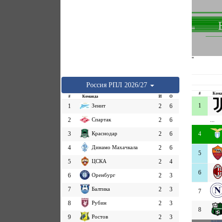
''
Россия
РПЛ
2026/27
#
Кома
#
Команда
И
О
1
1
Зенит
2
6
2
Спартак
2
6
...
3
Краснодар
2
6
4
4
Динамо Махачкала
2
6
5
5
ЦСКА
2
4
6
6
Оренбург
2
3
7
Балтика
2
3
7
8
Рубин
2
3
8
9
Ростов
2
3