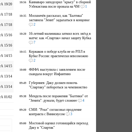
Каннаваро заподозрил "крысу" в сборной
10:56
А 19/20
Узбекистана после провала на ЧМ
1
А 17/18
Москвичёв рассказал, как "Балтика"
10:35
заставила "Зенит" задыхаться в концовке
2
А 17/18
16-летний мальчишка затмил всех звёзд в
10:20
А 15/16
матче: как «Спартак» начал защиту Кубка
7
А 15/16
Кержаков о победе клуба не из РПЛ в
10:15
А 14/15
Кубке России: практически невозможно
2
А 14/15
ФИФА выступила с заявлением после
10:00
скандала вокруг Инфантино
А 13/14
Губерниев: Даку должен помочь
09:49
А 13/14
"Спартаку" побороться за чемпионство
Мендель после поражения "Балтики" от
09:38
А 01/02
"Зенита": думали, будет сложнее
4
СМИ: "Реал" согласовал продление
09:20
контракта с Винисиусом
3
Мостовой оценил готовящийся переход
09:00
Даку в "Спартак"