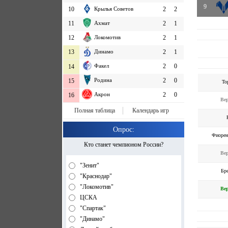
9
10
Крылья Советов
2
2
11
Ахмат
2
1
12
Локомотив
2
1
13
Динамо
2
1
Факел
2
0
14
Родина
2
0
15
То
Акрон
2
0
16
Ве
Полная таблица
Календарь игр
Опрос:
Фиорен
Кто станет чемпионом России?
Ве
"Зенит"
Бр
"Краснодар"
"Локомотив"
Ве
ЦСКА
"Спартак"
"Динамо"