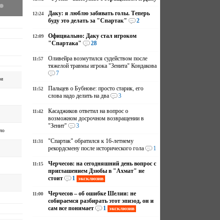
Даку: я люблю забивать голы. Теперь
12:24
буду это делать за "Спартак"
2
Официально: Даку стал игроком
12:09
"Спартака"
28
Оливейра возмутился судейством после
11:57
тяжелой травмы игрока "Зенита" Кондакова
7
ри
Пальцев о Бубнове: просто старик, его
11:52
слова надо делить на два
3
Касаджиков ответил на вопрос о
11:42
возможном досрочном возвращении в
"Зенит"
3
ло
"Спартак" обратился к 16-летнему
11:31
рекордсмену после исторического гола
1
Черчесов: на сегодняшний день вопрос с
11:15
приглашением Дзюбы в "Ахмат" не
стоит
1
эксклюзив
Черчесов – об ошибке Шелии: не
11:00
собираемся разбирать этот эпизод, он и
сам все понимает
1
эксклюзив