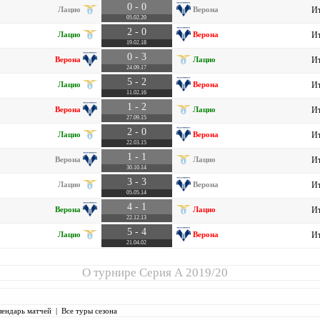
0 - 0
Лацио
Верона
Ит
05.02.20
2 - 0
Лацио
Верона
Ит
19.02.18
0 - 3
Верона
Лацио
Ит
24.09.17
5 - 2
Лацио
Верона
Ит
11.02.16
1 - 2
Верона
Лацио
Ит
27.09.15
2 - 0
Лацио
Верона
Ит
22.03.15
1 - 1
Верона
Лацио
Ит
30.10.14
3 - 3
Лацио
Верона
Ит
05.05.14
4 - 1
Верона
Лацио
Ит
22.12.13
5 - 4
Лацио
Верона
Ит
21.04.02
О турнире
Серия А 2019/20
лендарь матчей
|
Все туры сезона