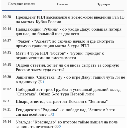
Последние новости
Главные
Турниры
09:28
Президент РПЛ высказался о возможном введении Fan ID
на матчах Кубка России
09:14
Нападающий "Рубина" - об уходе Даку: большая потеря
для нас, но большой шаг для него
08:57
"Факел" - "Ахмат": во сколько начало и где смотреть
прямую трансляцию матча 3 тура РПЛ
08:53
Матч 4 тура РПЛ "Ростов" - "Рубин" пройдет с
ограничениями по вместимости
08:45
Оздоев ответил, хочет ли он вновь сыграть за сборную
России: зачем туда ехать?
08:30
Защитник "Спартака" Ву - об игре Даку: тащил чуть ли не
в одиночку
1
08:02
Победный хет-трик Грулёва и успешный дальний выезд
"Спартака". Обзор 5-го тура Первой лиги
07:31
Шварц ответил, сыграет ли Тюкавин с "Зенитом"
07:21
Гендиректор "Родины" - о победе над "Зенитом": это
сигнал всей лиге
3
07:14
Угальде: "Краснодар" во втором тайме вышел на поле
защищать результат
2