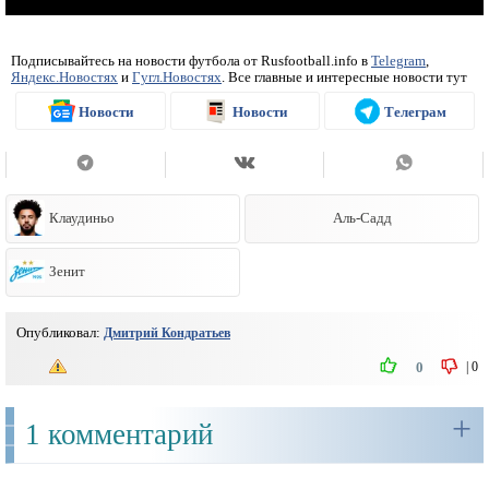
Подписывайтесь на новости футбола от Rusfootball.info в
Telegram
,
Яндекс.Новостях
и
Гугл.Новостях
. Все главные и интересные новости тут
Новости
Новости
Телеграм
Клаудиньо
Аль-Садд
Зенит
Опубликовал:
Дмитрий Кондратьев
|
0
0
+
1 комментарий