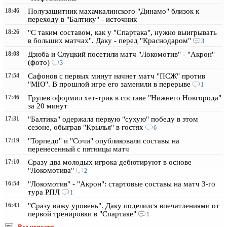
18:46
Полузащитник махачкалинского "Динамо" близок к
переходу в "Балтику" - источник
18:26
"С таким составом, как у "Спартака", нужно выигрывать
в больших матчах". Даку - перед "Краснодаром"
3
18:08
Дзюба и Слуцкий посетили матч "Локомотив" - "Акрон"
(фото)
3
17:54
Сафонов с первых минут начнет матч "ПСЖ" против
"МЮ". В прошлой игре его заменили в перерыве
1
17:46
Грулев оформил хет-трик в составе "Нижнего Новгорода"
за 20 минут
17:31
"Балтика" одержала первую "сухую" победу в этом
сезоне, обыграв "Крылья" в гостях
6
17:19
"Торпедо" и "Сочи" опубликовали составы на
перенесенный с пятницы матч
17:10
Сразу два молодых игрока дебютируют в основе
"Локомотива"
2
16:54
"Локомотив" - "Акрон": стартовые составы на матч 3-го
тура РПЛ
1
16:43
"Сразу вижу уровень". Даку поделился впечатлениями от
первой тренировки в "Спартаке"
1