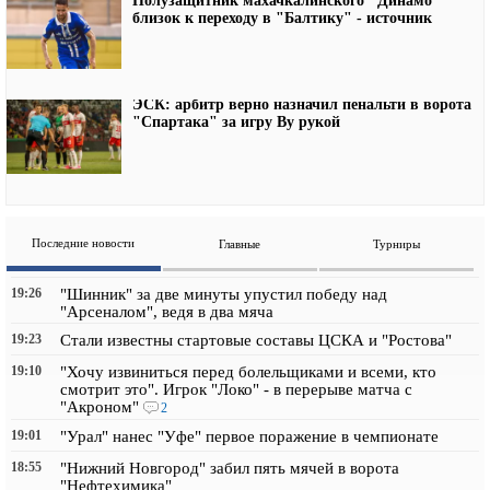
Полузащитник махачкалинского "Динамо"
близок к переходу в "Балтику" - источник
ЭСК: арбитр верно назначил пенальти в ворота
"Спартака" за игру Ву рукой
Последние новости
Главные
Турниры
19:26
"Шинник" за две минуты упустил победу над
"Арсеналом", ведя в два мяча
19:23
Стали известны стартовые составы ЦСКА и "Ростова"
19:10
"Хочу извиниться перед болельщиками и всеми, кто
смотрит это". Игрок "Локо" - в перерыве матча с
"Акроном"
2
19:01
"Урал" нанес "Уфе" первое поражение в чемпионате
18:55
"Нижний Новгород" забил пять мячей в ворота
"Нефтехимика"