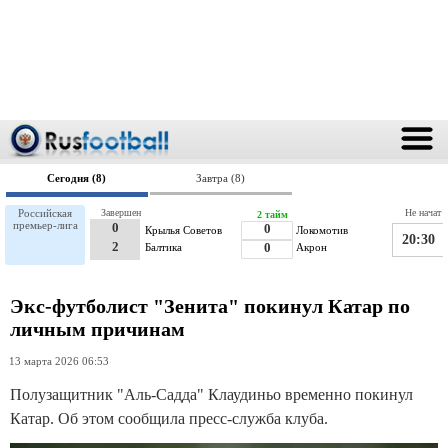
Сегодня (8)
Завтра (8)
Российская
Завершен
Не начат
2 тайм
премьер-лига
0
0
Крылья Советов
Локомотив
20:30
2
Балтика
0
Акрон
Экс-футболист "Зенита" покинул Катар по
личным причинам
13 марта 2026 06:53
Полузащитник "Аль-Садда" Клаудиньо временно покинул
Катар. Об этом сообщила пресс-служба клуба.