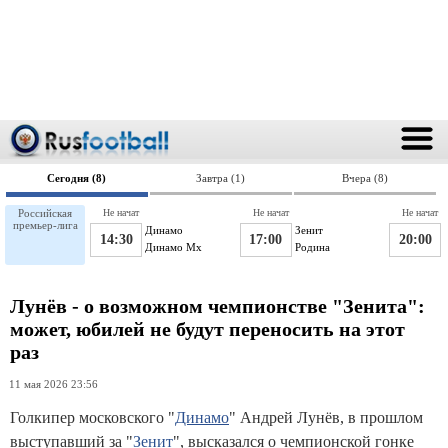
Сегодня (8)
Завтра (1)
Вчера (8)
Российская
Не начат
Не начат
Не начат
премьер-лига
Динамо
Зенит
14:30
17:00
20:00
Динамо Мх
Родина
Лунёв - о возможном чемпионстве "Зенита":
может, юбилей не будут переносить на этот
раз
11 мая 2026 23:56
Голкипер московского "
Динамо
" Андрей Лунёв, в прошлом
выступавший за "
Зенит
", высказался о чемпионской гонке