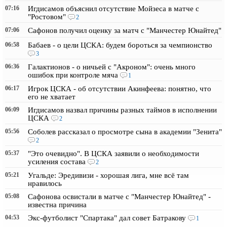
07:16
Игдисамов объяснил отсутствие Мойзеса в матче с
"Ростовом"
2
07:06
Сафонов получил оценку за матч с "Манчестер Юнайтед"
06:58
Бабаев - о цели ЦСКА: будем бороться за чемпионство
3
06:36
Галактионов - о ничьей с "Акроном": очень много
ошибок при контроле мяча
1
06:17
Игрок ЦСКА - об отсутствии Акинфеева: понятно, что
его не хватает
06:09
Игдисамов назвал причины разных таймов в исполнении
ЦСКА
2
05:56
Соболев рассказал о просмотре сына в академии "Зенита"
2
05:37
"Это очевидно". В ЦСКА заявили о необходимости
усиления состава
2
05:21
Угальде: Эредивизи - хорошая лига, мне всё там
нравилось
05:08
Сафонова освистали в матче с "Манчестер Юнайтед" -
известна причина
04:53
Экс-футболист "Спартака" дал совет Батракову
1