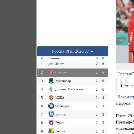
Россия
РПЛ
2026/27
#
Команда
И
О
1
Зенит
2
6
2
Спартак
2
6
"
Спартак
3
Краснодар
2
6
Слож
4
Динамо Махачкала
2
6
"
Локомот
5
ЦСКА
2
4
Ледяхов "
6
Оренбург
2
3
7
Балтика
2
3
После 29 
Премьер
8
Рубин
2
3
махачкал
9
Ростов
2
3