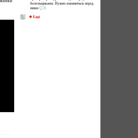
Лужники"
болельщиками. Нужно извиниться перед
ними
1
✚ Ещё