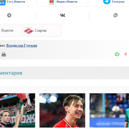
Гугл.Новости
Яндекс.Новости
Телеграм
 Ледяхов
Спартак
вал:
Владислав Гудукин
-1
ментария