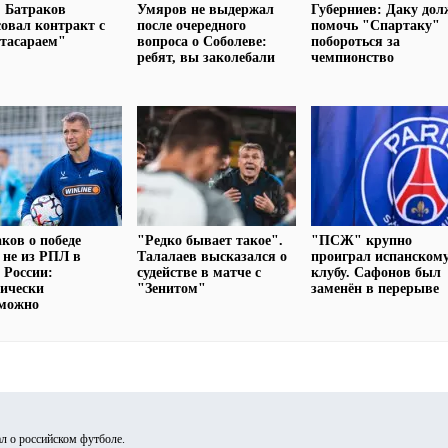
 Батраков
Умяров не выдержал
Губерниев: Даку дол
совал контракт с
после очередного
помочь "Спартаку"
тасараем"
вопроса о Соболеве:
побороться за
ребят, вы заколебали
чемпионство
ков о победе
"Редко бывает такое".
"ПСЖ" крупно
 не из РПЛ в
Талалаев высказался о
проиграл испанском
 России:
судействе в матче с
клубу. Сафонов был
ически
"Зенитом"
заменён в перерыве
зможно
л о российском футболе.