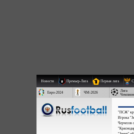
Новости
Премьер-Лига
Первая лига
С
Лига
Евро-2024
ЧМ-2026
Чемпион
"ПСЖ" кру
Игрока "Зе
Черчесов 
"Краснода
"Зенит" о