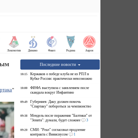
Локомотив
Динамо
Факел
Родина
Акрон
вым
Последние новости
Кержаков о победе клуба не из РПЛ в
10:15
Кубке России: практически невозможно
ФИФА выступила с заявлением после
10:00
ртака
"
скандала вокруг Инфантино
Губерниев: Даку должен помочь
09:49
"Спартаку" побороться за чемпионство
Мендель после поражения "Балтики" от
09:38
"Зенита": думали, будет сложнее
3
СМИ: "Реал" согласовал продление
09:20
контракта с Винисиусом
1