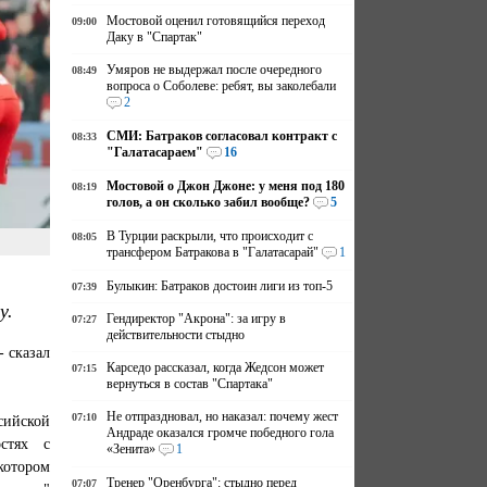
Мостовой оценил готовящийся переход
09:00
Даку в "Спартак"
Умяров не выдержал после очередного
08:49
вопроса о Соболеве: ребят, вы заколебали
2
СМИ: Батраков согласовал контракт с
08:33
"Галатасараем"
16
Мостовой о Джон Джоне: у меня под 180
08:19
голов, а он сколько забил вообще?
5
В Турции раскрыли, что происходит с
08:05
трансфером Батракова в "Галатасарай"
1
Булыкин: Батраков достоин лиги из топ-5
07:39
у.
Гендиректор "Акрона": за игру в
07:27
действительности стыдно
- сказал
Карседо рассказал, когда Жедсон может
07:15
вернуться в состав "Спартака"
Не отпраздновал, но наказал: почему жест
07:10
ссийской
Андраде оказался громче победного гола
стях с
«Зенита»
1
 котором
Тренер "Оренбурга": стыдно перед
07:07