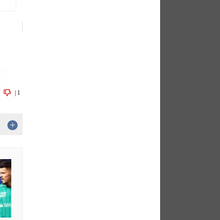
|
1
+