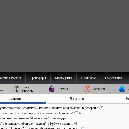
борная России
Трансферы
Матч-центр
Прогнозы
Трансляции
Лига
Англия
Испания
ов
Европы
Главные
Читаемые
К
пно проиграл испанскому клубу. Сафонов был заменён в перерыве
8
нита" увезли в больницу после матча с "Балтикой"
4
объяснил поражение "Ахмата" от "Краснодара"
р" по пенальти обыграл "Ахмат" в Кубке России
4
быграл "Балтику" благодаря быстрому голу Андраде
19