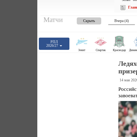
Глав
Матчи
Скрыть
Вчера (4)
РПЛ
2026/27
Зенит
Спартак
Краснодар
Ледях
приз
14 мая 202
Российс
завоева