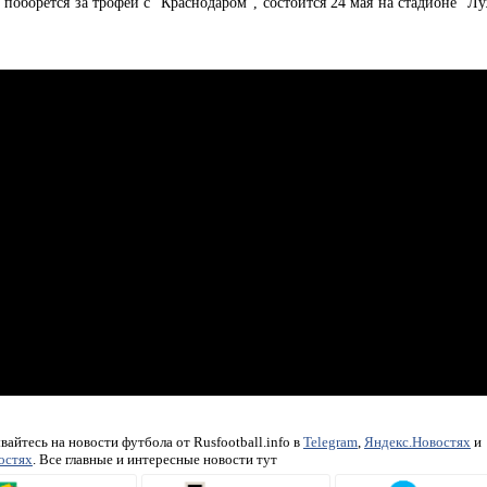
 поборется за трофей с "Краснодаром", состоится 24 мая на стадионе "
айтесь на новости футбола от Rusfootball.info в
Telegram
,
Яндекс.Новостях
и
остях
. Все главные и интересные новости тут