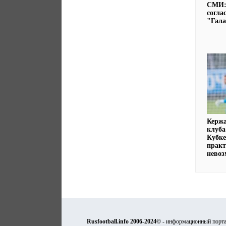
СМИ:
согла
"Гала
Кержа
клуба
Кубке
практ
нево
Rusfootball.info 2006-2024©
- информационный порта