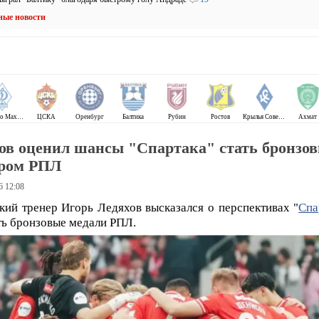
ные новости
Динамо Махачкала
ЦСКА
Оренбург
Балтика
Рубин
Ростов
Крылья Советов
Ахмат
ов оценил шансы "Спартака" стать бронзо
ером РПЛ
6 12:08
кий тренер Игорь Ледяхов высказался о перспективах "
Спа
ть бронзовые медали РПЛ.