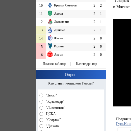
"Спартак"
10
Крылья Советов
2
2
в Москве.
11
Ахмат
2
1
12
Локомотив
2
1
13
Динамо
2
1
Факел
2
0
14
Родина
2
0
15
Акрон
2
0
16
Полная таблица
Календарь игр
Опрос:
Кто станет чемпионом России?
"Зенит"
"Краснодар"
"Локомотив"
ЦСКА
Подписыв
"Спартак"
Гугл.Нов
"Динамо"