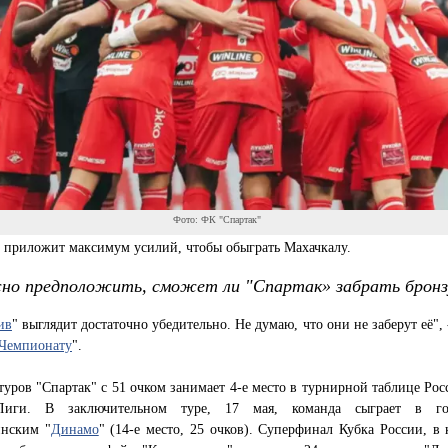
Фото: ФК "Спартак"
" приложит максимум усилий, чтобы обыграть Махачкалу.
но предположить, сможет ли "Спартак» забрать бронз
ив
" выглядит достаточно убедительно. Не думаю, что они не заберут её", 
Чемпионату
".
туров "Спартак" с 51 очком занимает 4-е место в турнирной таблице Ро
-Лиги. В заключительном туре, 17 мая, команда сыграет в го
инским "
Динамо
" (14-е место, 25 очков). Суперфинал Кубка России, в