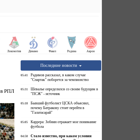
Локомотив
Динамо
Факел
Родина
Акрон
Последние новости
Радимов рассказал, в каком случае
05:41
"Спартак" поборется за чемпионство
Шевалье определился со своим будущим в
05:31
 в РПЛ
"ПСЖ" - источник
Бывший футболист ЦСКА объяснил,
05:18
почему Батракову стоит перейти в
"Галатасарай"
Каррера: Зобнин отражает мое понимание
05:05
футбола
Стало известно, при каком условии
04:58