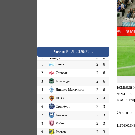
Россия
РПЛ
2026/27
#
Команда
И
О
1
Зенит
2
6
2
Спартак
2
6
3
Краснодар
2
6
Команда и
4
Динамо Махачкала
2
6
мяча в 
5
ЦСКА
2
4
компенсир
6
Оренбург
2
3
Ответная 
7
Балтика
2
3
8
Рубин
2
3
Переходн
9
Ростов
2
3