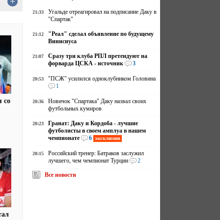
+
Угальде отреагировал на подписание Даку в
21:33
"Спартак"
"Реал" сделал объявление по будущему
21:12
Винисиуса
Сразу три клуба РПЛ претендуют на
21:07
форварда ЦСКА - источник
3
"ПСЖ" усилился одноклубником Головина
20:53
1
 со
Новичок "Спартака" Даку назвал своих
20:36
футбольных кумиров
Гранат: Даку и Кордоба - лучшие
20:23
футболисты в своем амплуа в нашем
чемпионате
6
эксклюзив
Российский тренер: Батраков заслужил
20:15
лучшего, чем чемпионат Турции
2
Все новости
тал