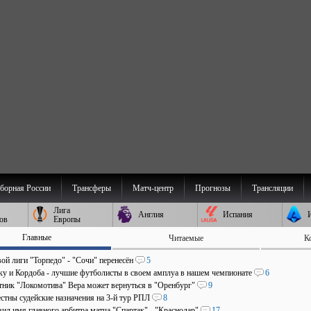
борная России
Трансферы
Матч-центр
Прогнозы
Трансляции
Лига
Англия
Испания
ов
Европы
Главные
Читаемые
К
ой лиги "Торпедо" - "Сочи" перенесён
5
аку и Кордоба - лучшие футболисты в своем амплуа в нашем чемпионате
6
ник "Локомотива" Вера может вернуться в "Оренбург"
9
стны судейские назначения на 3-й тур РПЛ
8
ил имя главного арбитра матча "Спартак" - "Краснодар"
17