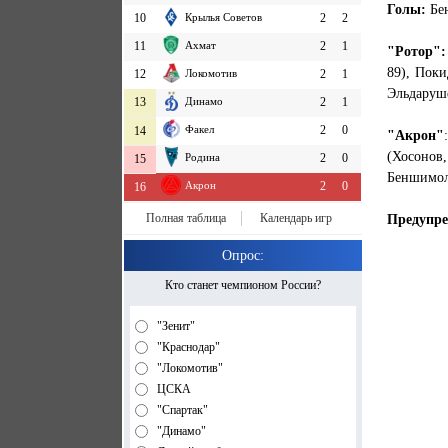
Голы:
Бе
10
Крылья Советов
2
2
11
Ахмат
2
1
"Ротор":
89), Поки
12
Локомотив
2
1
Эльдаруше
13
Динамо
2
1
Факел
2
0
14
"Акрон"
(Хосонов
Родина
2
0
15
Беншимол 
Акрон
2
0
16
Полная таблица
Календарь игр
Предупр
Опрос:
Кто станет чемпионом России?
"Зенит"
"Краснодар"
"Локомотив"
ЦСКА
"Спартак"
"Динамо"