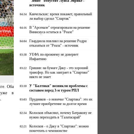
"Зенит" отпустит Луиса Энрике -
источник
Канчельскис: время покажет, правильный
04:34
ли выбор сделал "Спартак"
В "Арсенале" отреагировали на решение
04:16
Винисиуса остаться в "Реале"
Гвардиола повлиял на решение Родри
04:04
отказаться от "Реала" - источник
УЕФА по-прежнему не доверяет
03:38
Инфантино
Гришин: на бумаге Даку - это хороший
03:22
трансфер. Но как заиграет в "Спартаке"
никто не знает
У "Балтики" возникли проблемы с
ге. Оба
03:10
составом перед 3-м туром РПЛ
 уже в
.
Прудников - о новичке "Спартака": это их
03:03
лучшее приобретение за долгое время
Колосков объяснил, почему Батракову не
02:34
нужно переходить в "Галатасарай"
Колосков - о Даку в "Спартаке": можно
02:21
помечтать о чемпионстве