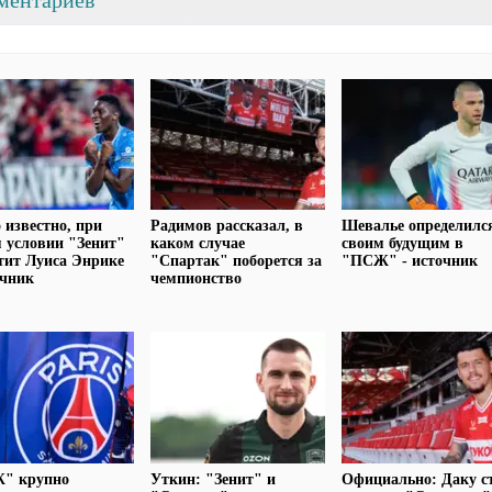
ментариев
 известно, при
Радимов рассказал, в
Шевалье определился
 условии "Зенит"
каком случае
своим будущим в
тит Луиса Энрике
"Спартак" поборется за
"ПСЖ" - источник
очник
чемпионство
" крупно
Уткин: "Зенит" и
Официально: Даку с