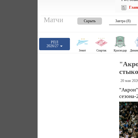
Глав
Матчи
Скрыть
Завтра (8)
РПЛ
2026/27
Зенит
Спартак
Краснодар
"Акро
стыко
20 мая 202
"Акрон"
сезона-2