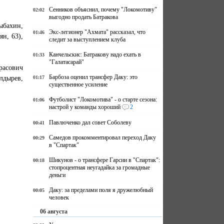
Сенников объяснил, почему "Локомотиву"
02:02
выгодно продать Батракова
ыбахин,
Экс-легионер "Ахмата" рассказал, что
01:46
н, 63),
следит за выступлением клуба
Канчельскис: Батракову надо ехать в
01:33
"Галатасарай"
расович
Барбоза оценил трансфер Даку: это
лдырев,
01:17
существенное усиление
Футболист "Локомотива" - о старте сезона:
01:06
настрой у команды хороший
2
Павлюченко дал совет Соболеву
00:41
Самедов прокомментировал переход Даку
00:29
в "Спартак"
Шикунов - о трансфере Гарсии в "Спартак":
00:18
стопроцентная неугадайка за громадные
деньги
Даку: за пределами поля я дружелюбный
00:05
человек
06 августа