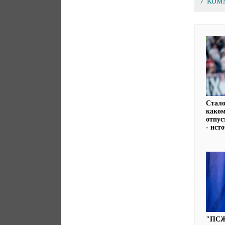
7 ком
Стало
каком
отпус
- ист
"ПСЖ