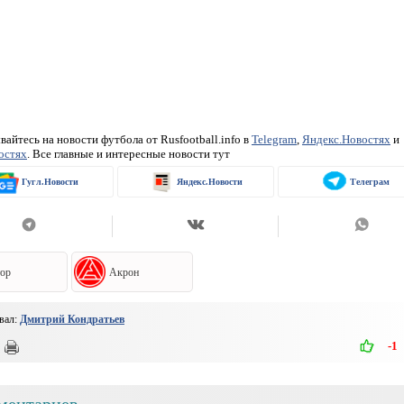
айтесь на новости футбола от Rusfootball.info в
Telegram
,
Яндекс.Новостях
и
остях
. Все главные и интересные новости тут
Гугл.Новости
Яндекс.Новости
Телеграм
ор
Акрон
вал:
Дмитрий Кондратьев
-1