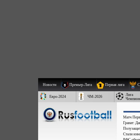
Новости
Премьер-Лига
Первая лига
С
Лига
Евро-2024
ЧМ-2026
Чемпион
Матч Перв
Гранат: Д
Полузащит
Стали изве
РФС объяв