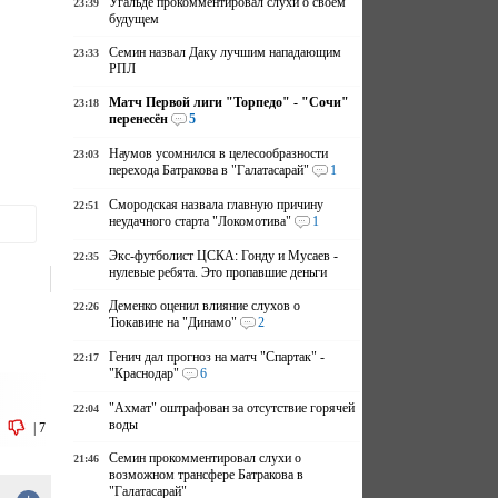
Угальде прокомментировал слухи о своем
23:39
будущем
Семин назвал Даку лучшим нападающим
23:33
РПЛ
Матч Первой лиги "Торпедо" - "Сочи"
23:18
перенесён
5
Наумов усомнился в целесообразности
23:03
перехода Батракова в "Галатасарай"
1
Смородская назвала главную причину
22:51
неудачного старта "Локомотива"
1
Экс-футболист ЦСКА: Гонду и Мусаев -
22:35
нулевые ребята. Это пропавшие деньги
Деменко оценил влияние слухов о
22:26
Тюкавине на "Динамо"
2
Генич дал прогноз на матч "Спартак" -
22:17
"Краснодар"
6
"Ахмат" оштрафован за отсутствие горячей
22:04
воды
|
7
Семин прокомментировал слухи о
21:46
возможном трансфере Батракова в
"Галатасарай"