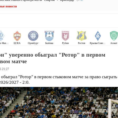
ные новости
Динамо Махачкала
ЦСКА
Оренбург
Балтика
Рубин
Ростов
Крылья Советов
Ахмат
н" уверенно обыграл "Ротор" в первом
вом матче
6 21:27
 обыграл "Ротор" в первом стыковом матче за право сыграть
026/2027 - 2:0.