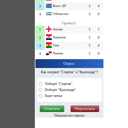
Конго ДР
3
4
3
Узбекистан
3
0
4
Группа L
1
Англия
3
7
Хорватия
3
6
2
Гана
3
4
3
Панама
3
0
4
Опрос:
Как сыграют "Спартак" и "Краснодар"?
Победит "Спартак"
Победит "Краснодар"
Будет ничья
Показать все опросы