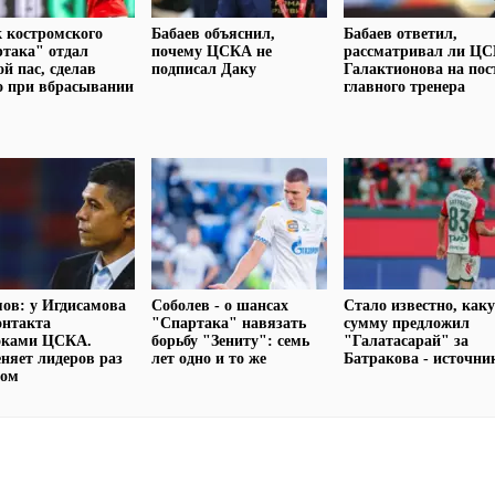
 костромского
Бабаев объяснил,
Бабаев ответил,
така" отдал
почему ЦСКА не
рассматривал ли Ц
ой пас, сделав
подписал Даку
Галактионова на пос
о при вбрасывании
главного тренера
ов: у Игдисамова
Соболев - о шансах
Стало известно, как
онтакта
"Спартака" навязать
сумму предложил
роками ЦСКА.
борьбу "Зениту": семь
"Галатасарай" за
няет лидеров раз
лет одно и то же
Батракова - источни
зом