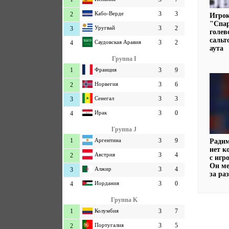
Кабо-Верде
3
3
2
Игрок
"Спар
Уругвай
3
2
3
голев
сальт
Саудовская Аравия
3
2
4
аута
Группа I
1
Франция
3
9
Норвегия
3
6
2
Сенегал
3
3
3
Ирак
3
0
4
Группа J
1
Аргентина
3
9
Радим
нет к
Австрия
3
4
2
с иг
Он ме
Алжир
3
4
3
за ра
Иордания
3
0
4
Группа K
1
Колумбия
3
7
Португалия
3
5
2