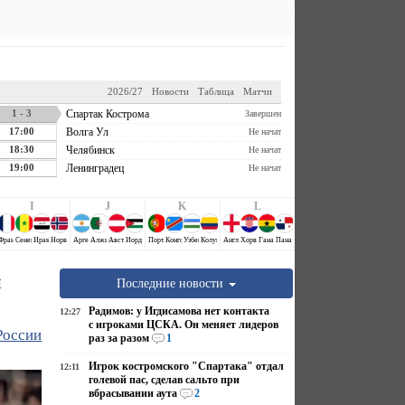
2026/27
Новости
Таблица
Матчи
1 - 3
Спартак Кострома
Завершен
17:00
Волга Ул
Не начат
18:30
Челябинск
Не начат
19:00
Ленинградец
Не начат
I
J
K
L
Аравия
й
Франция
Сенегал
Ирак
Норвегия
Аргентина
Алжир
Австрия
Иордания
Португалия
Конго ДР
Узбекистан
Колумбия
Англия
Хорватия
Гана
Панама
и
Последние новости
Радимов: у Игдисамова нет контакта
12:27
с игроками ЦСКА. Он меняет лидеров
России
раз за разом
1
Игрок костромского "Спартака" отдал
12:11
голевой пас, сделав сальто при
вбрасывании аута
2