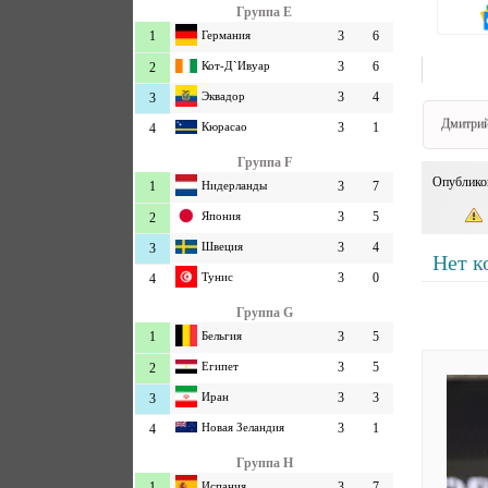
Группа E
1
Германия
3
6
Кот-Д`Ивуар
3
6
2
Эквадор
3
4
3
Дмитрий
Кюрасао
3
1
4
Группа F
Опублико
1
Нидерланды
3
7
Япония
3
5
2
Швеция
3
4
3
Нет к
Тунис
3
0
4
Группа G
1
Бельгия
3
5
Египет
3
5
2
Иран
3
3
3
Новая Зеландия
3
1
4
Группа H
1
Испания
3
7