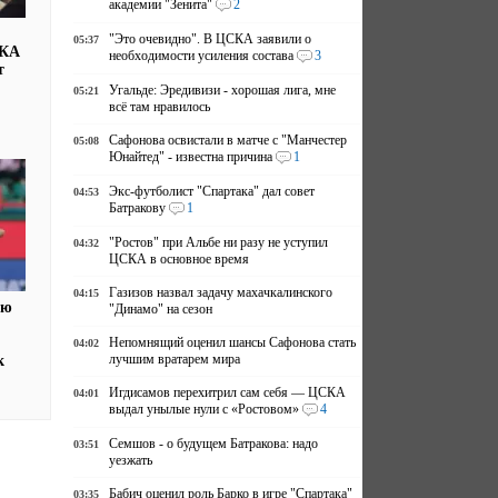
академии "Зенита"
2
"Это очевидно". В ЦСКА заявили о
05:37
СКА
необходимости усиления состава
3
т
Угальде: Эредивизи - хорошая лига, мне
05:21
всё там нравилось
Сафонова освистали в матче с "Манчестер
05:08
Юнайтед" - известна причина
1
Экс-футболист "Спартака" дал совет
04:53
Батракову
1
"Ростов" при Альбе ни разу не уступил
04:32
ЦСКА в основное время
Газизов назвал задачу махачкалинского
04:15
ую
"Динамо" на сезон
Непомнящий оценил шансы Сафонова стать
04:02
лучшим вратарем мира
к
Игдисамов перехитрил сам себя — ЦСКА
04:01
выдал унылые нули с «Ростовом»
4
Семшов - о будущем Батракова: надо
03:51
уезжать
Бабич оценил роль Барко в игре "Спартака"
03:35