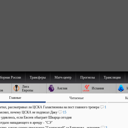
борная России
Трансферы
Матч-центр
Прогнозы
Трансляции
Лига
Англия
Испания
ов
Европы
Главные
Читаемые
К
ветил, рассматривал ли ЦСКА Галактионова на пост главного тренера
1
ъяснил, почему ЦСКА не подписал Даку
15
е удивлюсь, если Евсеев обыграет Шварца сегодня
отдало нападающего в аренду - "СЭ"
стно, какую сумму предложил "Галатасарай" за Батракова - источник
3