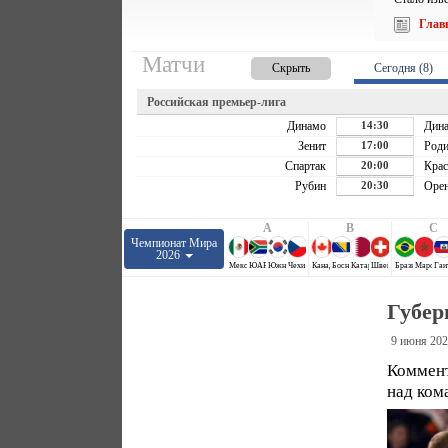
Глав
Матчи
Скрыть
Сегодня (8)
Российская премьер-лига
Динамо
14:30
Дин
Зенит
17:00
Роди
Спартак
20:00
Крас
Рубин
20:30
Орен
A
B
C
Чемпионат Мира
2026
Мексика
ЮАР
Южная Корея
Чехия
Канада
Босния и Герцеговина
Катар
Швейцария
Бразилия
Марокко
Гаи
Губер
9 июня 202
Коммен
над ком