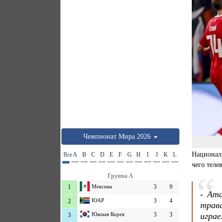
Чемпионат Мира 2026
Националь
Все
A
B
C
D
E
F
G
H
I
J
K
L
чего теле
Группа A
1
Мексика
3
9
- Ата
ЮАР
3
4
2
трав
игра
Южная Корея
3
3
3