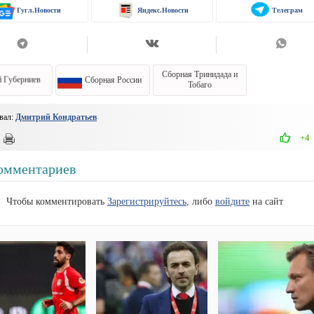
Гугл.Новости
Яндекс.Новости
Телеграм
Сборная Тринидада и
 Губерниев
Сборная России
Тобаго
вал:
Дмитрий Кондратьев
+4
омментариев
Чтобы комментировать
Зарегистрируйтесь
, либо
войдите
на сайт