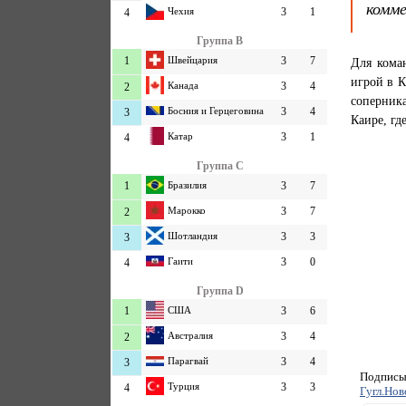
комм
Чехия
3
1
4
Группа B
1
Швейцария
3
7
Для кома
игрой в К
Канада
3
4
2
соперник
Босния и Герцеговина
3
4
3
Каире, гд
Катар
3
1
4
Группа C
1
Бразилия
3
7
Марокко
3
7
2
Шотландия
3
3
3
Гаити
3
0
4
Группа D
1
США
3
6
Австралия
3
4
2
Парагвай
3
4
3
Подписыв
Турция
3
3
4
Гугл.Нов