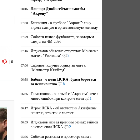
Лончар: Дзюба сейчас помог бы
08:16
"Акрону"
Благоевич - о футболе "Акрона": хочу
07:38
видеть смелую и организованную команду
Соболев назвал футболиста, за которым
07:29
следил на ЧМ-2026
Игдисамов объяснил отсутствие Мойзеса в
07:16
матче с "Ростовом"
2
|
6
Сафонов получил оценку за матч с
07:06
"Манчестер Юнайтед"
Бабаев - о цели ЦСКА: будем бороться
06:58
за чемпионство
8
Галактионов - о ничьей с "Акроном": очень
06:36
много ошибок при контроле мяча
1
Игрок ЦСКА - об отсутствии Акинфеева:
06:17
понятно, что его не хватает
Игдисамов назвал причины разных таймов
06:09
в исполнении ЦСКА
2
Соболев рассказал о просмотре сына в
05:56