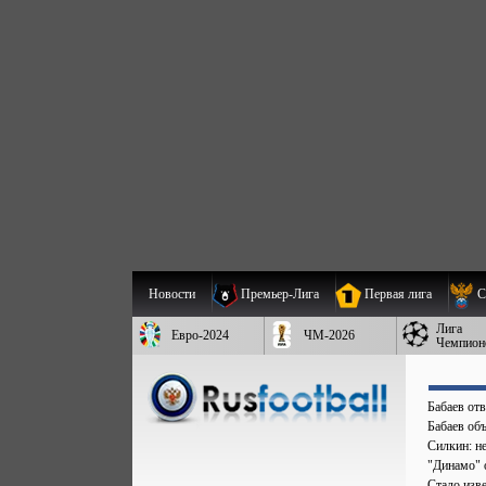
Новости
Премьер-Лига
Первая лига
С
Лига
Евро-2024
ЧМ-2026
Чемпион
Бабаев от
Бабаев об
Силкин: н
"Динамо" 
Стало изве