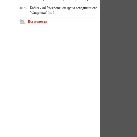
Бабич - об Умярове: он душа сегодняшнего
03:16
"Спартака"
1
Все новости