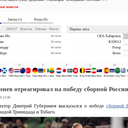
ные новости
Завтра (1)
Вчера (8)
2026/27
Новости
Таблица
Матчи
Первая лига
амо Мх
СКА-Хабаровск
Не начат
на
КАМАЗ
Не начат
нодар
Ротор
Не начат
бург
Велес
Не начат
D
E
F
G
H
ти
Шотландия
США
Парагвай
Австралия
Турция
Германия
Кюрасао
Кот-Д`Ивуар
Эквадор
Нидерланды
Япония
Швеция
Тунис
Бельгия
Египет
Иран
Новая Зеландия
Испания
Кабо-Верде
Саудовская 
Уругва
ниев отреагировал на победу сборной Росси
6 23:40
татор Дмитрий Губерниев высказался о победе
сборной 
андой Тринидада и Тобаго.