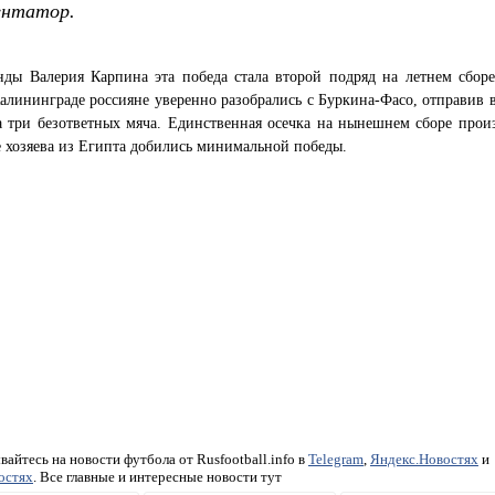
ентатор.
нды Валерия Карпина эта победа стала второй подряд на летнем сборе
алининграде россияне уверенно разобрались с Буркина-Фасо, отправив в
а три безответных мяча. Единственная осечка на нынешнем сборе прои
е хозяева из Египта добились минимальной победы.
айтесь на новости футбола от Rusfootball.info в
Telegram
,
Яндекс.Новостях
и
остях
. Все главные и интересные новости тут