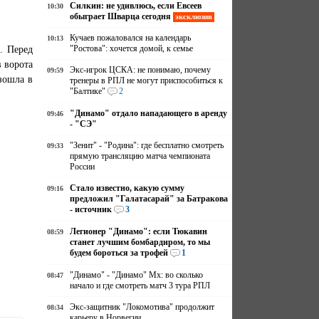
Силкин: не удивлюсь, если Евсеев
10:30
обыграет Шварца сегодня
эксклюзив
Кучаев пожаловался на календарь
10:13
. Перед
"Ростова": хочется домой, к семье
 ворота
Экс-игрок ЦСКА: не понимаю, почему
09:59
зошла в
тренеры в РПЛ не могут приспособиться к
"Балтике"
2
"Динамо" отдало нападающего в аренду
09:46
- "СЭ"
"Зенит" - "Родина": где бесплатно смотреть
09:33
прямую трансляцию матча чемпионата
России
Стало известно, какую сумму
09:16
предложил "Галатасарай" за Батракова
- источник
3
Легионер "Динамо": если Тюкавин
08:59
станет лучшим бомбардиром, то мы
будем бороться за трофей
1
"Динамо" - "Динамо" Мх: во сколько
08:47
начало и где смотреть матч 3 тура РПЛ
Экс-защитник "Локомотива" продолжит
08:34
карьеру в Норвегии