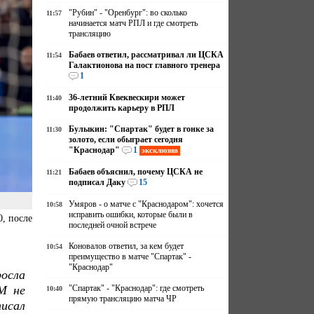
"Рубин" - "Оренбург": во сколько
11:57
начинается матч РПЛ и где смотреть
трансляцию
Бабаев ответил, рассматривал ли ЦСКА
11:54
Галактионова на пост главного тренера
1
36-летний Квеквескири может
11:40
продолжить карьеру в РПЛ
Булыкин: "Спартак" будет в гонке за
11:30
золото, если обыграет сегодня
"Краснодар"
1
эксклюзив
Бабаев объяснил, почему ЦСКА не
11:21
подписал Даку
15
Умяров - о матче с "Краснодаром": хочется
10:58
исправить ошибки, которые были в
, после
последней очной встрече
Коновалов ответил, за кем будет
10:54
преимущество в матче "Спартак" -
"Краснодар"
росла
М не
"Спартак" - "Краснодар": где смотреть
10:40
прямую трансляцию матча ЧР
исал