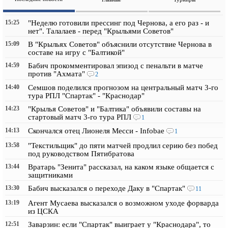
15:25
"Неделю готовили прессинг под Чернова, а его раз - и
нет". Талалаев - перед "Крыльями Советов"
15:09
В "Крыльях Советов" объяснили отсутствие Чернова в
составе на игру с "Балтикой"
14:59
Бабич прокомментировал эпизод с пенальти в матче
против "Ахмата"
2
14:40
Семшов поделился прогнозом на центральный матч 3-го
тура РПЛ "Спартак" - "Краснодар"
14:23
"Крылья Советов" и "Балтика" объявили составы на
стартовый матч 3-го тура РПЛ
1
14:13
Скончался отец Лионеля Месси - Infobae
1
13:58
"Текстильщик" до пяти матчей продлил серию без побед
под руководством Пятибратова
13:44
Вратарь "Зенита" рассказал, на каком языке общается с
защитниками
13:30
Бабич высказался о переходе Даку в "Спартак"
11
13:19
Агент Мусаева высказался о возможном уходе форварда
из ЦСКА
12:51
Заварзин: если "Спартак" выиграет у "Краснодара", то