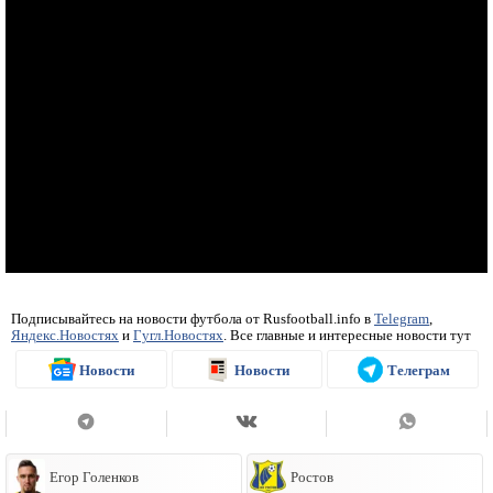
Подписывайтесь на новости футбола от Rusfootball.info в
Telegram
,
Яндекс.Новостях
и
Гугл.Новостях
. Все главные и интересные новости тут
Новости
Новости
Телеграм
Егор Голенков
Ростов