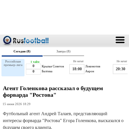
Сегодня (8)
Завтра (8)
Российская
Не начат
Не начат
1 тайм
премьер-лига
0
Крылья Советов
Локомотив
18:00
20:30
0
Балтика
Акрон
Агент Голенкова рассказал о будущем
форварда "Ростова"
15 июня 2026 18:29
Футбольный агент Андрей Талаев, представляющий
интересы форварда "Ростова" Егора Голенкова, высказался о
будущем своего клиента.