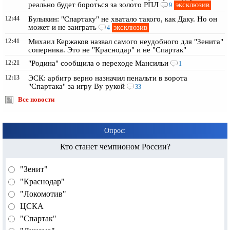
эксклюзив
реально будет бороться за золото РПЛ
9
12:44
Булыкин: "Спартаку" не хватало такого, как Даку. Но он
эксклюзив
может и не заиграть
4
12:41
Михаил Кержаков назвал самого неудобного для "Зенита"
соперника. Это не "Краснодар" и не "Спартак"
12:21
"Родина" сообщила о переходе Мансильи
1
12:13
ЭСК: арбитр верно назначил пенальти в ворота
"Спартака" за игру Ву рукой
33
Все новости
Опрос:
Кто станет чемпионом России?
"Зенит"
"Краснодар"
"Локомотив"
ЦСКА
"Спартак"