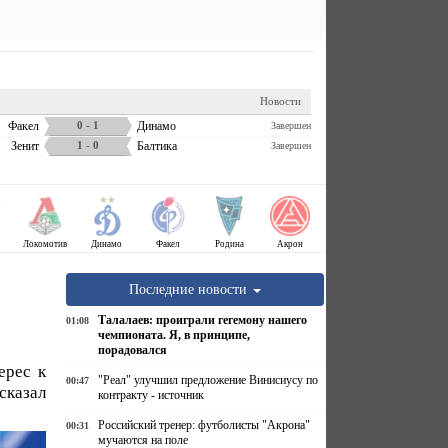
Новости
Факел
0 - 1
Динамо
Завершен
Зенит
1 - 0
Балтика
Завершен
Локомотив
Динамо
Факел
Родина
Акрон
Последние новости
Талалаев: проиграли гегемону нашего
01:08
чемпионата. Я, в принципе,
порадовался
ерес к
"Реал" улучшил предложение Винисиусу по
00:47
сказал
контракту - источник
Российский тренер: футболисты "Акрона"
00:31
мучаются на поле