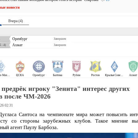
ные новости
Вчера (4)
1
Оренбург
Завершен
Ахмат
Завершен
 - 4)
Динамо Махачкала
ЦСКА
Оренбург
Балтика
Рубин
Ростов
Крылья Советов
Ахмат
 предрёк игроку "Зенита" интерес других
в после ЧМ-2026
26 02:31
угласа Сантоса на чемпионате мира может повысить инт
исту со стороны зарубежных клубов. Такое мнение вы
ный агент Паулу Барбоза.