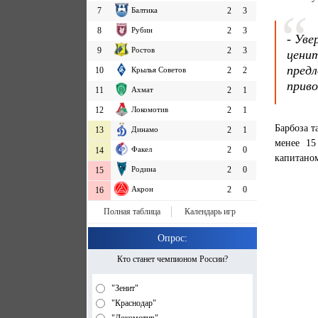
7
Балтика
2
3
8
Рубин
2
3
- Уве
9
Ростов
2
3
цени
пред
10
Крылья Советов
2
2
прив
11
Ахмат
2
1
12
Локомотив
2
1
Барбоза т
13
Динамо
2
1
менее 15
Факел
2
0
14
капитано
Родина
2
0
15
Акрон
2
0
16
Полная таблица
Календарь игр
Опрос:
Кто станет чемпионом России?
"Зенит"
"Краснодар"