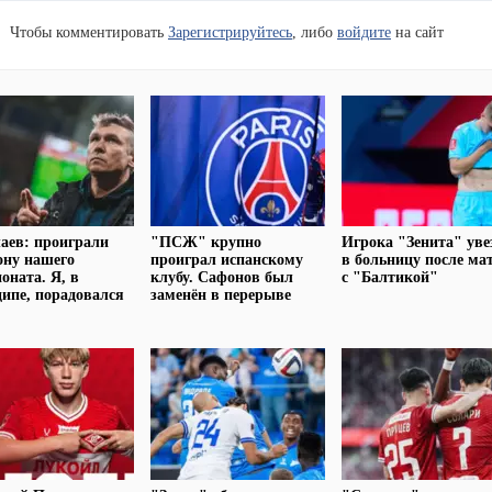
Чтобы комментировать
Зарегистрируйтесь
, либо
войдите
на сайт
аев: проиграли
"ПСЖ" крупно
Игрока "Зенита" уве
ону нашего
проиграл испанскому
в больницу после ма
оната. Я, в
клубу. Сафонов был
с "Балтикой"
ипе, порадовался
заменён в перерыве