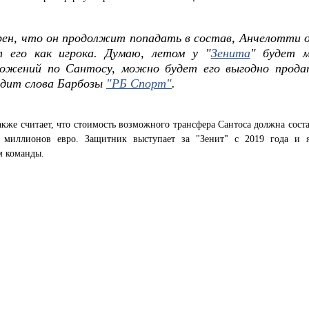
рен, что он продолжит попадать в состав, Анчелотти 
т его как игрока. Думаю, летом у "
Зенита
" будет м
ложений по Сантосу, можно будет его выгодно продат
одит слова Барбозы
"РБ Спорт"
.
акже считает, что стоимость возможного трансфера Сантоса должна сост
 миллионов евро. Защитник выступает за "Зенит" с 2019 года и я
м команды.