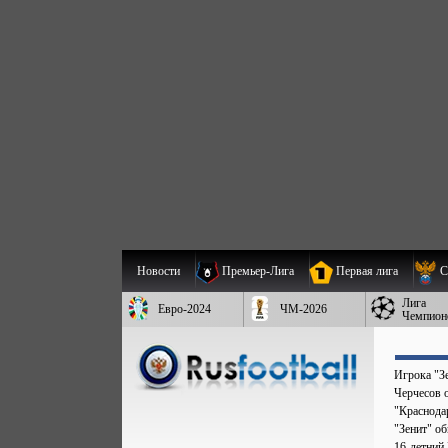
Новости
Премьер-Лига
Первая лига
С
Лига
Евро-2024
ЧМ-2026
Чемпион
Игрока "Зе
Черчесов 
"Краснода
"Зенит" о
16-летний