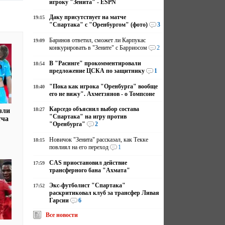
игроку "Зенита" - ESPN
Даку присутствует на матче
19:15
"Спартака" с "Оренбургом" (фото)
3
Баринов ответил, сможет ли Карпукас
19:09
конкурировать в "Зените" с Барриосом
2
В "Расинге" прокомментировали
18:54
предложение ЦСКА по защитнику
1
"Пока как игрока "Оренбурга" вообще
18:40
его не вижу". Ахметзянов - о Томпсоне
Карседо объяснил выбор состава
18:27
зли
"Спартака" на игру против
тча
"Оренбурга"
2
Новичок "Зенита" рассказал, как Текке
18:15
повлиял на его переход
1
CAS приостановил действие
17:59
трансферного бана "Ахмата"
Экс-футболист "Спартака"
17:52
раскритиковал клуб за трансфер Ливая
Гарсии
6
Все новости