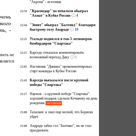
"Акрона" - источник
"Краснодар" по пенальти обыграл
22:59
"Ахмат" в Кубке России
4
очень
ного
"Зенит" обыграл "Балтику" благодаря
22:44
ь, -
быстрому голу Андраде
10
Угальде поднялся в топ-5 легионеров-
22:25
бомбардиров "Спартака"
Карседо отказался комментировать
22:15
авить не
возможный переход Даку
1
вляется
Наставник "Динамо" прокомментировал
22:05
старт команды в Кубке России
Карседо высказался после крупной
21:41
победы "Спартака"
Наумов - о крупной победе "Спартака":
21:27
хороший подарок сделали Кечинову на день
рождения
эксклюзив
Талалаев: я знал еще весной, что Бориско
21:08
уйдет
Андраде забил гол "Балтике", но не стал
21:00
праздновать