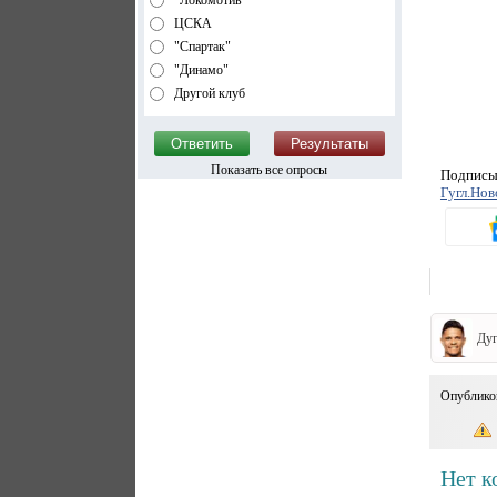
"Локомотив"
ЦСКА
"Спартак"
"Динамо"
Другой клуб
Показать все опросы
Подписыв
Гугл.Нов
Дуг
Опублико
Нет к