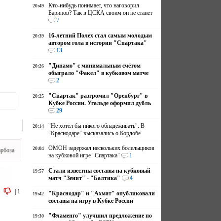
Кто-нибудь понимает, что наговорил
20:49
Баринов? Так в ЦСКА своим он не станет
7
16-летний Полех стал самым молодым
20:39
автором гола в истории "Спартака"
13
"Динамо" с минимальным счётом
20:26
обыграло "Факел" в кубковом матче
2
"Спартак" разгромил "Оренбург" в
20:25
Кубке России. Угальде оформил дубль
29
"Не хотел бы никого обнадеживать". В
20:14
"Краснодаре" высказались о Кордобе
ОМОН задержал нескольких болельщиков
20:04
арбоза
на кубковой игре "Спартака"
1
Стали известны составы на кубковый
19:57
матч "Зенит" - "Балтика"
4
|
1
"Краснодар" и "Ахмат" опубликовали
19:42
составы на игру в Кубке России
"Фламенго" улучшил предложение по
19:30