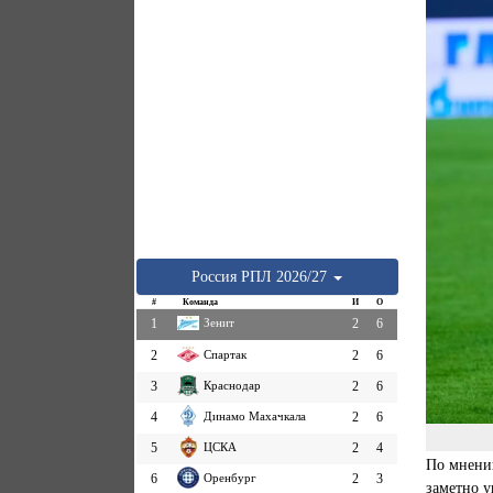
Россия
РПЛ
2026/27
#
Команда
И
О
1
Зенит
2
6
2
Спартак
2
6
3
Краснодар
2
6
4
Динамо Махачкала
2
6
5
ЦСКА
2
4
По мнению
6
Оренбург
2
3
заметно у