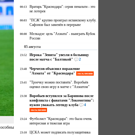
Вратарь "Краснодара": серия пенальти - это
00:13
не лотерея
"ПСЖ" крупно проиграл испанскому клубу.
00:03
Сафонов был заменён в перерыве
Мелкадзе: цель "Ахмата" - выиграть Кубок
00:00
России
05 августа
Игрока "Зенита" увезли в больницу
23:52
после матча с "Балтикой"
2
Черчесов объяснил поражение
23:48
"Ахмата" от "Краснодара"
эксклюзив
"Троечку можно поставить". Воробьёв
23:41
оценил свою игру в матче с "Ахматом"
Воробьев вступился за Баринова после
23:30
конфликта с фанатами "Локомотива":
нужно уважать легенду клуба
4
эксклюзив
Футболист "Краснодара": это была очень
23:24
интересная и тяжелая игра
пособны
ЦСКА может подписать полузащитника
23:10