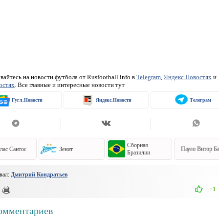
айтесь на новости футбола от Rusfootball.info в
Telegram
,
Яндекс.Новостях
и
остях
. Все главные и интересные новости тут
Гугл.Новости
Яндекс.Новости
Телеграм
Сборная
лас Сантос
Зенит
Пауло Витор Б
Бразилии
вал:
Дмитрий Кондратьев
+1
омментариев