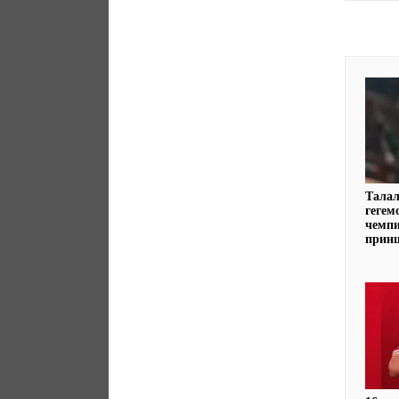
Талал
гегем
чемпи
принц