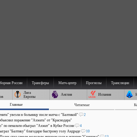
борная России
Трансферы
Матч-центр
Прогнозы
Трансляции
Лига
Англия
Испания
ов
Европы
Главные
Читаемые
К
нита" увезли в больницу после матча с "Балтикой"
2
объяснил поражение "Ахмата" от "Краснодара"
р" по пенальти обыграл "Ахмат" в Кубке России
4
быграл "Балтику" благодаря быстрому голу Андраде
10
 Полех стал самым молодым автором гола в истории "Спартака"
13