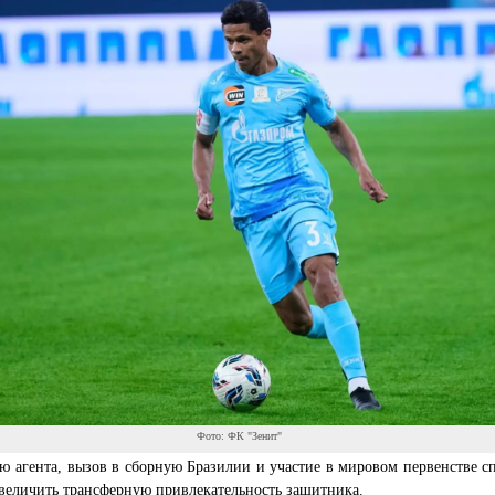
Фото: ФК "Зенит"
 агента, вызов в сборную Бразилии и участие в мировом первенстве с
величить трансферную привлекательность защитника.