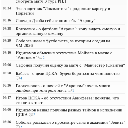
смотреть матч 3 тура РПЛ
08:34
Экс-защитник "Локомотива" продолжит карьеру в
Норвегии
08:16
Лончар: Дзюба сейчас помог бы "Акрону"
07:38
Благоевич - о футболе "Акрона": хочу видеть смелую и
организованную команду
07:29
Соболев назвал футболиста, за которым следил на
ЧМ-2026
07:16
Игдисамов объяснил отсутствие Мойзеса в матче с
"Ростовом"
2
07:06
Сафонов получил оценку за матч с "Манчестер Юнайтед"
06:58
Бабаев - о цели ЦСКА: будем бороться за чемпионство
4
06:36
Галактионов - о ничьей с "Акроном": очень много
ошибок при контроле мяча
1
06:17
Игрок ЦСКА - об отсутствии Акинфеева: понятно, что
его не хватает
06:09
Игдисамов назвал причины разных таймов в исполнении
ЦСКА
2
05:56
Соболев рассказал о просмотре сына в академии "Зенита"
2