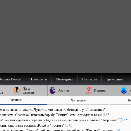
борная России
Трансферы
Матч-центр
Прогнозы
Трансляции
Лига
Англия
Испания
ов
Европы
Главные
Читаемые
К
т ни мысли, ни азарта. Чувство, что какая-то безнадёга у "Локомотива"
о шансах "Спартака" навязать борьбу "Зениту": семь лет одно и то же
7
в" не смог одержать первую победу в сезоне, сыграв дома вничью с "Акроном"
22
естны стартовые составы ЦСКА и "Ростова"
1
 одержала первую "сухую" победу в этом сезоне, обыграв "Крылья" в гостях
6