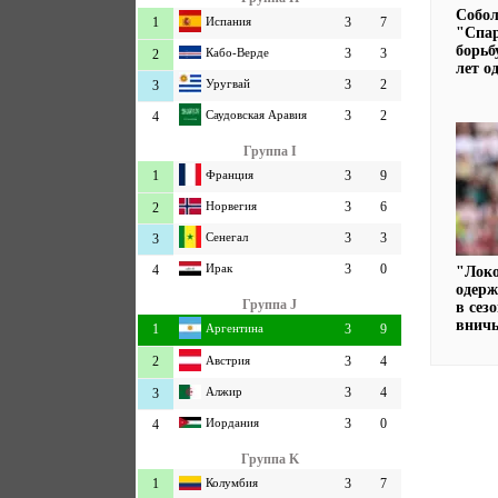
Собол
1
Испания
3
7
"Спар
борьб
Кабо-Верде
3
3
2
лет о
Уругвай
3
2
3
Саудовская Аравия
3
2
4
Группа I
1
Франция
3
9
Норвегия
3
6
2
Сенегал
3
3
3
Ирак
3
0
4
"Локо
одерж
Группа J
в сез
внич
1
Аргентина
3
9
2
Австрия
3
4
Алжир
3
4
3
Иордания
3
0
4
Группа K
1
Колумбия
3
7