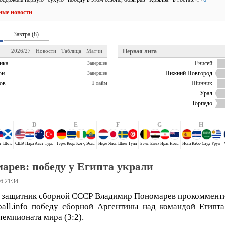
ные новости
Завтра (8)
2026/27
Новости
Таблица
Матчи
Первая лига
ика
Енисей
Завершен
он
Нижний Новгород
Завершен
ов
Шинник
1 тайм
Урал
Торпедо
D
E
F
G
H
ти
Шотландия
США
Парагвай
Австралия
Турция
Германия
Кюрасао
Кот-Д`Ивуар
Эквадор
Нидерланды
Япония
Швеция
Тунис
Бельгия
Египет
Иран
Новая Зеландия
Испания
Кабо-Верде
Саудовская 
Уругва
арев: победу у Египта украли
6 21:34
защитник сборной СССР Владимир Пономарев прокоммент
ball.info победу сборной Аргентины над командой Египта
чемпионата мира (3:2).