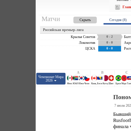
Глав
Матчи
Скрыть
Сегодня (8)
Российская премьер-лига
Крылья Советов
0 - 2
Балт
Локомотив
0 - 0
Акр
ЦСКА
0 - 0
Рост
A
B
C
Чемпионат Мира
2026
Мексика
ЮАР
Южная Корея
Чехия
Канада
Босния и Герцеговина
Катар
Швейцария
Бразилия
Марокко
Гаи
Поном
7 июля 202
Бывший 
Rusfoot
финала 