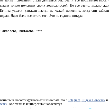
ом тайме прибавили, стали двигаться быстрее. и все нормализовалось. 
ывали только половину своих возможностей. Но все равно, можно сказа
 Египта украли: увидели наступ на чужой половине, когда они забили
идели. Надо было засчитать мяч. Это не годится никуда.
Яковлева, Rusfootball.info
айтесь на новости футбола от Rusfootball.info в
Telegram
,
Яндекс.Новостях
и
остях
. Все главные и интересные новости тут