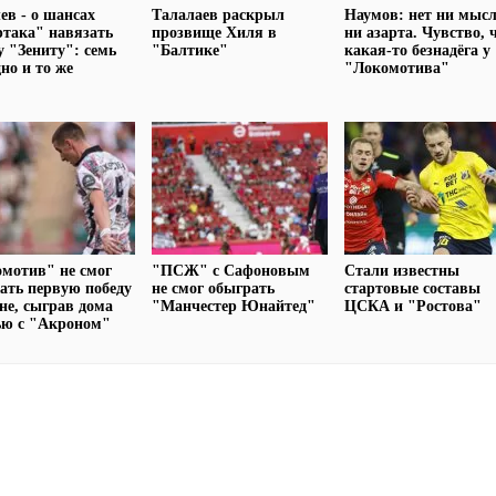
ев - о шансах
Талалаев раскрыл
Наумов: нет ни мысл
така" навязать
прозвище Хиля в
ни азарта. Чувство, 
у "Зениту": семь
"Балтике"
какая-то безнадёга у
дно и то же
"Локомотива"
мотив" не смог
"ПСЖ" с Сафоновым
Стали известны
ать первую победу
не смог обыграть
стартовые составы
оне, сыграв дома
"Манчестер Юнайтед"
ЦСКА и "Ростова"
ью с "Акроном"