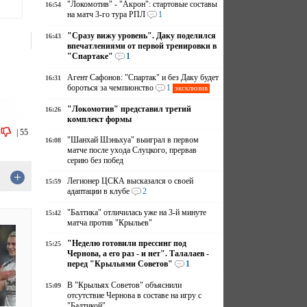
"Локомотив" - "Акрон": стартовые составы
16:54
на матч 3-го тура РПЛ
1
"Сразу вижу уровень". Даку поделился
16:43
впечатлениями от первой тренировки в
"Спартаке"
1
Агент Сафонов: "Спартак" и без Даку будет
16:31
бороться за чемпионство
1
эксклюзив
"Локомотив" представил третий
16:26
комплект формы
|
55
"Шанхай Шэньхуа" выиграл в первом
16:08
матче после ухода Слуцкого, прервав
серию без побед
+
Легионер ЦСКА высказался о своей
15:59
адаптации в клубе
2
"Балтика" отличилась уже на 3-й минуте
15:42
матча против "Крыльев"
"Неделю готовили прессинг под
15:25
Чернова, а его раз - и нет". Талалаев -
перед "Крыльями Советов"
1
В "Крыльях Советов" объяснили
15:09
отсутствие Чернова в составе на игру с
"Балтикой"