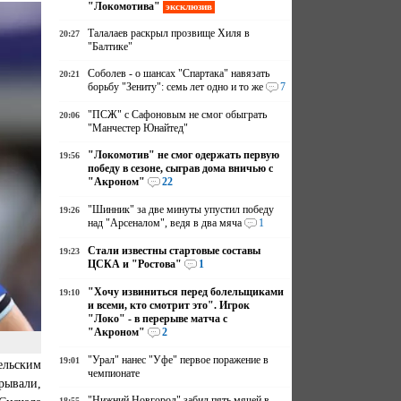
"Локомотива"
эксклюзив
Талалаев раскрыл прозвище Хиля в
20:27
"Балтике"
Соболев - о шансах "Спартака" навязать
20:21
борьбу "Зениту": семь лет одно и то же
7
"ПСЖ" с Сафоновым не смог обыграть
20:06
"Манчестер Юнайтед"
"Локомотив" не смог одержать первую
19:56
победу в сезоне, сыграв дома вничью с
"Акроном"
22
"Шинник" за две минуты упустил победу
19:26
над "Арсеналом", ведя в два мяча
1
Стали известны стартовые составы
19:23
ЦСКА и "Ростова"
1
"Хочу извиниться перед болельщиками
19:10
и всеми, кто смотрит это". Игрок
"Локо" - в перерыве матча с
"Акроном"
2
"Урал" нанес "Уфе" первое поражение в
19:01
ельским
чемпионате
рывали,
"Нижний Новгород" забил пять мячей в
18:55