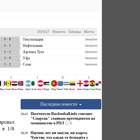
2026/27
Новости
Таблица
Матчи
0 - 0
Текстильщик
Завершен
5 - 1
Нефтехимик
Завершен
2 - 2
Арсенал Тула
Завершен
3 - 0
Уфа
Завершен
1 - 2
Сочи
Завершен
I
J
K
L
Аравия
й
Франция
Сенегал
Ирак
Норвегия
Аргентина
Алжир
Австрия
Иордания
Португалия
Конго ДР
Узбекистан
Колумбия
Англия
Хорватия
Гана
Панама
Последние новости
Посетители Rusfootball.info считают
20:43
"Спартак" главным претендентом на
ировал
чемпионство в РПЛ
1
 в 1/8
Наумов: нет ни мысли, ни азарта.
20:29
Чувство, что какая-то безнадёга у