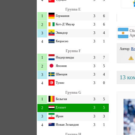
4
Группа E
1
Германия
3
6
Кот-Д`Ивуар
3
6
2
Сб
Эквадор
3
4
3
Ар
Кюрасао
3
1
4
Автор:
Вл
Группа F
1
Нидерланды
3
7
Япония
3
5
2
Швеция
3
4
3
13 ко
Тунис
3
0
4
Группа G
1
Бельгия
3
5
Египет
3
5
2
3
Иран
3
3
Новая Зеландия
3
1
4
Группа H