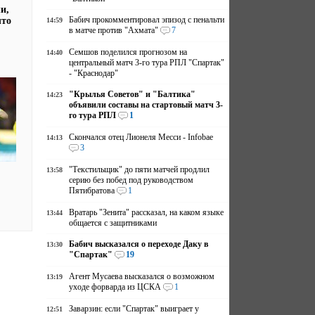
и,
Бабич прокомментировал эпизод с пенальти
что
14:59
в матче против "Ахмата"
7
Семшов поделился прогнозом на
14:40
центральный матч 3-го тура РПЛ "Спартак"
- "Краснодар"
"Крылья Советов" и "Балтика"
14:23
объявили составы на стартовый матч 3-
го тура РПЛ
1
Скончался отец Лионеля Месси - Infobae
14:13
3
"Текстильщик" до пяти матчей продлил
13:58
серию без побед под руководством
Пятибратова
1
Вратарь "Зенита" рассказал, на каком языке
13:44
общается с защитниками
Бабич высказался о переходе Даку в
13:30
"Спартак"
19
Агент Мусаева высказался о возможном
13:19
уходе форварда из ЦСКА
1
Заварзин: если "Спартак" выиграет у
12:51