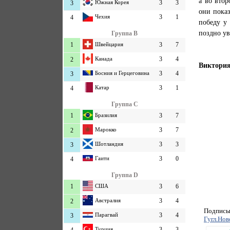
а во втор
Южная Корея
3
3
3
они показ
Чехия
3
1
4
победу у
поздно ув
Группа B
1
Швейцария
3
7
Канада
3
4
2
Виктория 
Босния и Герцеговина
3
4
3
Катар
3
1
4
Группа C
1
Бразилия
3
7
Марокко
3
7
2
Шотландия
3
3
3
Гаити
3
0
4
Группа D
1
США
3
6
Австралия
3
4
2
Подписыв
Парагвай
3
4
3
Гугл.Нов
Турция
3
3