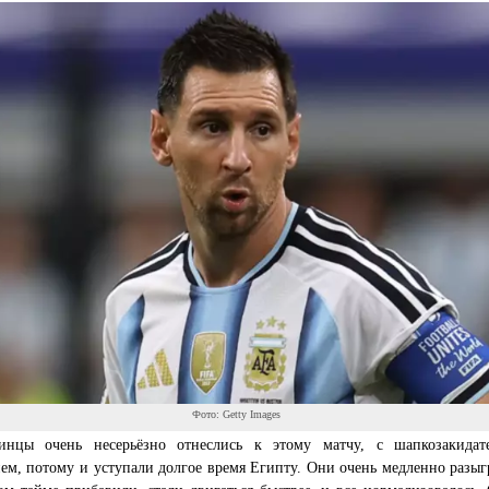
Фото: Getty Images
инцы очень несерьёзно отнеслись к этому матчу, с шапкозакидат
ем, потому и уступали долгое время Египту. Они очень медленно разыг