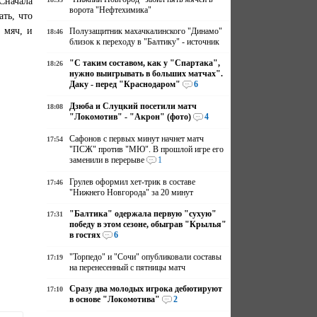
Сначала
ворота "Нефтехимика"
ть, что
 мяч, и
Полузащитник махачкалинского "Динамо"
18:46
близок к переходу в "Балтику" - источник
"С таким составом, как у "Спартака",
18:26
нужно выигрывать в больших матчах".
Даку - перед "Краснодаром"
6
Дзюба и Слуцкий посетили матч
18:08
"Локомотив" - "Акрон" (фото)
4
Сафонов с первых минут начнет матч
17:54
"ПСЖ" против "МЮ". В прошлой игре его
заменили в перерыве
1
Грулев оформил хет-трик в составе
17:46
"Нижнего Новгорода" за 20 минут
"Балтика" одержала первую "сухую"
17:31
победу в этом сезоне, обыграв "Крылья"
в гостях
6
"Торпедо" и "Сочи" опубликовали составы
17:19
на перенесенный с пятницы матч
Сразу два молодых игрока дебютируют
17:10
в основе "Локомотива"
2