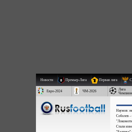
Новости
Премьер-Лига
Первая лига
С
Лига
Евро-2024
ЧМ-2026
Чемпион
Наумов: не
Соболев - 
"Локомоти
Стали изв
"Балтика"