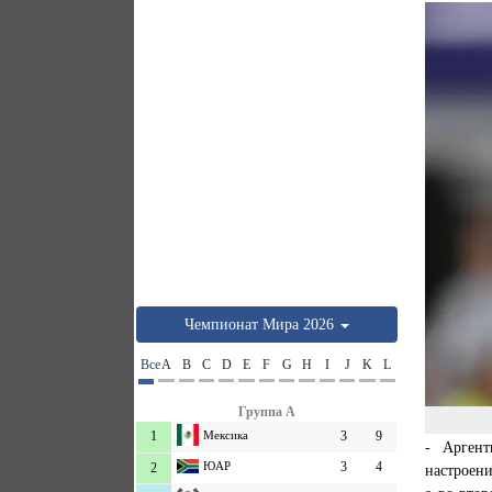
Чемпионат Мира 2026
Все
A
B
C
D
E
F
G
H
I
J
K
L
Группа A
1
Мексика
3
9
- Аргент
ЮАР
3
4
2
настроени