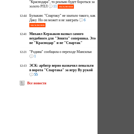
"Краснодара", то реально будет бороться за
золото РПЛ
11
эксклюзив
Булыкин: "Спартаку" не хватало такого, как
12:44
Даку. Но он может и не заиграть
6
эксклюзив
Михаил Кержаков назвал самого
12:41
неудобного для "Зенита" соперника. Это
не "Краснодар" и не "Спартак"
"Родина" сообщила о переходе Мансильи
12:21
1
ЭСК: арбитр верно назначил пенальти
12:13
в ворота "Спартака" за игру Ву рукой
55
Все новости