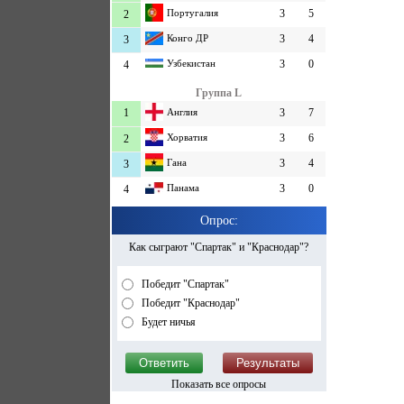
Португалия
3
5
2
Конго ДР
3
4
3
Узбекистан
3
0
4
Группа L
1
Англия
3
7
Хорватия
3
6
2
Гана
3
4
3
Панама
3
0
4
Опрос:
Как сыграют "Спартак" и "Краснодар"?
Победит "Спартак"
Победит "Краснодар"
Будет ничья
Показать все опросы