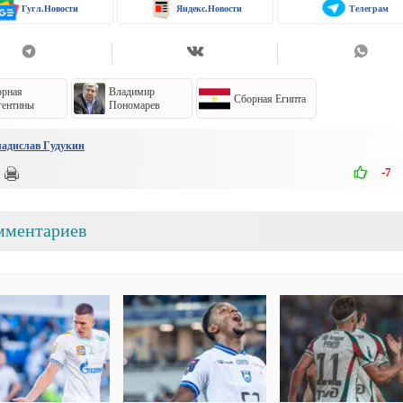
Гугл.Новости
Яндекс.Новости
Телеграм
орная
Владимир
Сборная Египта
гентины
Пономарев
адислав Гудукин
-7
мментариев