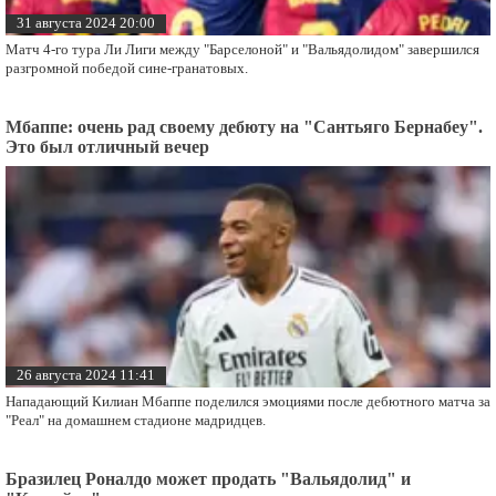
31 августа 2024 20:00
Матч 4-го тура Ли Лиги между "Барселоной" и "Вальядолидом" завершился
разгромной победой сине-гранатовых.
Мбаппе: очень рад своему дебюту на "Сантьяго Бернабеу".
Это был отличный вечер
26 августа 2024 11:41
Нападающий Килиан Мбаппе поделился эмоциями после дебютного матча за
"Реал" на домашнем стадионе мадридцев.
Бразилец Роналдо может продать "Вальядолид" и