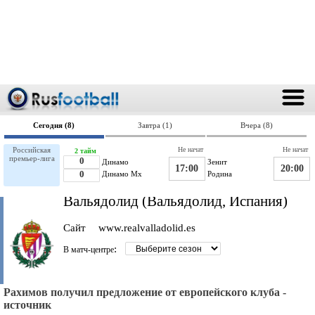
Сегодня (8)
Завтра (1)
Вчера (8)
Российская
Не начат
Не начат
2 тайм
премьер-лига
0
Динамо
Зенит
17:00
20:00
0
Динамо Мх
Родина
Вальядолид (Вальядолид, Испания)
Сайт
www.realvalladolid.es
:
В матч-центре
Рахимов получил предложение от европейского клуба -
источник