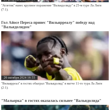
"Атлетик" нанес крупное поражение "Вальядолиду" в 25-м туре Ла Лиги
(7:1).
Гол Айосе Переса принес "Вильярреалу" победу над
"Вальядолидом"
26 октября 2024 16:55
"Вильярреал" в гостях обыграл "Вальядолид" в матче 11-го тура Ла Лиги
(2:1).
"Мальорка" в гостях оказалась сильнее "Вальядолида"