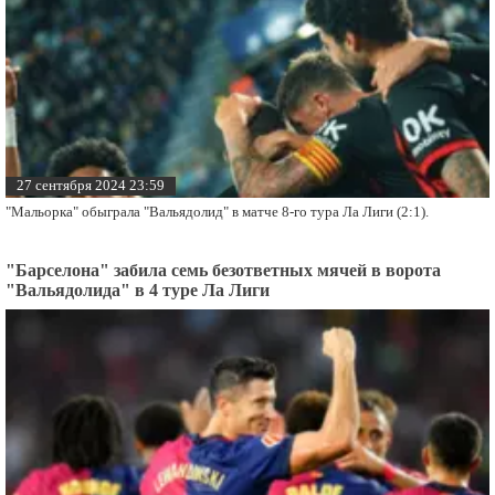
27 сентября 2024 23:59
"Мальорка" обыграла "Вальядолид" в матче 8-го тура Ла Лиги (2:1).
"Барселона" забила семь безответных мячей в ворота
"Вальядолида" в 4 туре Ла Лиги