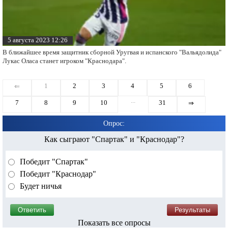
5 августа 2023 12:26
В ближайшее время защитник сборной Уругвая и испанского "Вальядолида"
Лукас Оласа станет игроком "Краснодара".
1
2
3
4
5
6
⇐
...
7
8
9
10
31
⇒
Опрос:
Как сыграют "Спартак" и "Краснодар"?
Победит "Спартак"
Победит "Краснодар"
Будет ничья
Показать все опросы