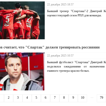
22 декабря 2025 18:57
Бывший тренер "Спартака"-2 Дмитрий К
оценил текущий сезон РПЛ для команды.
в считает, что "Спартак" должен тренировать россиянин
22 декабря 2025 10:57
Бывший футболист "Спартака" Дмитрий К
поделился ожиданиями от назначения
главного тренера красно-белых.
...
1
2
3
4
5
6
7
8
9
10
79