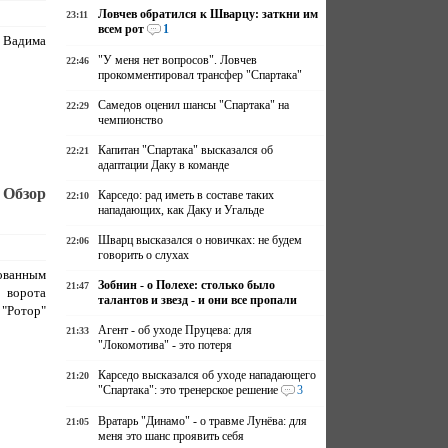
Ловчев обратился к Шварцу: заткни им
23:11
всем рот
1
 Вадима
"У меня нет вопросов". Ловчев
22:46
прокомментировал трансфер "Спартака"
Самедов оценил шансы "Спартака" на
22:29
чемпионство
Капитан "Спартака" высказался об
22:21
адаптации Даку в команде
 Обзор
Карседо: рад иметь в составе таких
22:10
нападающих, как Даку и Угальде
Шварц высказался о новичках: не будем
22:06
говорить о слухах
ованным
Зобнин - о Полехе: столько было
21:47
 ворота
талантов и звезд - и они все пропали
 "Ротор"
Агент - об уходе Пруцева: для
21:33
"Локомотива" - это потеря
Карседо высказался об уходе нападающего
21:20
"Спартака": это тренерское решение
3
Вратарь "Динамо" - о травме Лунёва: для
21:05
меня это шанс проявить себя