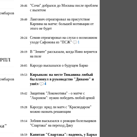
"Сочи" добрался до Москвы после проблем
20:46
с вылетом
мбаров
Лангович отреагировал на присутствие
20:40
Карпина на матче: большей мотивации от
этого не будет
Семин отреагировал на слухи о возможном
20:24
уходе Сафонова из "ПСЖ"
1
В "Зените" рассказали, когда Нино вернется
20:19
на поле
в РПЛ
Карседо высказался о будущем Барко
20:05
Кирьяков: на месте Тюкавина любый
19:53
мбаров
бы плюнул в руководство "Динамо" и
ушёл
4
Защитник "Локомотива" - о матче с
19:42
"Акроном": нужно победить любой ценой
Карседо: вряд ли матч с "Краснодаром"
19:28
можно назвать решающим
Зобнин высказался о реакции болельщиков
19:14
ка"
"Спартака" на переход Даку
Капитан "Спартака": надеюсь, у Барко
18:59