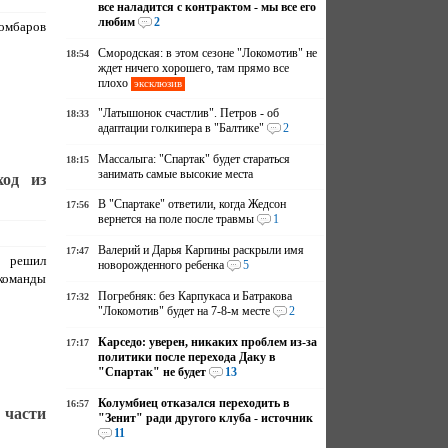
все наладится с контрактом - мы все его
любим
2
омбаров
Смородская: в этом сезоне "Локомотив" не
18:54
ждет ничего хорошего, там прямо все
плохо
эксклюзив
"Латышонок счастлив". Петров - об
18:33
адаптации голкипера в "Балтике"
2
Массалыга: "Спартак" будет стараться
18:15
занимать самые высокие места
ход из
В "Спартаке" ответили, когда Жедсон
17:56
вернется на поле после травмы
1
Валерий и Дарья Карпины раскрыли имя
17:47
у решил
новорожденного ребенка
5
 команды
Погребняк: без Карпукаса и Батракова
17:32
"Локомотив" будет на 7-8-м месте
2
Карседо: уверен, никаких проблем из-за
17:17
политики после перехода Даку в
"Спартак" не будет
13
Колумбиец отказался переходить в
16:57
 части
"Зенит" ради другого клуба - источник
11