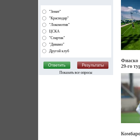
"Зенит"
"Краснодар"
"Локомотив"
ЦСКА
"Спартак"
"Динамо"
Другой клуб
Фиаско 
29-го т
Показать все опросы
Комбаро