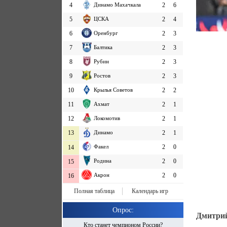
4
Динамо Махачкала
2
6
5
ЦСКА
2
4
6
Оренбург
2
3
7
Балтика
2
3
8
Рубин
2
3
9
Ростов
2
3
10
Крылья Советов
2
2
11
Ахмат
2
1
12
Локомотив
2
1
13
Динамо
2
1
Факел
2
0
14
Родина
2
0
15
Акрон
2
0
16
Полная таблица
Календарь игр
Опрос:
Дмитрий
Кто станет чемпионом России?