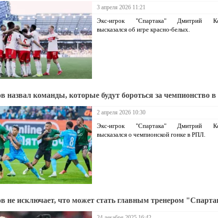
3 апреля 2026 11:21
Экс-игрок "Спартака" Дмитрий Ко
высказался об игре красно-белых.
в назвал команды, которые будут бороться за чемпионство 
2 апреля 2026 10:30
Экс-игрок "Спартака" Дмитрий Ко
высказался о чемпионской гонке в РПЛ.
в не исключает, что может стать главным тренером "Спарта
24 декабря 2025 16:42