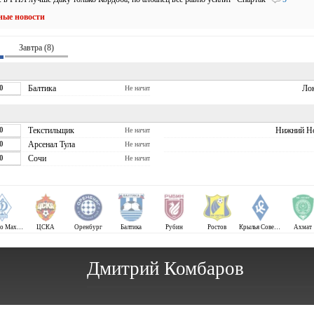
ные новости
Завтра (8)
0
Балтика
Ло
Не начат
0
Текстильщик
Нижний Н
Не начат
0
Арсенал Тула
Не начат
0
Сочи
Не начат
Динамо Махачкала
ЦСКА
Оренбург
Балтика
Рубин
Ростов
Крылья Советов
Ахмат
Дмитрий Комбаров