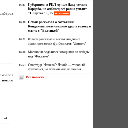
Губерниев: в РПЛ лучше Даку только
16:43
Кордоба, но албанец всё равно усилит
омбаров
"Спартак"
5
эксклюзив
Семак рассказал о состоянии
16:36
Кондакова, получившего удар в голову в
матче с "Балтикой"
Шварц рассказал о состоянии двоих
16:21
травмированных футболистов "Динамо"
Маринкин поделился эмоциями от победы
16:06
над "Факелом"
Спортдир "Факела": Дзюба — топовый
15:53
футболист, но пока он мне не звонил
омбаров
Все новости
 нового
⇒