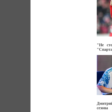
"Не ст
"Спарта
Дмитрий
сезона