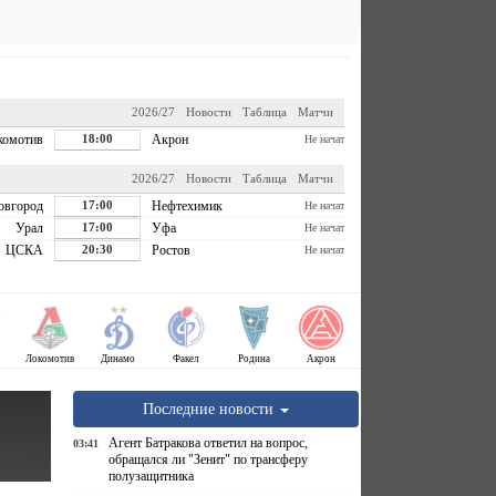
2026/27
Новости
Таблица
Матчи
комотив
18:00
Акрон
Не начат
2026/27
Новости
Таблица
Матчи
овгород
17:00
Нефтехимик
Не начат
Урал
17:00
Уфа
Не начат
ЦСКА
20:30
Ростов
Не начат
Локомотив
Динамо
Факел
Родина
Акрон
Последние новости
Агент Батракова ответил на вопрос,
03:41
обращался ли "Зенит" по трансферу
полузащитника