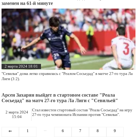
заменен на 61-й минуте
2 марта 2024 18:01
"Севилья" дома легко справилась с "Реалом Сосьедад" в матче 27-го тура Ла
Лиги (3:2).
Арсен Захарян выйдет в стартовом составе "Реала
Сосьедад" на матч 27-го тура Ла Лиги с "Севильей"
Стал известен стартовый состав "Реала Сосьедад" на игру
2 марта 2024
27-го тура чемпионата Испании против "Севильи".
15:04
...
1
6
7
8
9
⇐