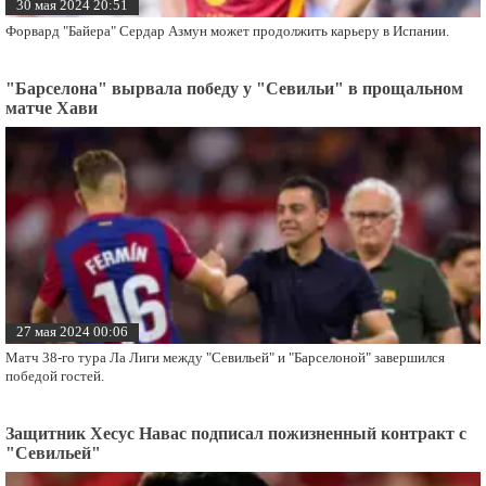
30 мая 2024 20:51
Форвард "Байера" Сердар Азмун может продолжить карьеру в Испании.
"Барселона" вырвала победу у "Севильи" в прощальном
матче Хави
27 мая 2024 00:06
Матч 38-го тура Ла Лиги между "Севильей" и "Барселоной" завершился
победой гостей.
Защитник Хесус Навас подписал пожизненный контракт с
"Севильей"