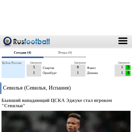
Сегодня (4)
Вчера (4)
Кубок России
Завершен
Завершен
Завершен
5
0
1
5
Спартак
Факел
1
1
1
4
Оренбург
Динамо
Севилья (Севилья, Испания)
Бывший нападающий ЦСКА Эджуке стал игроком
"Севильи"