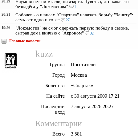
20:29
Наумов: нет ни мысли, ни азарта. Чувство, что какая-то
безнадёга у "Локомотива"
1
20:21
Соболев - о шансах "Спартака" навязать борьбу "Зениту":
семь лет одно и то же
27
19:56
"Локомотив" не смог одержать первую победу в сезоне,
сыграв дома вничью с "Акроном"
32
Главные новости
kuzz
Группа
Посетители
Город
Москва
Болеет за
«Спартак»
На сайте
с 30 августа 2009 17:21
Последний
7 августа 2026 20:27
вход
Комментарии
Всего
3 581