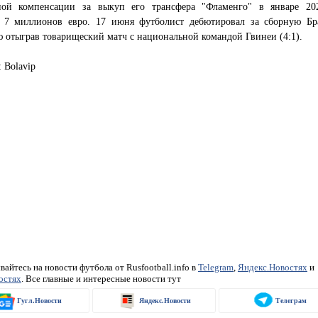
ной компенсации за выкуп его трансфера "Фламенго" в январе 20
а 7 миллионов евро. 17 июня футболист дебютировал за сборную Бр
 отыграв товарищеский матч с национальной командой Гвинеи (4:1).
 Bolavip
айтесь на новости футбола от Rusfootball.info в
Telegram
,
Яндекс.Новостях
и
остях
. Все главные и интересные новости тут
Гугл.Новости
Яндекс.Новости
Телеграм