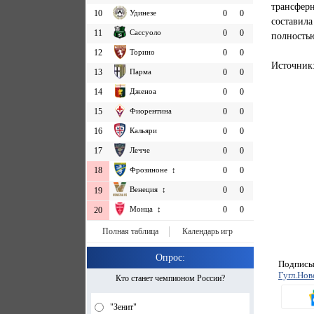
трансфер
10
Удинезе
0
0
составил
11
Сассуоло
0
0
полностью
12
Торино
0
0
Источник:
13
Парма
0
0
14
Дженоа
0
0
15
Фиорентина
0
0
16
Кальяри
0
0
17
Лечче
0
0
18
Фрозиноне ↕
0
0
Венеция ↕
0
0
19
Монца ↕
0
0
20
Полная таблица
Календарь игр
Опрос:
Подписыв
Гугл.Нов
Кто станет чемпионом России?
"Зенит"