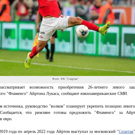
Фото: ФК "Спартак"
ассматривает возможность приобретения 26-летнего левого за
кого "Фламенго" Айртона Лукаса, сообщают южноамериканские СМИ.
 источника, руководство "волков" планирует укрепить позицию левого
Сообщается, что римляне готовы предложить "Фламенго" за Айр
в евро.
2019 года по апрель 2022 года Айртон выступал за московский "
Спартак