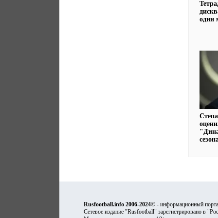
Тетра
диск
один 
Степ
оцени
"Дина
сезона
Rusfootball.info 2006-2024©
- информационный порта
Сетевое издание "Rusfootball" зарегистрировано в "Ро