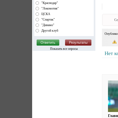
"Краснодар"
"Локомотив"
ЦСКА
"Спартак"
Се
"Динамо"
Другой клуб
Опублико
Показать все опросы
Нет к
Глав