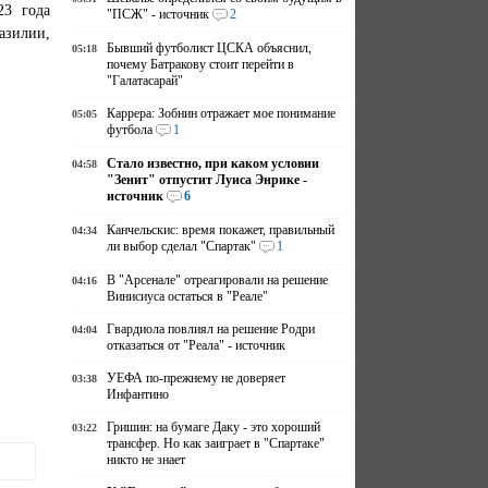
23 года
"ПСЖ" - источник
2
азилии,
Бывший футболист ЦСКА объяснил,
05:18
почему Батракову стоит перейти в
"Галатасарай"
Каррера: Зобнин отражает мое понимание
05:05
футбола
1
Стало известно, при каком условии
04:58
"Зенит" отпустит Луиса Энрике -
источник
6
Канчельскис: время покажет, правильный
04:34
ли выбор сделал "Спартак"
1
В "Арсенале" отреагировали на решение
04:16
Винисиуса остаться в "Реале"
Гвардиола повлиял на решение Родри
04:04
отказаться от "Реала" - источник
УЕФА по-прежнему не доверяет
03:38
Инфантино
Гришин: на бумаге Даку - это хороший
03:22
трансфер. Но как заиграет в "Спартаке"
никто не знает