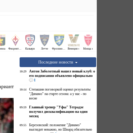
еноа
Фиорентина
Кальяри
Лечче
Фрозиноне ↕
Венеция ↕
Монца ↕
Последние новости
Антон Заболотный нашел новый клуб: о
10:29
его подписании объявлено официально
1
ариант
Степашин поговоркой оценил результаты
10:14
"Динамо" на старте сезона: а у нас - по
весне
Главный тренер "Уфы" Тетрадзе
09:59
получил дисквалификацию на один
месяц
Березовский: положение "Динамо"
09:55
выглядит неважно, но Шварц обязательно