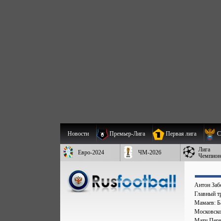
Новости
Премьер-Лига
Первая лига
С
Лига
Евро-2024
ЧМ-2026
Чемпион
Антон Заб
Главный т
Мамаев: Ба
Московско
Матч Перв