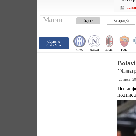
Глав
Матчи
Скрыть
Завтра (8)
Серия А
2026/27
Интер
Наполи
Милан
Рома
Bolav
"Спар
20 июня 20
По инфо
подписа