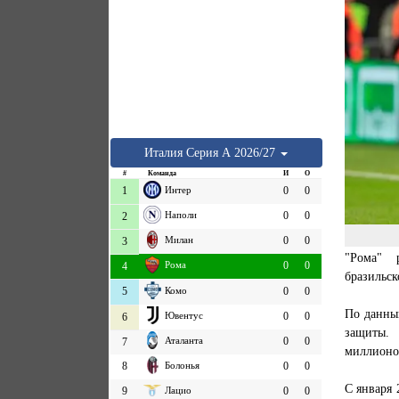
Италия
Серия А
2026/27
#
Команда
И
О
1
Интер
0
0
Наполи
0
0
2
Милан
0
0
3
"Рома" р
Рома
0
0
4
бразильс
5
Комо
0
0
По данным
Ювентус
0
0
6
защиты. 
Аталанта
0
0
7
миллионо
8
Болонья
0
0
С января 
9
Лацио
0
0