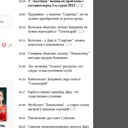
У "Балтики" возникли проблемы с
03:10
составом перед 3-м туром РПЛ
2
Прудников - о новичке "Спартака": это их
03:03
лучшее приобретение за долгое время
он
Колосков объяснил, почему Батракову не
02:34
нужно переходить в "Галатасарай"
1
Колосков - о Даку в "Спартаке": можно
02:21
помечтать о чемпионстве
2
|
2
Сенников объяснил, почему "Локомотиву"
02:02
выгодно продать Батракова
Экс-легионер "Ахмата" рассказал, что
01:46
следит за выступлением клуба
Канчельскис: Батракову надо ехать в
01:33
"Галатасарай"
Барбоза оценил трансфер Даку: это
01:17
существенное усиление
Футболист "Локомотива" - о старте сезона:
01:06
настрой у команды хороший
1
Павлюченко дал совет Соболеву
00:41
ень
Самедов прокомментировал переход Даку
00:29