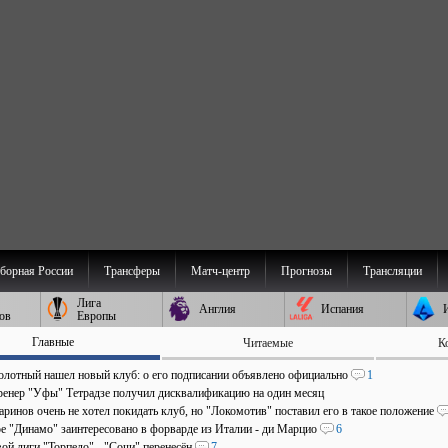
борная России
Трансферы
Матч-центр
Прогнозы
Трансляции
Лига
Англия
Испания
ов
Европы
Главные
Читаемые
К
олотный нашел новый клуб: о его подписании объявлено официально
1
ренер "Уфы" Тетрадзе получил дисквалификацию на один месяц
ринов очень не хотел покидать клуб, но "Локомотив" поставил его в такое положение
е "Динамо" заинтересовано в форварде из Италии - ди Марцио
6
ой лиги "Торпедо" - "Сочи" перенесён
7