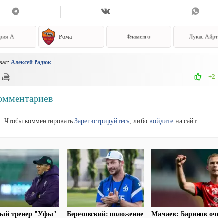
рия А
Рома
Фламенго
Лукас Айрт
вал:
Алексей Радюк
+2
омментариев
Чтобы комментировать
Зарегистрируйтесь
, либо
войдите
на сайт
ный тренер "Уфы"
Березовский: положение
Мамаев: Баринов оч