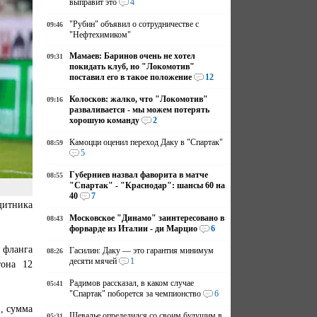
выправит это
4
"Рубин" объявил о сотрудничестве с
09:46
"Нефтехимиком"
Мамаев: Баринов очень не хотел
09:31
покидать клуб, но "Локомотив"
поставил его в такое положение
12
Колосков: жалко, что "Локомотив"
09:16
разваливается - мы можем потерять
хорошую команду
2
Камоцци оценил переход Даку в "Спартак"
08:59
5
Губерниев назвал фаворита в матче
08:55
"Спартак" - "Краснодар": шансы 60 на
40
7
щитника
Московское "Динамо" заинтересовано в
08:43
форварде из Италии - ди Марцио
6
 фланга
Гасилин: Даку — это гарантия минимум
08:26
десяти мячей
1
тона 12
Радимов рассказал, в каком случае
05:41
"Спартак" поборется за чемпионство
6
", сумма
Шевалье определился со своим будущим в
05:31