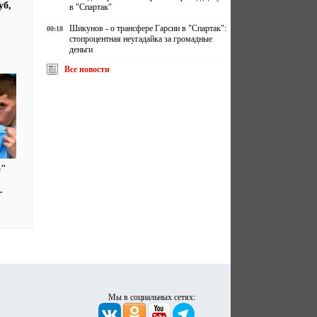
уб,
в "Спартак"
Шикунов - о трансфере Гарсии в "Спартак":
00:18
стопроцентная неугадайка за громадные
деньги
Все новости
о"
-
Мы в социальных сетях: