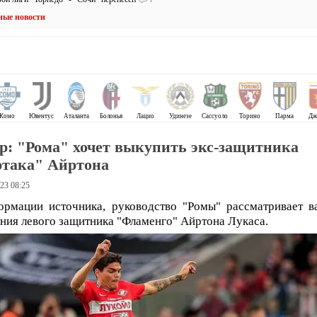
ные новости
Комо
Ювентус
Аталанта
Болонья
Лацио
Удинезе
Сассуоло
Торино
Парма
Дж
ip: "Рома" хочет выкупить экс-защитника
така" Айртона
23 08:25
рмации источника, руководство "Ромы" рассматривает в
ния левого защитника "Фламенго" Айртона Лукаса.