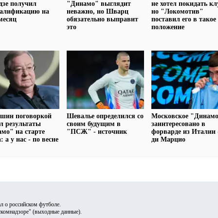
дзе получил
"Динамо" выглядит
не хотел покидать кл
валификацию на
неважно, но Шварц
но "Локомотив"
месяц
обязательно выправит
поставил его в такое
это
положение
ашин поговоркой
Шевалье определился со
Московское "Динам
л результаты
своим будущим в
заинтересовано в
мо" на старте
"ПСЖ" - источник
форварде из Италии 
: а у нас - по весне
ди Марцио
л о российском футболе.
скомнадзоре" (
выходные данные
).