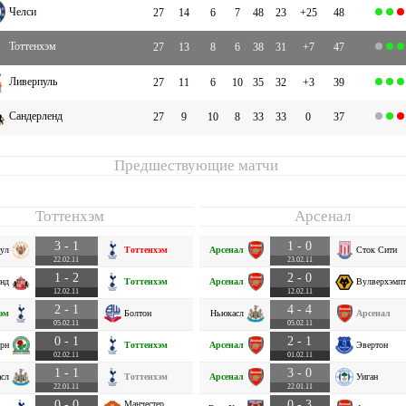
Челси
27
14
6
7
48
23
+25
48
Тоттенхэм
27
13
8
6
38
31
+7
47
Ливерпуль
27
11
6
10
35
32
+3
39
Сандерленд
27
9
10
8
33
33
0
37
Предшествующие матчи
Тоттенхэм
Арсенал
3 - 1
1 - 0
ул
Тоттенхэм
Арсенал
Сток Сити
22.02.11
23.02.11
1 - 2
2 - 0
енд
Тоттенхэм
Арсенал
Вулверхэмпт
12.02.11
12.02.11
2 - 1
4 - 4
эм
Болтон
Ньюкасл
Арсенал
05.02.11
05.02.11
0 - 1
2 - 1
ерн
Тоттенхэм
Арсенал
Эвертон
02.02.11
01.02.11
1 - 1
3 - 0
сл
Тоттенхэм
Арсенал
Уиган
22.01.11
22.01.11
0 - 0
0 - 3
Манчестер