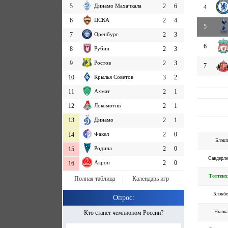
5
Динамо Махачкала
2
6
4
6
ЦСКА
2
4
5
7
Оренбург
2
3
6
8
Рубин
2
3
9
Ростов
2
3
7
10
Крылья Советов
3
2
11
Ахмат
2
1
12
Локомотив
2
1
13
Динамо
2
1
Факел
2
0
14
Блэкп
Родина
2
0
15
Сандерл
Акрон
2
0
16
Тоттенх
Полная таблица
Календарь игр
Блэкб
Опрос:
Ньюка
Кто станет чемпионом России?