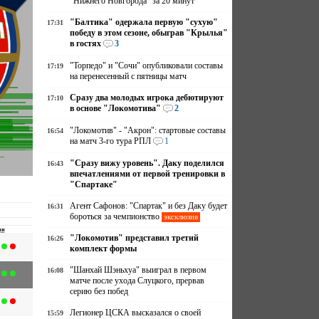
"Нижнего Новгорода" за 20 минут
"Балтика" одержала первую "сухую"
17:31
победу в этом сезоне, обыграв "Крылья"
в гостях
3
"Торпедо" и "Сочи" опубликовали составы
17:19
на перенесенный с пятницы матч
Сразу два молодых игрока дебютируют
17:10
в основе "Локомотива"
2
"Локомотив" - "Акрон": стартовые составы
16:54
на матч 3-го тура РПЛ
1
"Сразу вижу уровень". Даку поделился
16:43
впечатлениями от первой тренировки в
"Спартаке"
Агент Сафонов: "Спартак" и без Даку будет
16:31
бороться за чемпионство
эксклюзив
чи
"Локомотив" представил третий
16:26
комплект формы
"Шанхай Шэньхуа" выиграл в первом
16:08
матче после ухода Слуцкого, прервав
серию без побед
Легионер ЦСКА высказался о своей
15:59