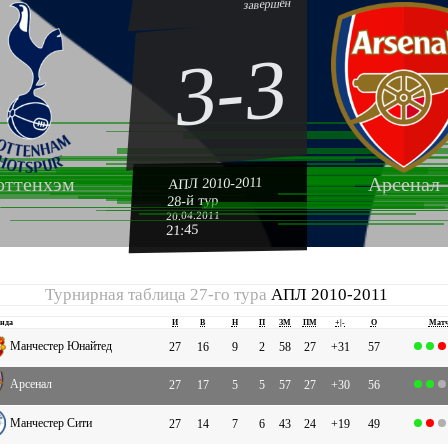
завершён
3-3
оттенхэм
Арсенал
АПЛ 2010-2011
28-й тур
20.04.2011
21:45
Турнирная таблица 27-го тура
АПЛ 2010-2011
нда
И
В
Н
П
ЗМ
ПМ
+|-
О
Мат
Манчестер Юнайтед
27
16
9
2
58
27
+31
57
Арсенал
27
17
5
5
57
27
+30
56
Манчестер Сити
27
14
7
6
43
24
+19
49