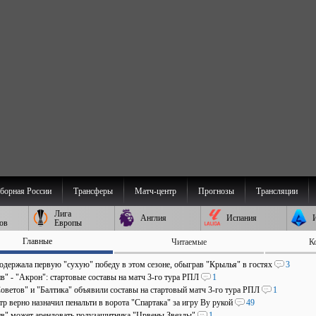
борная России
Трансферы
Матч-центр
Прогнозы
Трансляции
Лига
Англия
Испания
ов
Европы
Главные
Читаемые
К
 одержала первую "сухую" победу в этом сезоне, обыграв "Крылья" в гостях
3
в" - "Акрон": стартовые составы на матч 3-го тура РПЛ
1
оветов" и "Балтика" объявили составы на стартовый матч 3-го тура РПЛ
1
р верно назначил пенальти в ворота "Спартака" за игру Ву рукой
49
в" может арендовать полузащитника "Црвены Звезды"
1