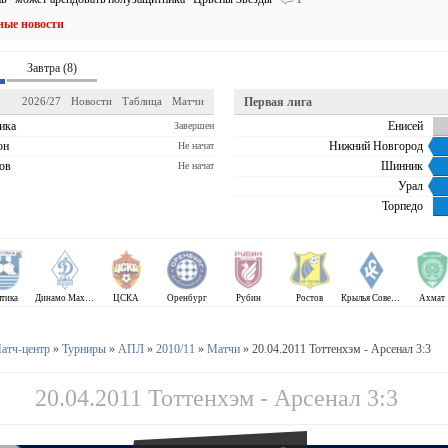
ные новости
Завтра (8)
2026/27
Новости
Таблица
Матчи
Первая лига
ика
Енисей
Завершен
он
Нижний Новгород
Не начат
ов
Шинник
Не начат
Урал
Торпедо
лтика
Динамо Махачкала
ЦСКА
Оренбург
Рубин
Ростов
Крылья Советов
Ахмат
атч-центр
»
Турниры
»
АПЛ
»
2010/11
»
Матчи
» 20.04.2011 Тоттенхэм - Арсенал 3:3
20.04.2011 Тоттенхэм - Арсенал 3:3