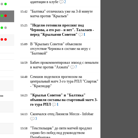
адаптации в клубе
2
"Балтика" отличилась уже на 3-й минуте
15:42
матча против "Крыльев"
"Неделю готовили прессинг под
15:25
Чернова, а его раз - и нет". Талалаев -
перед "Крыльями Советов"
1
В "Крыльях Советов" объяснили
15:09
отсутствие Чернова в составе на игру с
"Балтикой"
Бабич прокомментировал эпизод с пенальти
14:59
в матче против "Ахмата"
7
Семшов поделился прогнозом на
14:40
центральный матч 3-го тура РПЛ "Спартак"
- "Краснодар"
"Крылья Советов" и "Балтика"
14:23
он
объявили составы на стартовый матч 3-
го тура РПЛ
1
Скончался отец Лионеля Месси - Infobae
14:13
3
"Текстильщик" до пяти матчей продлил
13:58
серию без побед под руководством
Пятибратова