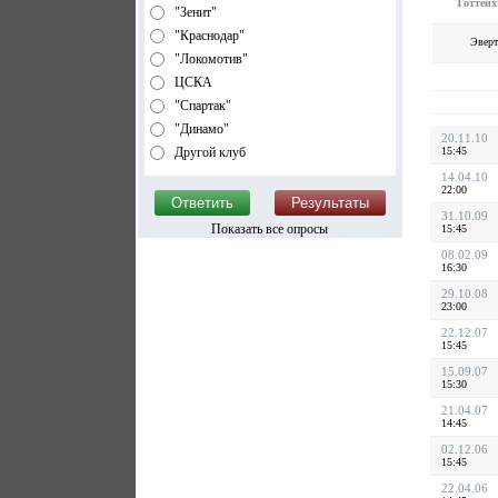
Тоттенх
"Зенит"
"Краснодар"
Эверт
"Локомотив"
ЦСКА
"Спартак"
"Динамо"
20.11.10
Другой клуб
15:45
14.04.10
22:00
31.10.09
Показать все опросы
15:45
08.02.09
16:30
29.10.08
23:00
22.12.07
15:45
15.09.07
15:30
21.04.07
14:45
02.12.06
15:45
22.04.06