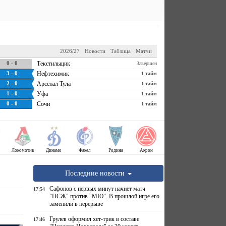
2026/27
Новости
Таблица
Матчи
0 - 0
Текстильщик
Завершен
3 - 0
Нефтехимик
1 тайм
2 - 0
Арсенал Тула
1 тайм
1 - 0
Уфа
1 тайм
0 - 0
Сочи
1 тайм
Локомотив
Динамо
Факел
Родина
Акрон
Последние новости
Сафонов с первых минут начнет матч
17:54
"ПСЖ" против "МЮ". В прошлой игре его
заменили в перерыве
Грулев оформил хет-трик в составе
17:46