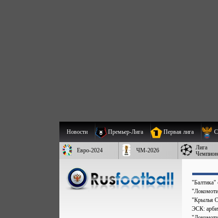
Новости
Премьер-Лига
Первая лига
С
Лига
Евро-2024
ЧМ-2026
Чемпион
"Балтика"
"Локомоти
"Крылья С
ЭСК: арбит
"Локомоти