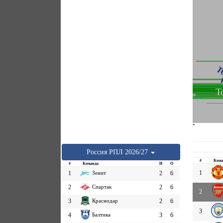
Т
''
Россия
РПЛ
2026/27
#
Кома
#
Команда
И
О
1
1
Зенит
2
6
2
Спартак
2
6
2
3
Краснодар
2
6
3
4
Балтика
3
6