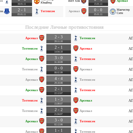
эм
Вест Хэм
Арсенал
Юнайтед
16.01.11
15.01.11
2 - 1
0 - 0
Манчестер
он
Тоттенхэм
Арсенал
Сити
05.01.11
05.01.11
Последние Личные противостояния
2 - 3
Арсенал
Тоттенхэм
АП
20.11.10
2 - 1
Тоттенхэм
Арсенал
АП
14.04.10
3 - 0
Арсенал
Тоттенхэм
АП
31.10.09
0 - 0
Тоттенхэм
Арсенал
АП
08.02.09
4 - 4
Арсенал
Тоттенхэм
АП
29.10.08
2 - 1
Арсенал
Тоттенхэм
АП
22.12.07
1 - 3
Тоттенхэм
Арсенал
АП
15.09.07
2 - 2
Тоттенхэм
Арсенал
АП
21.04.07
3 - 0
Арсенал
Тоттенхэм
АП
02.12.06
1 - 1
Арсенал
Тоттенхэм
АП