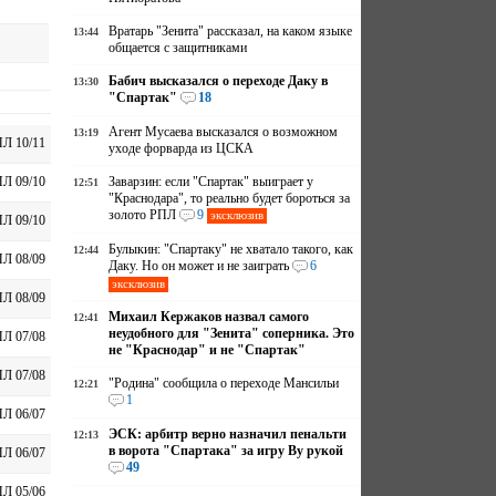
Вратарь "Зенита" рассказал, на каком языке
13:44
общается с защитниками
Бабич высказался о переходе Даку в
13:30
"Спартак"
18
Агент Мусаева высказался о возможном
13:19
Л 10/11
уходе форварда из ЦСКА
Заварзин: если "Спартак" выиграет у
Л 09/10
12:51
"Краснодара", то реально будет бороться за
золото РПЛ
9
эксклюзив
Л 09/10
Булыкин: "Спартаку" не хватало такого, как
12:44
Л 08/09
Даку. Но он может и не заиграть
6
эксклюзив
Л 08/09
Михаил Кержаков назвал самого
12:41
неудобного для "Зенита" соперника. Это
Л 07/08
не "Краснодар" и не "Спартак"
Л 07/08
"Родина" сообщила о переходе Мансильи
12:21
1
Л 06/07
ЭСК: арбитр верно назначил пенальти
12:13
в ворота "Спартака" за игру Ву рукой
Л 06/07
49
Л 05/06