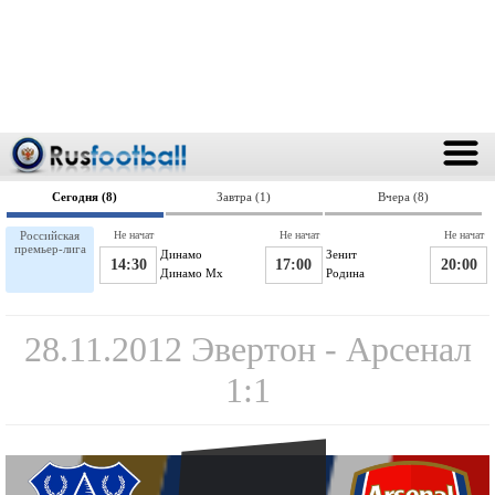
Сегодня (8)
Завтра (1)
Вчера (8)
Российская
Не начат
Не начат
Не начат
премьер-лига
Динамо
Зенит
14:30
17:00
20:00
Динамо Мх
Родина
28.11.2012 Эвертон - Арсенал
1:1