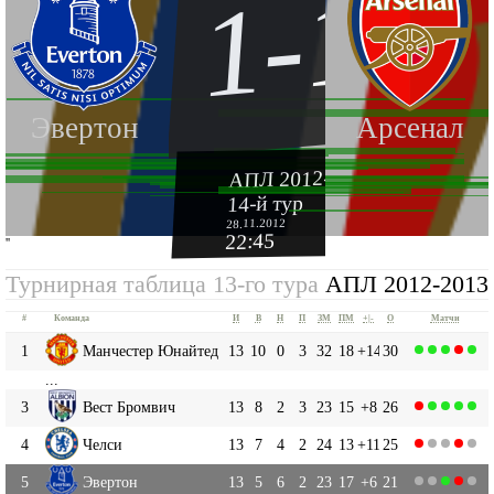
1-1
Эвертон
Арсенал
АПЛ 2012-2013
14-й тур
28.11.2012
22:45
''
Турнирная таблица 13-го тура
АПЛ 2012-2013
#
Команда
И
В
Н
П
ЗМ
ПМ
+|-
О
Матчи
1
Манчестер Юнайтед
13
10
0
3
32
18
+14
30
...
3
Вест Бромвич
13
8
2
3
23
15
+8
26
4
Челси
13
7
4
2
24
13
+11
25
5
Эвертон
13
5
6
2
23
17
+6
21