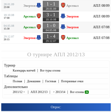
1 - 1
28.01.09
АПЛ 08/09
Эвертон
Арсенал
23:00
28.01.09
3 - 1
18.10.08
АПЛ 08/09
Арсенал
Эвертон
17:00
18.10.08
1 - 0
04.05.08
АПЛ 07/08
Арсенал
Эвертон
15:30
04.05.08
1 - 4
29.12.07
АПЛ 07/08
Эвертон
Арсенал
20:15
29.12.07
О турнире
АПЛ 2012/13
Турнир
|
Календарь матчей
Все туры сезона
Таблицы
|
|
|
Полная
Домашняя
Гостевая
Потерянные очки
Дополнительно
|
|
|
2011/12 <
АПЛ 2012/13
> 2013/14
Все сезоны
26
Опрос: