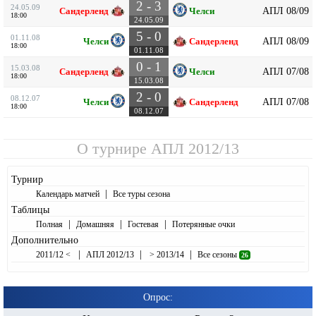
2 - 3
24.05.09
АПЛ 08/09
Сандерленд
Челси
18:00
24.05.09
5 - 0
01.11.08
АПЛ 08/09
Челси
Сандерленд
18:00
01.11.08
0 - 1
15.03.08
АПЛ 07/08
Сандерленд
Челси
18:00
15.03.08
2 - 0
08.12.07
АПЛ 07/08
Челси
Сандерленд
18:00
08.12.07
О турнире
АПЛ 2012/13
Турнир
|
Календарь матчей
Все туры сезона
Таблицы
|
|
|
Полная
Домашняя
Гостевая
Потерянные очки
Дополнительно
|
|
|
2011/12 <
АПЛ 2012/13
> 2013/14
Все сезоны
26
Опрос: