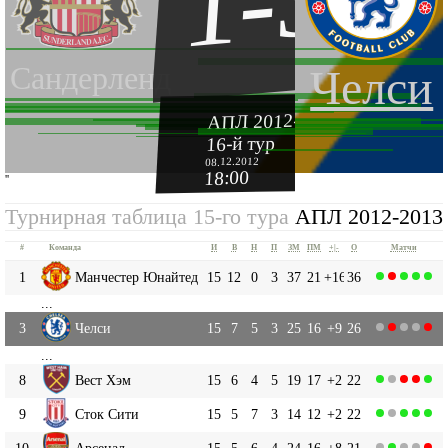
1-3
Сандерленд
Челси
АПЛ 2012-2013
16-й тур
08.12.2012
18:00
''
Турнирная таблица 15-го тура
АПЛ 2012-2013
#
Команда
И
В
Н
П
ЗМ
ПМ
+|-
О
Матчи
1
Манчестер Юнайтед
15
12
0
3
37
21
+16
36
...
3
Челси
15
7
5
3
25
16
+9
26
...
8
Вест Хэм
15
6
4
5
19
17
+2
22
9
Сток Сити
15
5
7
3
14
12
+2
22
10
Арсенал
15
5
6
4
24
16
+8
21