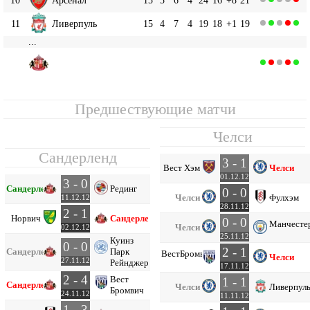
11
Ливерпуль
15
4
7
4
19
18
+1
19
...
Сандерленд
15
15
3
7
5
16
18
-2
16
Предшествующие матчи
Челси
Сандерленд
3 - 1
Вест Хэм
Челси
01.12.12
3 - 0
Сандерленд
Рединг
0 - 0
Челси
Фулхэм
11.12.12
28.11.12
2 - 1
Норвич
Сандерленд
0 - 0
Манчесте
Челси
02.12.12
25.11.12
Куинз
0 - 0
2 - 1
Сандерленд
Парк
Вест
Бромвич
Челси
27.11.12
Рейнджерс
17.11.12
2 - 4
Вест
1 - 1
Сандерленд
Челси
Ливерпул
Бромвич
24.11.12
11.11.12
1 - 3