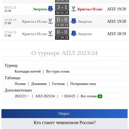
26.09.20
3 - 1
08.02.20
АПЛ 19/20
Эвертон
Кристал Пэлас
15:30
08.02.20
0 - 0
10.08.19
АПЛ 19/20
Кристал Пэлас
Эвертон
17:00
10.08.19
0 - 0
27.04.19
АПЛ 18/19
Кристал Пэлас
Эвертон
17:00
27.04.19
О турнире
АПЛ 2023/24
Турнир
|
Календарь матчей
Все туры сезона
Таблицы
|
|
|
Полная
Домашняя
Гостевая
Потерянные очки
Дополнительно
|
|
|
2022/23 <
АПЛ 2023/24
> 2024/25
Все сезоны
26
Опрос:
Кто станет чемпионом России?