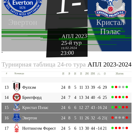
1-1
Эвертон
Кристал
Пэлас
АПЛ 2023-2024
25-й тур
19.02.2024
23:00
''
Турнирная таблица 24-го тура
АПЛ 2023-2024
#
Команда
И
В
Н
П
ЗМ
ПМ
+|-
О
Матчи
...
13
Фулхэм
24
8
5
11
33
39
-6
29
14
Брентфорд
24
7
4
13
34
40
-6
25
15
Кристал Пэлас
24
6
6
12
27
43
-16
24
16
Эвертон
24
8
5
11
26
32
-6
21(-8)
17
Ноттингем Форест
24
5
6
13
30
44
-14
21