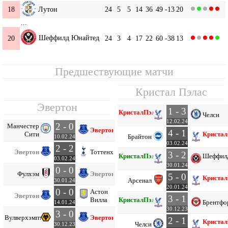
18
Лутон
24
5
5
14
36
49
-13
20
...
Шеффилд Юнайтед
20
24
3
4
17
22
60
-38
13
Предшествующие матчи
Кристал Пэлас
Эвертон
1 - 3
Кристал
Пэлас
Челси
12.02.24
2 - 0
Манчестер
Эвертон
4 - 1
Сити
Кристал
Брайтон
10.02.24
03.02.24
2 - 2
Эвертон
Тоттенхэм
3 - 2
Кристал
Пэлас
Шеффил
03.02.24
30.01.24
0 - 0
Фулхэм
Эвертон
5 - 0
Кристал
Арсенал
30.01.24
20.01.24
0 - 0
Астон
Эвертон
3 - 1
Вилла
Кристал
Пэлас
Брентфо
14.01.24
30.12.23
3 - 0
Вулверхэмптон
Эвертон
2 - 1
Кристал
Челси
30.12.23