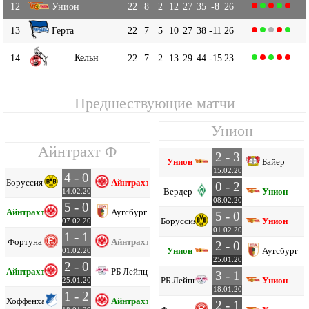
12
Унион
22
8
2
12
27
35
-8
26
13
Герта
22
7
5
10
27
38
-11
26
Кельн
14
22
7
2
13
29
44
-15
23
Предшествующие матчи
Унион
Айнтрахт Ф
2 - 3
Унион
Байер
15.02.20
4 - 0
Боруссия Д
Айнтрахт Ф
0 - 2
Вердер
Унион
14.02.20
08.02.20
5 - 0
Айнтрахт Ф
Аугсбург
5 - 0
Боруссия Д
Унион
07.02.20
01.02.20
1 - 1
Фортуна
Айнтрахт Ф
2 - 0
Унион
Аугсбург
01.02.20
25.01.20
2 - 0
Айнтрахт Ф
РБ Лейпциг
3 - 1
РБ Лейпциг
Унион
25.01.20
18.01.20
1 - 2
Хоффенхайм
Айнтрахт Ф
2 - 1