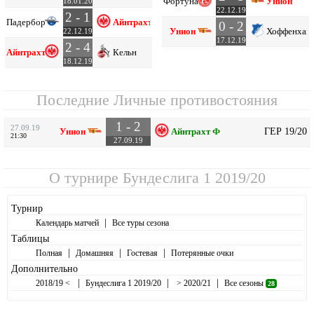
Фортуна
Унион
18.01.20
22.12.19
2 - 1
Падерборн
Айнтрахт Ф
0 - 2
Унион
Хоффенхай
22.12.19
17.12.19
2 - 4
Айнтрахт Ф
Кельн
18.12.19
Последние Личные противостояния
1 - 2
27.09.19
ГЕР 19/20
Унион
Айнтрахт Ф
21:30
27.09.19
О турнире
Бундеслига 1 2019/20
Турнир
|
Календарь матчей
Все туры сезона
Таблицы
|
|
|
Полная
Домашняя
Гостевая
Потерянные очки
Дополнительно
|
|
|
2018/19 <
Бундеслига 1 2019/20
> 2020/21
Все сезоны
28