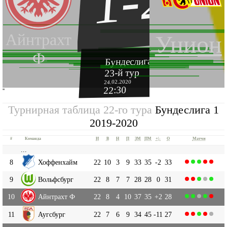
1-2
Айнтрахт
Унион
Ф
Бундеслига 1 2019-2020
23-й тур
24.02.2020
22:30
''
Турнирная таблица 22-го тура
Бундеслига 1
2019-2020
#
Команда
И
В
Н
П
ЗМ
ПМ
+|-
О
Матчи
...
8
Хоффенхайм
22
10
3
9
33
35
-2
33
9
Вольфсбург
22
8
7
7
28
28
0
31
10
Айнтрахт Ф
22
8
4
10
37
35
+2
28
11
Аугсбург
22
7
6
9
34
45
-11
27