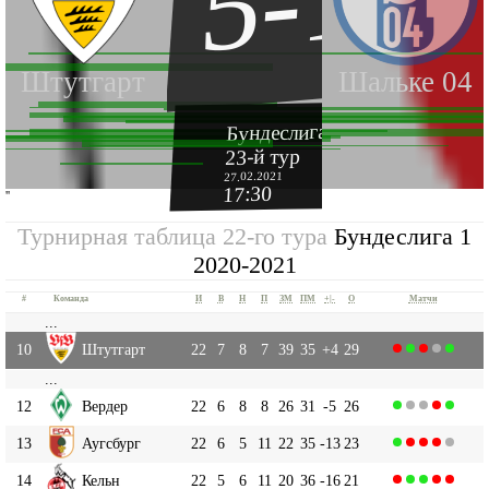
5-1
Штутгарт
Шальке 04
Бундеслига 1 2020-2021
23-й тур
27.02.2021
17:30
''
Турнирная таблица 22-го тура
Бундеслига 1
2020-2021
#
Команда
И
В
Н
П
ЗМ
ПМ
+|-
О
Матчи
...
10
Штутгарт
22
7
8
7
39
35
+4
29
...
12
Вердер
22
6
8
8
26
31
-5
26
13
Аугсбург
22
6
5
11
22
35
-13
23
14
Кельн
22
5
6
11
20
36
-16
21