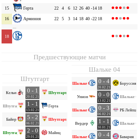
15
Герта
22
4
6
12
26
40
-14
18
16
Арминия
22
5
3
14
18
40
-22
18
...
Шальке 04
18
22
1
6
15
15
56
-41
9
Предшествующие матчи
Шальке 04
Штутгарт
0 - 4
Шальке 04
Боруссия 
20.02.21
0 - 1
Кельн
Штутгарт
0 - 0
Унион
Шальке 0
20.02.21
13.02.21
1 - 1
Штутгарт
Герта
0 - 3
Шальке 04
РБ Лейпци
13.02.21
06.02.21
5 - 2
Байер
Штутгарт
1 - 1
Вердер
Шальке 0
06.02.21
30.01.21
2 - 0
Штутгарт
Майнц
0 - 4
Шальке 04
Бавария
29.01.21