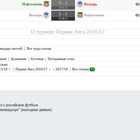
3 - 1
Нефтехимик
Волгарь
ФН
12.11.12
1 - 1
Волгарь
Нефтехимик
ФН
07.08.12
О турнире
Первая Лига 2016/17
лендарь матчей
|
Все туры сезона
лная
|
Домашняя
|
Гостевая
|
Потерянные очки
ельно
15/16 <
|
Первая Лига 2016/17
|
> 2017/18
|
Все сезоны
15
л о российском футболе.
скомнадзоре" (
выходные данные
).