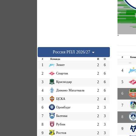
''
Россия
РПЛ
2026/27
#
Кома
#
Команда
И
О
...
1
Зенит
2
6
4
2
Спартак
2
6
3
Краснодар
2
6
5
4
Динамо Махачкала
2
6
6
5
ЦСКА
2
4
7
6
Оренбург
2
3
7
Балтика
2
3
8
8
Рубин
2
3
9
9
Ростов
2
3