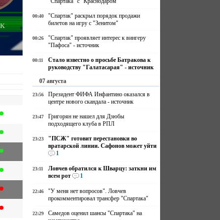
"Спартака" с "Краснодаром"
"Спартак" раскрыл порядок продажи
00:40
к
билетов на игру с "Зенитом"
"Спартак" проявляет интерес к вингеру
00:26
"Пафоса" - источник
Стало известно о просьбе Батракова к
00:11
руководству "Галатасарая" - источник
07 августа
Президент ФИФА Инфантино оказался в
23:56
центре нового скандала - источник
Григорян не нашел для Дзюбы
23:47
подходящего клуба в РПЛ
"ПСЖ" готовит перестановки во
23:23
вратарской линии. Сафонов может уйти
1
Ловчев обратился к Шварцу: заткни им
23:11
всем рот
1
"У меня нет вопросов". Ловчев
22:46
прокомментировал трансфер "Спартака"
Самедов оценил шансы "Спартака" на
22:29