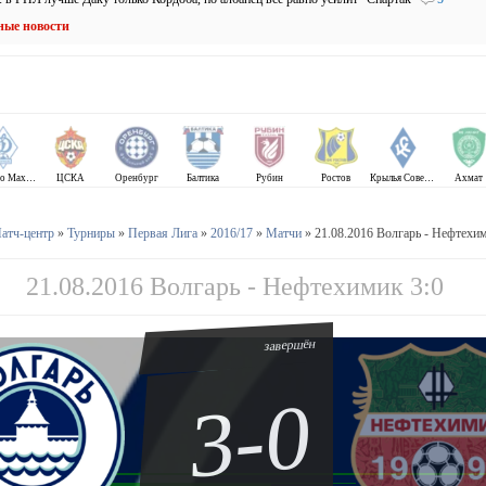
ные новости
Динамо Махачкала
ЦСКА
Оренбург
Балтика
Рубин
Ростов
Крылья Советов
Ахмат
атч-центр
»
Турниры
»
Первая Лига
»
2016/17
»
Матчи
» 21.08.2016 Волгарь - Нефтехим
21.08.2016 Волгарь - Нефтехимик 3:0
завершён
3-0