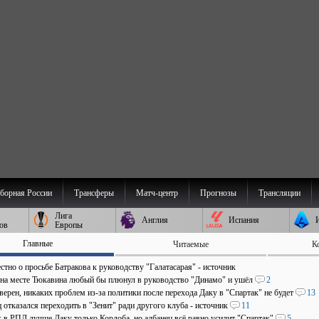
борная России
Трансферы
Матч-центр
Прогнозы
Трансляции
Лига
Англия
Испания
ов
Европы
Главные
Читаемые
К
стно о просьбе Батракова к руководству "Галатасарая" - источник
 на месте Тюкавина любый бы плюнул в руководство "Динамо" и ушёл
2
верен, никаких проблем из-за политики после перехода Даку в "Спартак" не будет
13
отказался переходить в "Зенит" ради другого клуба - источник
11
: в РПЛ лучше Даку только Кордоба, но албанец всё равно усилит "Спартак"
5