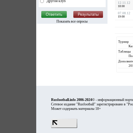
Другой клуб
12.11.12
18:00
07.08.12
19:00
Показать все опросы
Турнир
Ка
Таблицы
По
Дополнит
20
Rusfootball.info 2006-2024©
- информационный порта
Сетевое издание "Rusfootball" зарегистрировано в "Ро
Может содержать материалы 18+