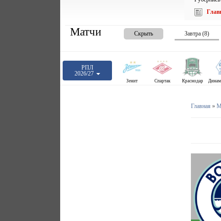
Глав
Матчи
Скрыть
Завтра (8)
РПЛ
2026/27
Зенит
Спартак
Краснодар
Главная
»
М