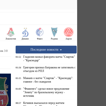
Локомотив
Динамо
Факел
Родина
Акрон
Последние новости
ик 3:0
Гладилин назвал фаворита матча "Спартак"
01:52
- "Краснодар"
Григорян призвал Батракова не затягивать с
01:34
отъездом из РПЛ
Мамаев о матче "Спартак" - "Краснодар":
01:15
главное - без скандалов
"Фламенго" сделал новое предложение
01:03
"Зениту" по бразильскому игроку -
источник
Кечинов высказался перед матчем
00:57