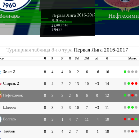
Первая Лига 2016-2017
Волгарь
Нефтехими
9-й тур
21.08.2016
18:00
Турнирная таблица 8-го тура
Первая Лига 2016-2017
нда
И
В
Н
П
ЗМ
ПМ
+|-
О
Матчи
Зенит-2
8
4
4
0
12
6
+6
16
Спартак-2
8
4
2
2
13
10
+3
14
Нефтехимик
8
3
3
2
6
6
0
12
Шинник
8
3
2
3
10
7
+3
11
Волгарь
8
3
1
4
7
11
-4
10
Тамбов
8
2
4
2
7
8
-1
10