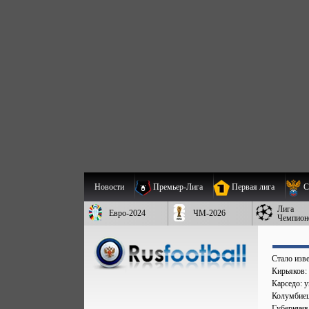
Новости
Премьер-Лига
Первая лига
С
Лига
Евро-2024
ЧМ-2026
Чемпион
Стало изве
Кирьяков:
Карседо: у
Колумбиец 
Губерниев