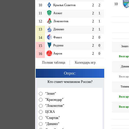
10
10
Крылья Советов
2
2
11
Ахмат
2
1
12
Локомотив
2
1
13
Динамо
2
1
Факел
2
0
14
Родина
2
0
15
Зенит-
Акрон
2
0
16
Волгар
Полная таблица
Календарь игр
Динам
Опрос:
Волгар
Кто станет чемпионом России?
Тюмен
"Зенит"
Волгар
"Краснодар"
"Локомотив"
Волгар
ЦСКА
"Спартак"
"Динамо"