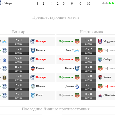
Сибирь
8
2
4
2
6
6
0
10
Предшествующие матчи
Волгарь
Нефтехимик
2 - 1
1 - 0
2
Волгарь
Нефтехимик
Мордовия
17.08.16
17.08.16
1 - 0
2 - 2
ь
Балтика
Зенит-2
Нефтехи
13.08.16
13.08.16
5 - 0
0 - 1
о
Волгарь
Нефтехимик
Сибирь
06.08.16
06.08.16
0 - 0
0 - 0
ь
Енисей
Балтика
Нефтехи
31.07.16
31.07.16
1 - 0
1 - 0
ь
Волгарь
Нефтехимик
Химки
27.07.16
27.07.16
2 - 0
3 - 1
ь
Шинник
Динамо
Нефтехи
23.07.16
23.07.16
2 - 1
0 - 0
ь
Сокол
Нефтехимик
СКА-Хаба
16.07.16
16.07.16
Последние Личные противостояния