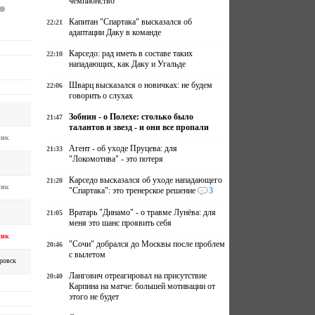
чемпионство
Капитан "Спартака" высказался об
22:21
адаптации Даку в команде
Карседо: рад иметь в составе таких
22:10
нападающих, как Даку и Угальде
Шварц высказался о новичках: не будем
22:06
говорить о слухах
Зобнин - о Полехе: столько было
21:47
талантов и звезд - и они все пропали
мик
Агент - об уходе Пруцева: для
21:33
"Локомотива" - это потеря
Карседо высказался об уходе нападающего
21:20
мик
"Спартака": это тренерское решение
3
Вратарь "Динамо" - о травме Лунёва: для
21:05
меня это шанс проявить себя
мик
"Сочи" добрался до Москвы после проблем
20:46
с вылетом
ровск
Лангович отреагировал на присутствие
20:40
Карпина на матче: большей мотивации от
этого не будет