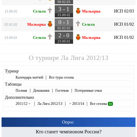
09.02.03
3 - 1
ИСП 02/03
Сельта
Мальорка
15.09.02
15.09.02
0 - 1
ИСП 01/02
Мальорка
Сельта
02.02.02
02.02.02
2 - 0
ИСП 01/02
Сельта
Мальорка
23.09.01
23.09.01
О турнире
Ла Лига 2012/13
Турнир
|
Календарь матчей
Все туры сезона
Таблицы
|
|
|
Полная
Домашняя
Гостевая
Потерянные очки
Дополнительно
|
|
|
2011/12 <
Ла Лига 2012/13
> 2013/14
Все сезоны
31
Опрос:
Кто станет чемпионом России?