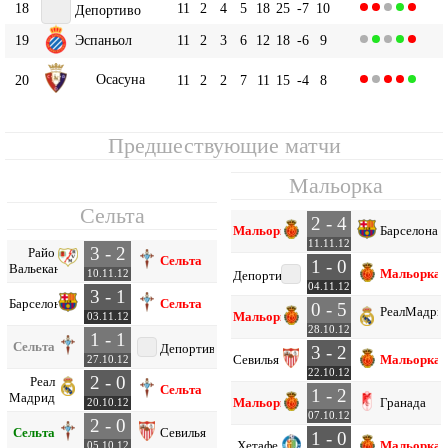
18
11
2
4
5
18
25
-7
10
Депортиво
19
Эспаньол
11
2
3
6
12
18
-6
9
Осасуна
20
11
2
2
7
11
15
-4
8
Предшествующие матчи
Мальорка
Сельта
2 - 4
Мальорка
Барселона
11.11.12
3 - 2
Райо
Сельта
1 - 0
Вальекано
Мальорка
10.11.12
Депортиво
04.11.12
3 - 1
Барселона
Сельта
0 - 5
Реал
Мадри
Мальорка
03.11.12
28.10.12
1 - 1
Сельта
Депортиво
3 - 2
Севилья
Мальорка
27.10.12
22.10.12
2 - 0
Реал
Сельта
1 - 2
Мадрид
Мальорка
Гранада
20.10.12
07.10.12
2 - 0
Сельта
Севилья
1 - 0
Хетафе
Мальорка
05.10.12