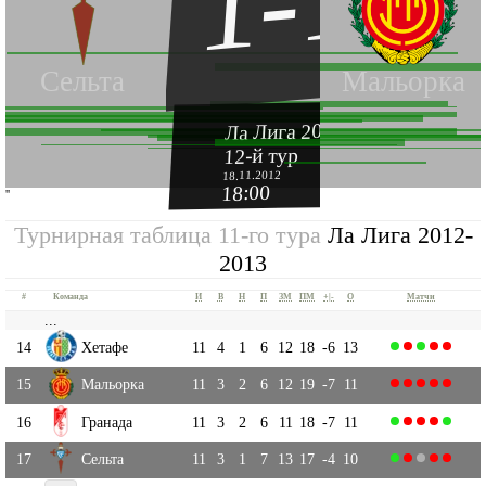
1-1
Сельта
Мальорка
Ла Лига 2012-2013
12-й тур
18.11.2012
18:00
''
Турнирная таблица 11-го тура
Ла Лига 2012-
2013
#
Команда
И
В
Н
П
ЗМ
ПМ
+|-
О
Матчи
...
14
Хетафе
11
4
1
6
12
18
-6
13
15
Мальорка
11
3
2
6
12
19
-7
11
16
Гранада
11
3
2
6
11
18
-7
11
17
Сельта
11
3
1
7
13
17
-4
10