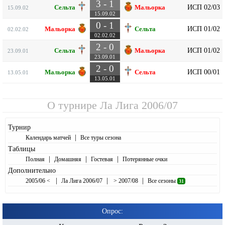
3 - 1
ИСП 02/03
Сельта
Мальорка
15.09.02
15.09.02
0 - 1
ИСП 01/02
Мальорка
Сельта
02.02.02
02.02.02
2 - 0
ИСП 01/02
Сельта
Мальорка
23.09.01
23.09.01
2 - 0
ИСП 00/01
Мальорка
Сельта
13.05.01
13.05.01
О турнире
Ла Лига 2006/07
Турнир
|
Календарь матчей
Все туры сезона
Таблицы
|
|
|
Полная
Домашняя
Гостевая
Потерянные очки
Дополнительно
|
|
|
2005/06 <
Ла Лига 2006/07
> 2007/08
Все сезоны
31
Опрос: