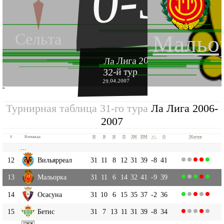
0-3
Сельта
Мальо
Ла Лига 2006-2007
32-й тур
29.04.2007
''
Турнирная таблица 31-го тура
Ла Лига 2006-
2007
#
Команда
И
В
Н
П
ЗМ
ПМ
+|-
О
Матчи
...
12
Вильярреал
31
11
8
12
31
39
-8
41
13
Мальорка
31
11
6
14
32
41
-9
39
14
Осасуна
31
10
6
15
35
37
-2
36
15
Бетис
31
7
13
11
31
39
-8
34