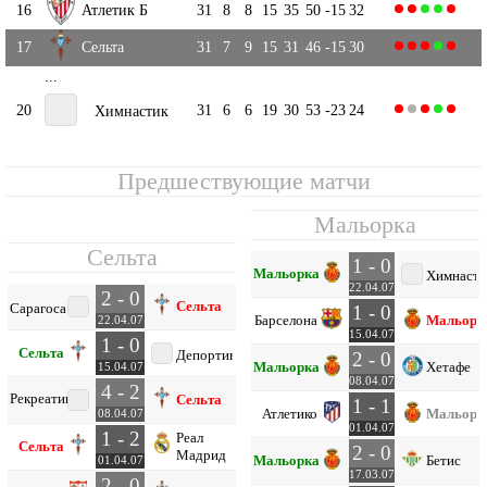
16
Атлетик Б
31
8
8
15
35
50
-15
32
17
Сельта
31
7
9
15
31
46
-15
30
...
20
31
6
6
19
30
53
-23
24
Химнастик
Предшествующие матчи
Мальорка
Сельта
1 - 0
Мальорка
Химнасти
22.04.07
2 - 0
Сельта
Сарагоса
1 - 0
Барселона
Мальорк
22.04.07
15.04.07
1 - 0
Сельта
Депортиво
2 - 0
Мальорка
Хетафе
15.04.07
08.04.07
4 - 2
Рекреативо
Сельта
1 - 1
Атлетико
Мальорк
08.04.07
01.04.07
1 - 2
Реал
Сельта
2 - 0
Мадрид
Мальорка
Бетис
01.04.07
17.03.07
2 - 0