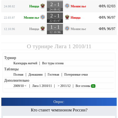
2 - 1
ФРА 02/03
Ницца
Монпелье
24.08.02
24.08.02
2 - 1
ФРА 96/97
Монпелье
Ницца
22.03.97
22.03.97
1 - 1
ФРА 96/97
Ницца
Монпелье
12.10.96
12.10.96
О турнире
Лига 1 2010/11
Турнир
|
Календарь матчей
Все туры сезона
Таблицы
|
|
|
Полная
Домашняя
Гостевая
Потерянные очки
Дополнительно
|
|
|
2009/10 <
Лига 1 2010/11
> 2011/12
Все сезоны
31
Опрос:
Кто станет чемпионом России?