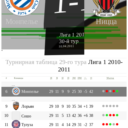
1-1
Монпелье
Ницца
Лига 1 2010-2011
30-й тур
10.04.2011
''
Турнирная таблица 29-го тура
Лига 1 2010-
2011
#
Команда
И
В
Н
П
ЗМ
ПМ
+|-
О
Матчи
...
6
Монпелье
29
11
9
9
25
30
-5
42
...
9
Лорьян
29
10
9
10
35
34
+1
39
10
29
11
5
13
42
36
+6
38
Сошо
11
Тулуза
29
11
4
14
29
31
-2
37