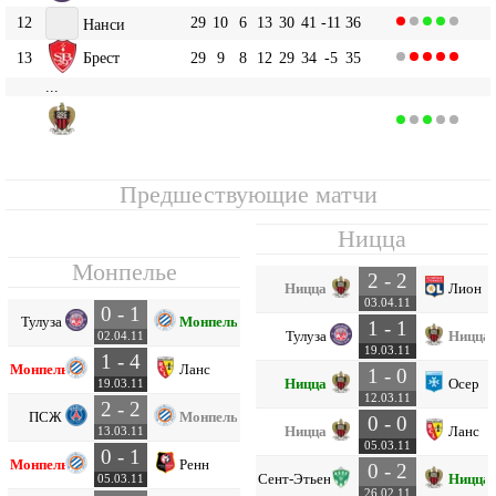
12
29
10
6
13
30
41
-11
36
Нанси
13
Брест
29
9
8
12
29
34
-5
35
...
Ницца
15
29
8
11
10
21
30
-9
35
Предшествующие матчи
Ницца
Монпелье
2 - 2
Ницца
Лион
03.04.11
0 - 1
Тулуза
Монпелье
1 - 1
Тулуза
Ницца
02.04.11
19.03.11
1 - 4
Монпелье
Ланс
1 - 0
Ницца
Осер
19.03.11
12.03.11
2 - 2
ПСЖ
Монпелье
0 - 0
Ницца
Ланс
13.03.11
05.03.11
0 - 1
Монпелье
Ренн
0 - 2
Сент-Этьен
Ницца
05.03.11
26.02.11