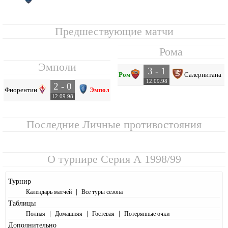
Предшествующие матчи
Рома
Эмполи
3 - 1
Рома
Салернитана
12.09.98
2 - 0
Фиорентина
Эмполи
12.09.98
Последние Личные противостояния
О турнире
Серия А 1998/99
Турнир
|
Календарь матчей
Все туры сезона
Таблицы
|
|
|
Полная
Домашняя
Гостевая
Потерянные очки
Дополнительно