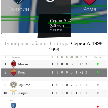
Эмполи
Рома
Серия А 1998-1999
2-й тур
20.09.1998
''
Турнирная таблица 1-го тура
Серия А 1998-
1999
#
Команда
И
В
Н
П
ЗМ
ПМ
+|-
О
Матчи
1
Милан
1
1
0
0
3
0
+3
3
2
Рома
1
1
0
0
3
1
+2
3
...
9
Удинезе
1
0
1
0
2
2
0
1
10
Лацио
1
0
1
0
1
1
0
1
...
Эмполи
17
1
0
0
1
0
2
-2
0