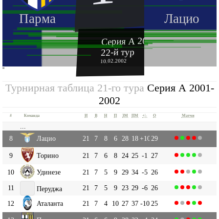
Парма
Лацио
Серия А 2001-2002
22-й тур
10.02.2002
''
Турнирная таблица 21-го тура
Серия А 2001-
2002
#
Команда
И
В
Н
П
ЗМ
ПМ
+|-
О
Матчи
...
8
Лацио
21
7
8
6
28
18
+10
29
9
Торино
21
7
6
8
24
25
-1
27
10
Удинезе
21
7
5
9
29
34
-5
26
11
21
7
5
9
23
29
-6
26
Перуджа
12
Аталанта
21
7
4
10
27
37
-10
25