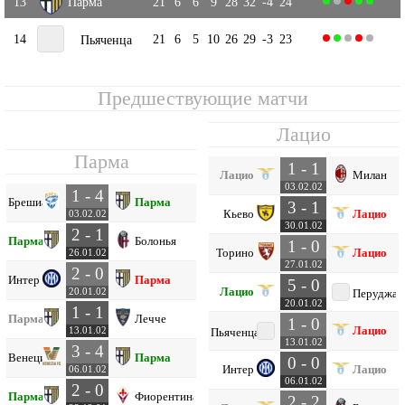
13
Парма
21
6
6
9
28
32
-4
24
14
21
6
5
10
26
29
-3
23
Пьяченца
Предшествующие матчи
Лацио
Парма
1 - 1
Лацио
Милан
03.02.02
1 - 4
Брешиа
Парма
3 - 1
Кьево
Лацио
03.02.02
30.01.02
2 - 1
Парма
Болонья
1 - 0
Торино
Лацио
26.01.02
27.01.02
2 - 0
Интер
Парма
5 - 0
Лацио
20.01.02
Перуджа
20.01.02
1 - 1
Парма
Лечче
1 - 0
Лацио
13.01.02
Пьяченца
13.01.02
3 - 4
Венеция
Парма
0 - 0
Интер
Лацио
06.01.02
06.01.02
2 - 0
Парма
Фиорентина
2 - 2