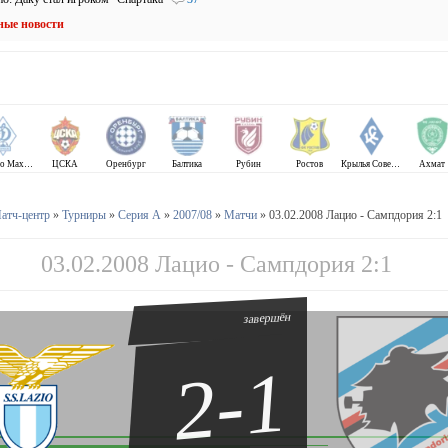
ные новости
Динамо Махачкала
ЦСКА
Оренбург
Балтика
Рубин
Ростов
Крылья Советов
Ахмат
атч-центр
»
Турниры
»
Серия А
»
2007/08
»
Матчи
» 03.02.2008 Лацио - Сампдория 2:1
03.02.2008 Лацио - Сампдория 2:1
завершён
2-1