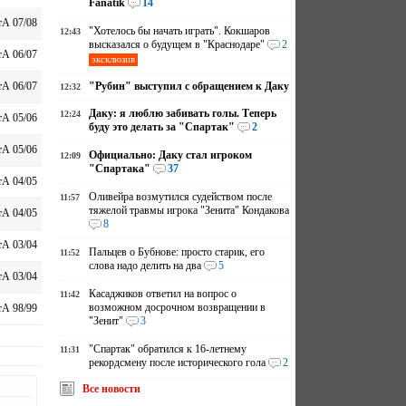
Fanatik
14
А 07/08
"Хотелось бы начать играть". Кокшаров
12:43
высказался о будущем в "Краснодаре"
2
А 06/07
эксклюзив
"Рубин" выступил с обращением к Даку
А 06/07
12:32
Даку: я люблю забивать голы. Теперь
12:24
А 05/06
буду это делать за "Спартак"
2
А 05/06
Официально: Даку стал игроком
12:09
"Спартака"
37
А 04/05
Оливейра возмутился судейством после
11:57
тяжелой травмы игрока "Зенита" Кондакова
А 04/05
8
А 03/04
Пальцев о Бубнове: просто старик, его
11:52
слова надо делить на два
5
А 03/04
Касаджиков ответил на вопрос о
11:42
возможном досрочном возвращении в
А 98/99
"Зенит"
3
"Спартак" обратился к 16-летнему
11:31
рекордсмену после исторического гола
2
Все новости