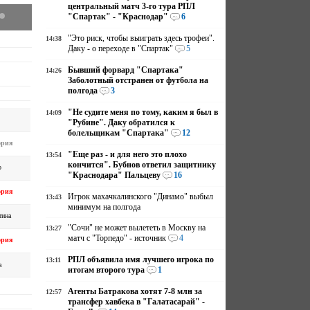
центральный матч 3-го тура РПЛ
"Спартак" - "Краснодар"
6
"Это риск, чтобы выиграть здесь трофеи".
14:38
Даку - о переходе в "Спартак"
5
Бывший форвард "Спартака"
14:26
Заболотный отстранен от футбола на
полгода
3
"Не судите меня по тому, каким я был в
14:09
"Рубине". Даку обратился к
болельщикам "Спартака"
12
ория
"Еще раз - и для него это плохо
13:54
кончится". Бубнов ответил защитнику
о
"Краснодара" Пальцеву
16
ория
Игрок махачкалинского "Динамо" выбыл
13:43
минимум на полгода
тина
"Сочи" не может вылететь в Москву на
13:27
матч с "Торпедо" - источник
4
ория
РПЛ объявила имя лучшего игрока по
13:11
а
итогам второго тура
1
Агенты Батракова хотят 7-8 млн за
12:57
трансфер хавбека в "Галатасарай" -