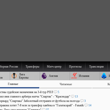
борная России
Трансферы
Матч-центр
Прогнозы
Трансляции
Лига
Англия
Испания
ов
Европы
Главные
Читаемые
К
стны судейские назначения на 3-й тур РПЛ
5
ил имя главного арбитра матча "Спартак" - "Краснодар"
13
рвард "Спартака" Заболотный отстранен от футбола на полгода
3
ракова хотят 7-8 млн за трансфер хавбека в "Галатасарай" - Fanatik
14
о: Даку стал игроком "Спартака"
37