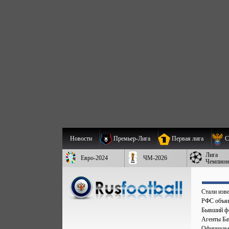
Новости
Премьер-Лига
Первая лига
С
Лига
Евро-2024
ЧМ-2026
Чемпион
Стали изве
РФС объяв
Бывший фо
Агенты Бат
Официальн