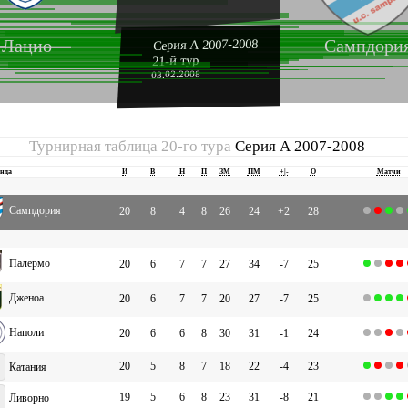
Лацио
Сампдори
Серия А 2007-2008
21-й тур
03.02.2008
Турнирная таблица 20-го тура
Серия А 2007-2008
нда
И
В
Н
П
ЗМ
ПМ
+|-
О
Матчи
Сампдория
20
8
4
8
26
24
+2
28
Палермо
20
6
7
7
27
34
-7
25
Дженоа
20
6
7
7
20
27
-7
25
Наполи
20
6
6
8
30
31
-1
24
20
5
8
7
18
22
-4
23
Катания
19
5
6
8
23
31
-8
21
Ливорно