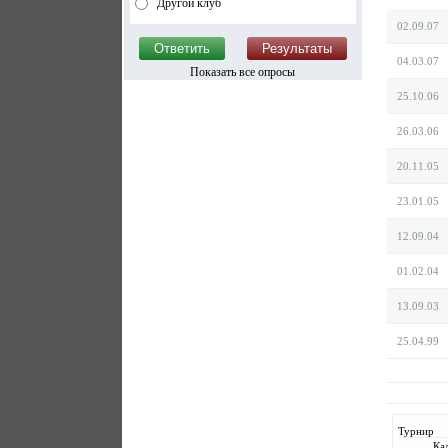
Другой клуб
02.09.07
04.03.07
Показать все опросы
25.10.06
26.03.06
20.11.05
23.01.05
12.09.04
01.02.04
13.09.03
25.04.99
Турнир
Ка