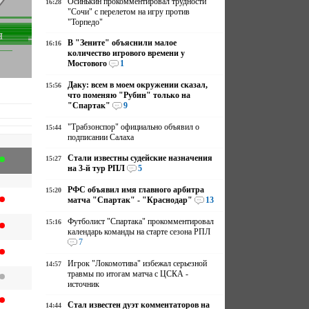
Осинькин прокомментировал трудности
16:28
"Сочи" с перелетом на игру против
"Торпедо"
я
В "Зените" объяснили малое
16:16
количество игрового времени у
Мостового
1
Даку: всем в моем окружении сказал,
15:56
что поменяю "Рубин" только на
"Спартак"
9
"Трабзонспор" официально объявил о
15:44
подписании Салаха
Стали известны судейские назначения
15:27
на 3-й тур РПЛ
5
РФС объявил имя главного арбитра
15:20
матча "Спартак" - "Краснодар"
13
Футболист "Спартака" прокомментировал
15:16
календарь команды на старте сезона РПЛ
7
Игрок "Локомотива" избежал серьезной
14:57
травмы по итогам матча с ЦСКА -
источник
Стал известен дуэт комментаторов на
14:44