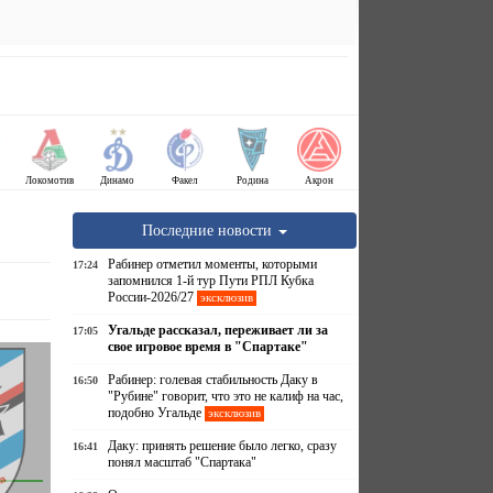
Локомотив
Динамо
Факел
Родина
Акрон
Последние новости
Рабинер отметил моменты, которыми
17:24
запомнился 1-й тур Пути РПЛ Кубка
России-2026/27
эксклюзив
Угальде рассказал, переживает ли за
17:05
свое игровое время в "Спартаке"
Рабинер: голевая стабильность Даку в
16:50
"Рубине" говорит, что это не калиф на час,
подобно Угальде
эксклюзив
Даку: принять решение было легко, сразу
16:41
понял масштаб "Спартака"