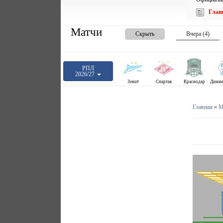
Глав
Матчи
Скрыть
Вчера (4)
РПЛ
2026/27
Зенит
Спартак
Краснодар
Главная
»
М