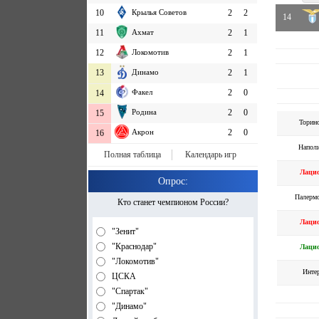
10
Крылья Советов
2
2
14
11
Ахмат
2
1
12
Локомотив
2
1
13
Динамо
2
1
Факел
2
0
14
Родина
2
0
15
Торин
Акрон
2
0
16
Напол
Полная таблица
Календарь игр
Лаци
Опрос:
Палерм
Кто станет чемпионом России?
Лаци
"Зенит"
"Краснодар"
Лаци
"Локомотив"
Инте
ЦСКА
"Спартак"
"Динамо"