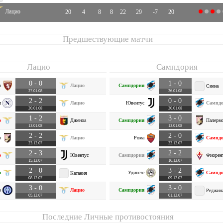
Лацио
20
4
8
8
22
29
-7
20
Предшествующие матчи
Лацио
Сампдория
0 - 0
1 - 0
о
Лацио
Сампдория
Сиена
27.01.08
26.01.08
2 - 2
0 - 0
и
Лацио
Ювентус
Сампд
20.01.08
20.01.08
1 - 2
3 - 0
о
Дженоа
Сампдория
Палерм
13.01.08
13.01.08
2 - 2
2 - 0
о
Лацио
Рома
Сампд
23.12.07
22.12.07
2 - 3
2 - 2
о
Ювентус
Сампдория
Фиорен
15.12.07
16.12.07
2 - 0
3 - 2
о
Удинезе
Сампд
Катания
08.12.07
09.12.07
3 - 0
3 - 0
р
Лацио
Сампдория
Реджин
05.12.07
01.12.07
Последние Личные противостояния