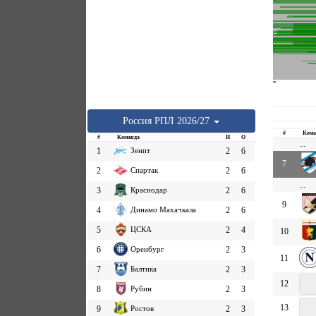
''
Россия
РПЛ
2026/27
#
Кома
#
Команда
И
О
...
1
Зенит
2
6
7
2
Спартак
2
6
...
3
Краснодар
2
6
9
4
Динамо Махачкала
2
6
5
ЦСКА
2
4
10
6
Оренбург
2
3
11
7
Балтика
2
3
12
8
Рубин
2
3
13
9
Ростов
2
3