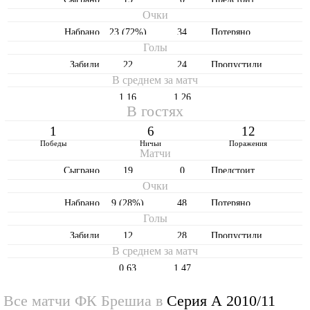
Очки
Набрано
23 (72%)
34
Потеряно
Голы
Забили
22
24
Пропустили
В среднем за матч
1,16
1,26
В гостях
1
6
12
Победы
Ничьи
Поражения
Матчи
Cыграно
19
0
Предстоит
Очки
Набрано
9 (28%)
48
Потеряно
Голы
Забили
12
28
Пропустили
В среднем за матч
0,63
1,47
Все матчи ФК Брешиа в
Серия А 2010/11