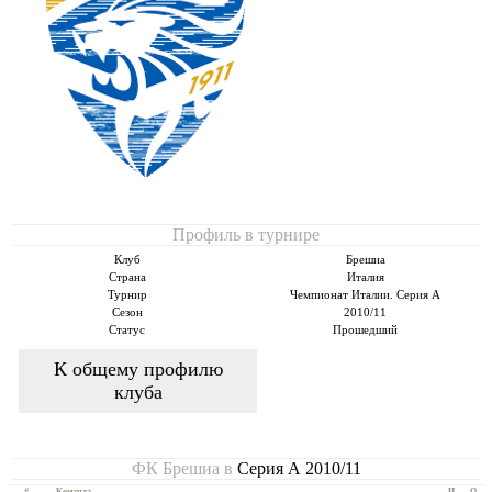
Профиль в турнире
Клуб
Брешиа
Страна
Италия
Турнир
Чемпионат Италии. Серия А
Сезон
2010/11
Статус
Прошедший
К общему профилю
клуба
ФК Брешиа в
Серия А 2010/11
#
Команда
И
О