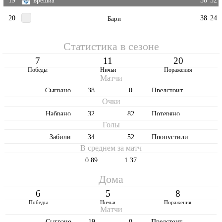
Брешиа
20
38
24
Бари
Статистика в сезоне
7
11
20
Победы
Ничьи
Поражения
Матчи
Cыграно
38
0
Предстоит
Очки
Набрано
32
82
Потеряно
Голы
Забили
34
52
Пропустили
В среднем за матч
0,89
1,37
Дома
6
5
8
Победы
Ничьи
Поражения
Матчи
Cыграно
19
0
Предстоит