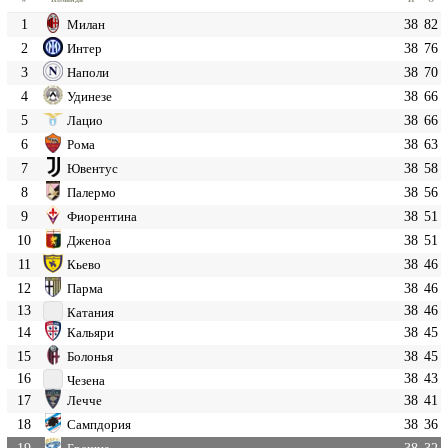
1
38
82
Милан
2
38
76
Интер
3
38
70
Наполи
4
38
66
Удинезе
5
38
66
Лацио
6
38
63
Рома
7
38
58
Ювентус
8
38
56
Палермо
9
38
51
Фиорентина
10
38
51
Дженоа
11
38
46
Кьево
12
38
46
Парма
13
38
46
Катания
14
38
45
Кальяри
15
38
45
Болонья
16
38
43
Чезена
17
38
41
Лечче
18
38
36
Сампдория
19
38
32