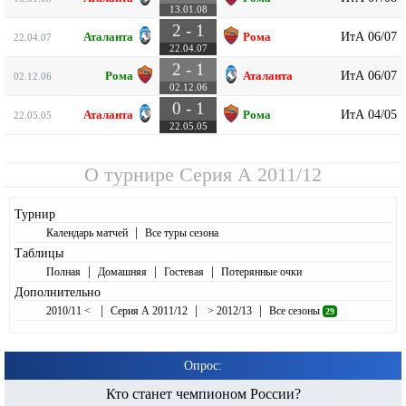
13.01.08
2 - 1
ИтА 06/07
Аталанта
Рома
22.04.07
22.04.07
2 - 1
ИтА 06/07
Рома
Аталанта
02.12.06
02.12.06
0 - 1
ИтА 04/05
Аталанта
Рома
22.05.05
22.05.05
О турнире
Серия А 2011/12
Турнир
|
Календарь матчей
Все туры сезона
Таблицы
|
|
|
Полная
Домашняя
Гостевая
Потерянные очки
Дополнительно
|
|
|
2010/11 <
Серия А 2011/12
> 2012/13
Все сезоны
29
Опрос:
Кто станет чемпионом России?