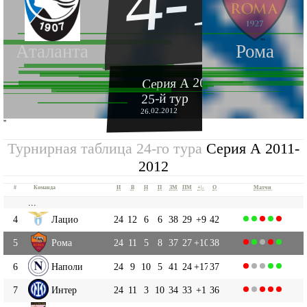
4-1
Аталанта
Рома
Серия А 2011-2012
25-й тур
26.02.2012
''
Турнирная таблица 24-го тура
Серия А 2011-
2012
#
Команда
И
В
Н
П
ЗМ
ПМ
+|-
О
Матчи
...
4
Лацио
24
12
6
6
38
29
+9
42
5
Рома
24
11
5
8
37
27
+10
38
6
Наполи
24
9
10
5
41
24
+17
37
7
Интер
24
11
3
10
34
33
+1
36