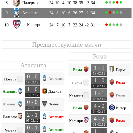
8
Палермо
24
10
4
10
38
35
+3
34
9
Аталанта
24
8
10
6
26
27
-1
34
Кальяри
10
24
7
10
7
22
24
-2
31
Предшествующие матчи
Рома
Аталанта
1 - 0
Рома
Парма
19.02.12
0 - 0
Аталанта
Новара
1 - 0
Рома
19.02.12
Сиена
13.02.12
1 - 0
Аталанта
Дженоа
1 - 1
Рома
15.02.12
Катания
08.02.12
0 - 0
Аталанта
Лечче
4 - 0
Рома
Интер
12.02.12
04.02.12
2 - 1
Палермо
Аталанта
4 - 2
Кальяри
Рома
05.02.12
01.02.12
0 - 1
Аталанта
Чезена
1 - 1