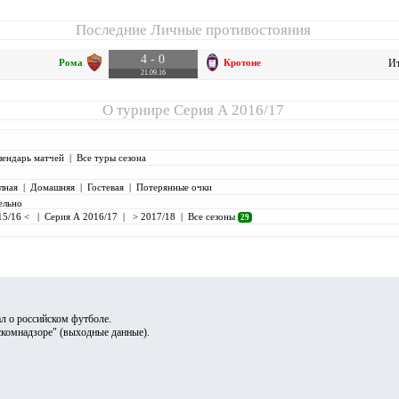
Последние Личные противостояния
4 - 0
Рома
Кротоне
Ит
21.09.16
О турнире
Серия А 2016/17
лендарь матчей
|
Все туры сезона
лная
|
Домашняя
|
Гостевая
|
Потерянные очки
ельно
15/16 <
|
Серия А 2016/17
|
> 2017/18
|
Все сезоны
29
л о российском футболе.
скомнадзоре" (
выходные данные
).