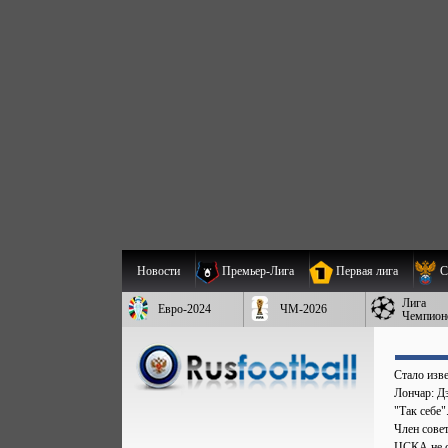
Новости
Премьер-Лига
Первая лига
С
Лига
Евро-2024
ЧМ-2026
Чемпион
Стало изве
Лончар: Д
"Так себе
Член сове
ЦСКА не с