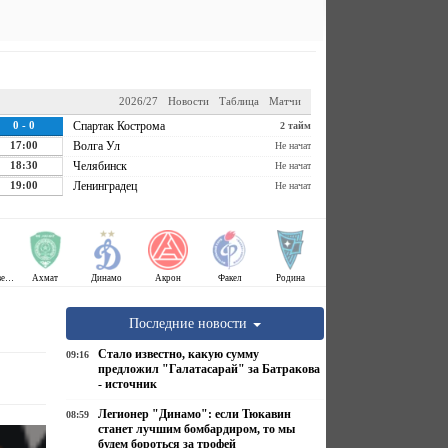
2026/27
Новости
Таблица
Матчи
0 - 0
Спартак Кострома
2 тайм
17:00
Волга Ул
Не начат
18:30
Челябинск
Не начат
19:00
Ленинградец
Не начат
Крылья Советов
Ахмат
Динамо
Акрон
Факел
Родина
Последние новости
Стало известно, какую сумму
09:16
предложил "Галатасарай" за Батракова
- источник
Легионер "Динамо": если Тюкавин
08:59
станет лучшим бомбардиром, то мы
будем бороться за трофей