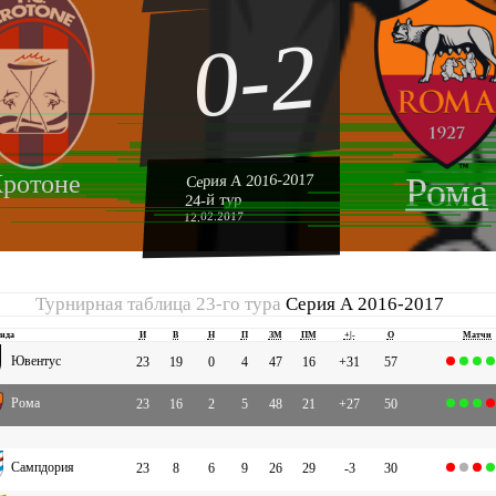
0-2
ротоне
Серия А 2016-2017
Рома
24-й тур
12.02.2017
Турнирная таблица 23-го тура
Серия А 2016-2017
нда
И
В
Н
П
ЗМ
ПМ
+|-
О
Матчи
Ювентус
23
19
0
4
47
16
+31
57
Рома
23
16
2
5
48
21
+27
50
Сампдория
23
8
6
9
26
29
-3
30