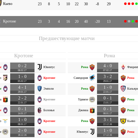
Кьево
23
8
5
10
22
30
-8
29
Кротоне
23
3
4
16
20
40
-20
13
Предшествующие матчи
Кротоне
Рома
0 - 2
4 - 0
е
Ювентус
Рома
Фиорент
08.02.17
07.02.17
1 - 0
3 - 2
о
Кротоне
Сампдория
Рома
05.02.17
29.01.17
4 - 1
1 - 0
е
Эмполи
Рома
Кальяр
29.01.17
22.01.17
2 - 2
0 - 1
а
Кротоне
Удинезе
Рома
22.01.17
15.01.17
0 - 1
0 - 1
е
Болонья
Дженоа
Рома
14.01.17
08.01.17
1 - 0
3 - 1
о
Кротоне
Рома
Кьево
08.01.17
22.12.16
2 - 0
1 - 0
е
Кротоне
Ювентус
Рома
18.12.16
17.12.16