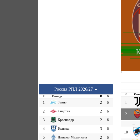
К
''
Россия
РПЛ
2026/27
#
Кома
#
Команда
И
О
1
1
Зенит
2
6
2
Спартак
2
6
2
3
Краснодар
2
6
...
4
Балтика
3
6
10
5
Динамо Махачкала
2
6