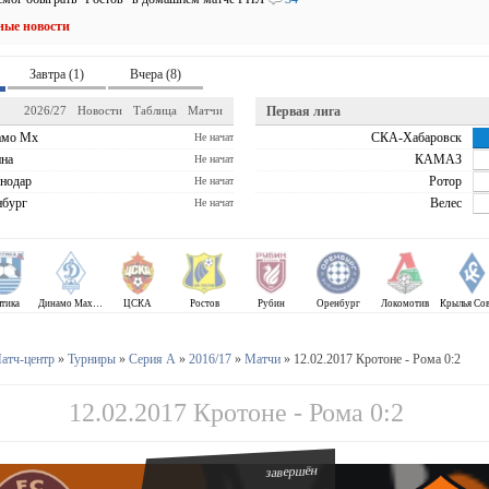
ные новости
Завтра (1)
Вчера (8)
2026/27
Новости
Таблица
Матчи
Первая лига
амо Мх
СКА-Хабаровск
Не начат
на
КАМАЗ
Не начат
нодар
Ротор
Не начат
бург
Велес
Не начат
лтика
Динамо Махачкала
ЦСКА
Ростов
Рубин
Оренбург
Локомотив
атч-центр
»
Турниры
»
Серия А
»
2016/17
»
Матчи
» 12.02.2017 Кротоне - Рома 0:2
12.02.2017 Кротоне - Рома 0:2
завершён