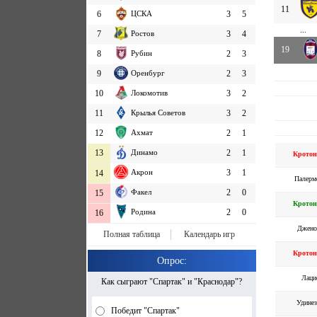
11
6
ЦСКА
3
5
...
7
Ростов
3
4
19
8
Рубин
2
3
9
Оренбург
2
3
10
Локомотив
3
2
11
Крылья Советов
3
2
12
Ахмат
2
1
13
Динамо
2
1
Кротон
Акрон
3
1
14
Палерм
Факел
2
0
15
Кротон
Родина
2
0
16
Джено
Полная таблица
Календарь игр
Кротон
Опрос:
Лаци
Как сыграют "Спартак" и "Краснодар"?
Удинез
Победит "Спартак"