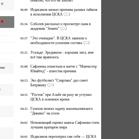
понятно, что его не хватает
Игдисамов назвал причины разных таймов
06:09
в исполнении ЦСКА
2
Соболев рассказал о просмотре сына в
05:56
академии "Зенита"
2
"Это очевидно". В ЦСКА заявили о
05:37
необходимости усиления состава
2
Угальде: Эредивизи - хорошая лига, мне
05:21
всё там нравилось
Сафонова освистали в матче с "Манчестер
05:08
ина
Юнайтед" - известна причина
Экс-футболист "Спартака" дал совет
04:53
Батракову
1
и
"Ростов" при Альбе ни разу не уступил
04:32
ЦСКА в основное время
Газизов назвал задачу махачкалинского
04:15
"Динамо" на сезон
Непомнящий оценил шансы Сафонова стать
04:02
лучшим вратарем мира
Игдисамов перехитрил сам себя — ЦСКА
04:01