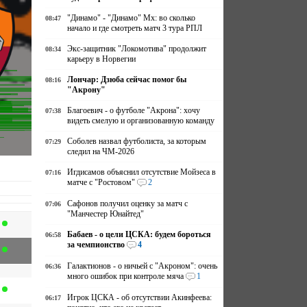
"Динамо" - "Динамо" Мх: во сколько
08:47
начало и где смотреть матч 3 тура РПЛ
Экс-защитник "Локомотива" продолжит
08:34
карьеру в Норвегии
Лончар: Дзюба сейчас помог бы
08:16
"Акрону"
Благоевич - о футболе "Акрона": хочу
07:38
видеть смелую и организованную команду
Соболев назвал футболиста, за которым
07:29
следил на ЧМ-2026
Игдисамов объяснил отсутствие Мойзеса в
07:16
матче с "Ростовом"
2
Сафонов получил оценку за матч с
07:06
"Манчестер Юнайтед"
Бабаев - о цели ЦСКА: будем бороться
06:58
за чемпионство
4
Галактионов - о ничьей с "Акроном": очень
06:36
много ошибок при контроле мяча
1
Игрок ЦСКА - об отсутствии Акинфеева:
06:17