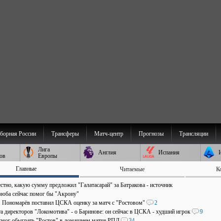
борная России
Трансферы
Матч-центр
Прогнозы
Трансляции
Лига
Англия
Испания
ов
Европы
Главные
Читаемые
К
стно, какую сумму предложил "Галатасарай" за Батракова - источник
зюба сейчас помог бы "Акрону"
". Пономарёв поставил ЦСКА оценку за матч с "Ростовом"
2
та директоров "Локомотива" - о Баринове: он сейчас в ЦСКА - худший игрок
9
мог обыграть "Ростов" в домашнем матче РПЛ
34