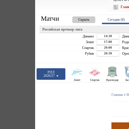
Глав
Матчи
Скрыть
Сегодня (8)
Российская премьер-лига
Динамо
14:30
Дин
Зенит
17:00
Роди
Спартак
20:00
Крас
Рубин
20:30
Орен
РПЛ
2026/27
Зенит
Спартак
Краснодар
Ба
Главная
»
М