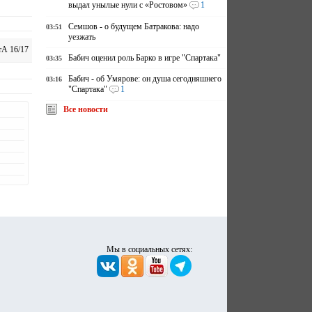
выдал унылые нули с «Ростовом»
1
Семшов - о будущем Батракова: надо
03:51
уезжать
А 16/17
Бабич оценил роль Барко в игре "Спартака"
03:35
Бабич - об Умярове: он душа сегодняшнего
03:16
"Спартака"
1
Все новости
Мы в социальных сетях: