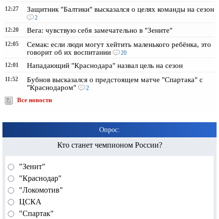
12:27
Защитник "Балтики" высказался о целях команды на сезон
2
12:20
Вега: чувствую себя замечательно в "Зените"
12:05
Семак: если люди могут хейтить маленького ребёнка, это
говорит об их воспитании
20
12:01
Нападающий "Краснодара" назвал цель на сезон
11:52
Бубнов высказался о предстоящем матче "Спартака" с
"Краснодаром"
2
Все новости
Опрос:
Кто станет чемпионом России?
"Зенит"
"Краснодар"
"Локомотив"
ЦСКА
"Спартак"