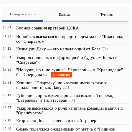
Последние новости
Главные
Турниры
14:47
Бубнов сравнил вратарей ЦСКА
14:23
Воробьев высказался о предстоящем матче "Краснодара"
со "Спартаком"
14:15
Кузнецов: Даку — это нападающий от Бога
2
13:51
Умяров поделился информацией о будущем Барко в
"Спартаке"
13:35
"Не хуже, но и не лучше". Черчесов — о "Краснодаре"
эксклюзив
без Сперцяна
1
13:31
Кечинов: "Спартаку" не хватало именно такого
нападающего, как Даку
1
13:19
Губерниев прокомментировал возможный переход
"Батракова" в Галатасарай
1
13:07
Умяров высказался о роли капитана команды в матче с
"Оренбургом"
12:48
Егорычев: Диас — очень сильный тренер
12:40
Семак поделился ожиданиями от матча с "Родиной"