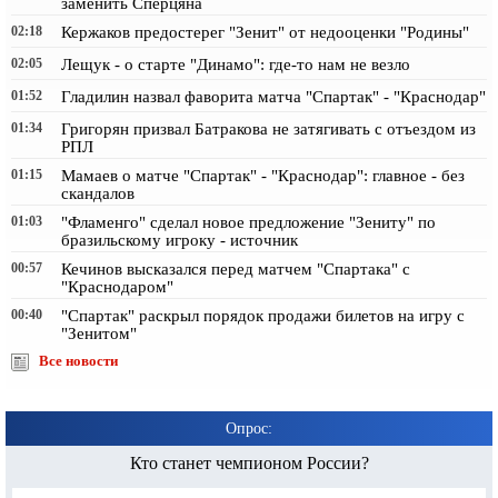
заменить Сперцяна
02:18
Кержаков предостерег "Зенит" от недооценки "Родины"
02:05
Лещук - о старте "Динамо": где-то нам не везло
01:52
Гладилин назвал фаворита матча "Спартак" - "Краснодар"
01:34
Григорян призвал Батракова не затягивать с отъездом из
РПЛ
01:15
Мамаев о матче "Спартак" - "Краснодар": главное - без
скандалов
01:03
"Фламенго" сделал новое предложение "Зениту" по
бразильскому игроку - источник
00:57
Кечинов высказался перед матчем "Спартака" с
"Краснодаром"
00:40
"Спартак" раскрыл порядок продажи билетов на игру с
"Зенитом"
Все новости
Опрос:
Кто станет чемпионом России?