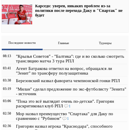
Карседо: уверен, никаких проблем из-за
политики после перехода Даку в "Спартак" не
будет
Последние новости
Главные
Турниры
08:13
"Крылья Советов" - "Балтика": где и во сколько смотреть
трансляцию матча 3 тура РПЛ
03:41
Агент Батракова ответил на вопрос, обращался ли
"Зенит" по трансферу полузащитника
03:30
Березовский назвал фаворита чемпионской гонки РПЛ
03:19
"Милан" сделал предложение по экс-футболисту "Зенита"
- источник
03:06
"Пока это всё выглядит очень по-детски". Григорян
раскритиковал клуб РПЛ
1
02:50
Мор назвал преимущество "Спартака" для Даку по
сравнению с "Рубином"
1
02:36
Григорян назвал игрока "Краснодара", способного