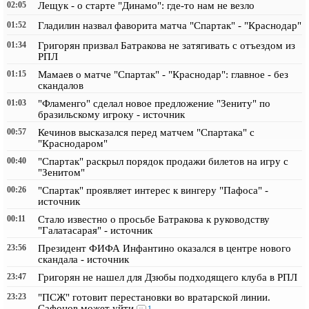
02:05
Лещук - о старте "Динамо": где-то нам не везло
01:52
Гладилин назвал фаворита матча "Спартак" - "Краснодар"
01:34
Григорян призвал Батракова не затягивать с отъездом из
РПЛ
01:15
Мамаев о матче "Спартак" - "Краснодар": главное - без
скандалов
01:03
"Фламенго" сделал новое предложение "Зениту" по
бразильскому игроку - источник
00:57
Кечинов высказался перед матчем "Спартака" с
"Краснодаром"
00:40
"Спартак" раскрыл порядок продажи билетов на игру с
"Зенитом"
00:26
"Спартак" проявляет интерес к вингеру "Пафоса" -
источник
00:11
Стало известно о просьбе Батракова к руководству
"Галатасарая" - источник
23:56
Президент ФИФА Инфантино оказался в центре нового
скандала - источник
23:47
Григорян не нашел для Дзюбы подходящего клуба в РПЛ
23:23
"ПСЖ" готовит перестановки во вратарской линии.
Сафонов может уйти